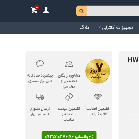
0
تجهیزات کنترلی
بلاگ
مشاوره رایگان
پیشنهاد صادقانه
تخصصی و
طبق نیاز مشتری
مهندسی
تضمین اصالت
تضمین قیمت
ارسال متنوع
کالا و گارانتی
منصفانه و
به سراسر ایران
مناسب
واتساپ 09351027656