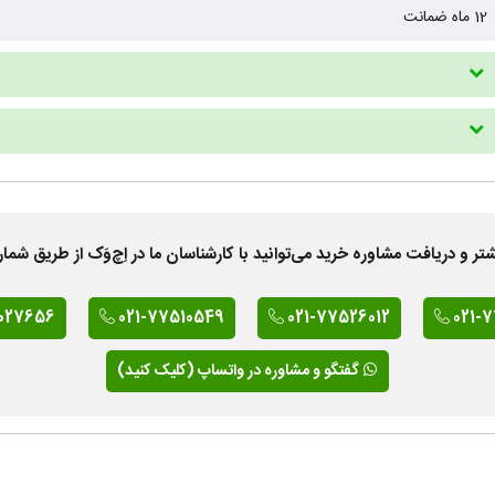
12 ماه ضمانت
 دریافت مشاوره خرید می‌توانید با کارشناسان ما در اِچ‌وَک از طریق شمار
027656
021-77510549
021-77526012
021-
گفتگو و مشاوره در واتساپ (کلیک کنید)