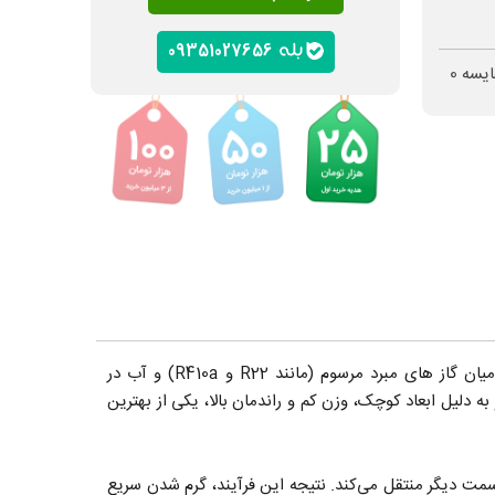
09351027656
ایسه
0
مبدل صفحه‌ای (اواپراتور) گاز به آب تک مدار هایواتر یکی از محصولات کارآمد برند هایواتر Hiwater است که برای انتقال حرارت میان گاز های مبرد مرسوم (مانند R22 و R410a) و آب در
ازیابی گرما طراحی شده است. این نوع مبدل با ساختار جوشی (Brazed Plate) ساخته شده و به دلیل ابعاد کوچک، وزن کم و راندمان بالا، یکی از بهترین
سمت دیگر منتقل می‌کند. نتیجه این فرآیند، گرم شدن سریع