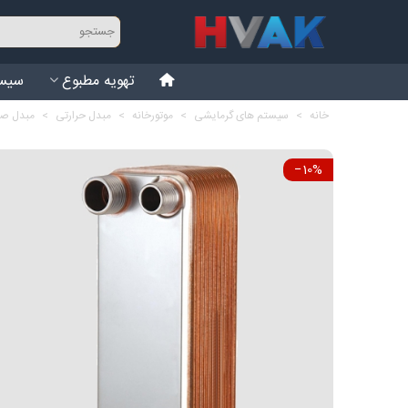
تهویه مطبوع
سیست
خانه
>
سیستم های گرمایشی
>
موتورخانه
>
مبدل حرارتی
>
مبدل صفحه 
‎−10%