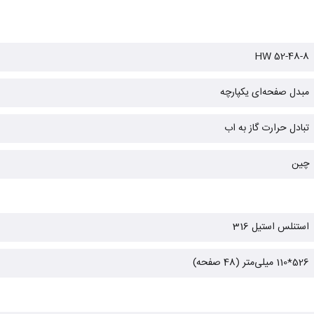
HW 52-48-8
مبدل صفحه‌ای یکپارچه
تبادل حرارت گاز به اب
چین
استنلس استیل 316
526*110 میلی‌متر (48 صفحه)