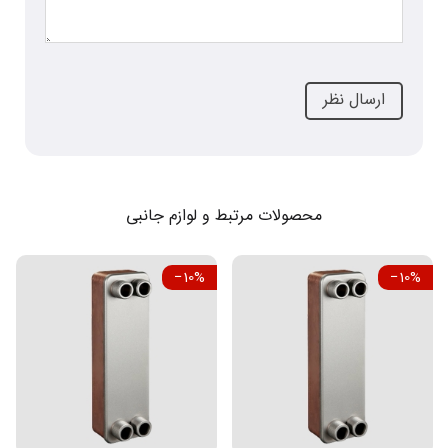
محصولات مرتبط و لوازم جانبی
‎−10%
‎−10%