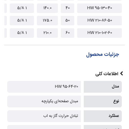
1 5/8
140.0
40
HW 95-130-40
1 5/8
175.0
50
HW 210-86-50
1 5/8
210.0
60
HW 210-102-60
جزئیات محصول
اطلاعات کلی
مدل
HW 95-64-20
نوع
مبدل صفحه‌ای یکپارچه
عملکرد
تبادل حرارت گاز به اب