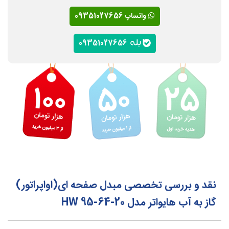
واتساپ 09351027656
09351027656
نقد و بررسی تخصصی مبدل صفحه ای(اواپراتور)
گاز به آب هایواتر مدل HW 95-64-20