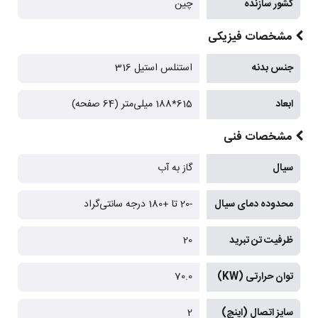
کشور سازنده
چین
مشخصات فیزیکی
جنس بدنه
استنلس استیل 316
ابعاد
615*188 میلی‌متر (64 صفحه)
مشخصات فنی
سیال
گاز به آب
محدوده دمای سیال
-20 تا +180 درجه سانتی‌گراد
ظرفیت تن تبرید
20
توان حرارتی (KW)
70.0
سایز اتصال (اینچ)
2