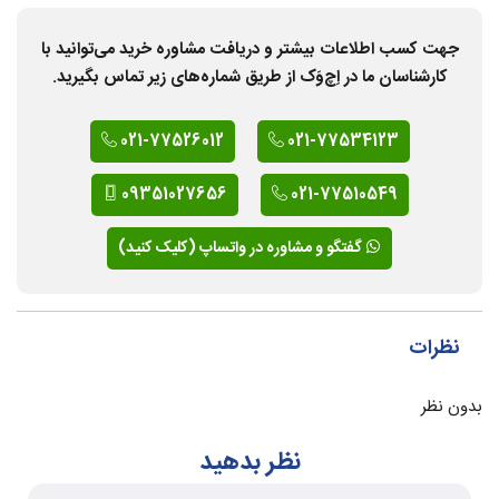
جهت کسب اطلاعات بیشتر و دریافت مشاوره خرید می‌توانید با
کارشناسان ما در اِچ‌وَک از طریق شماره‌های زیر تماس بگیرید.
021-77526012
021-77534123
09351027656
021-77510549
گفتگو و مشاوره در واتساپ (کلیک کنید)
نظرات
بدون نظر
نظر بدهید