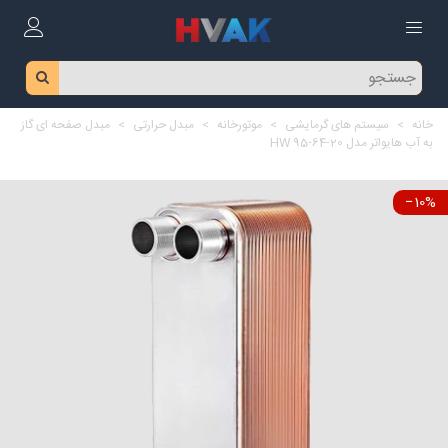
خانه
>
سیستم های گرمایشی
>
موتورخانه
>
مبدل حرارتی
>
مبدل صفحه ای گاز
به آب هایواتر مدل HW 95-64-20
‎−10%