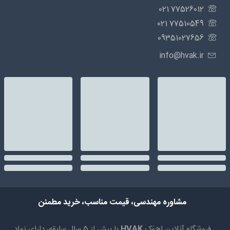
77526012 021
77510549 021
09351027656
info@hvak.ir
مشاوره مهندسی، قیمت مناسب، خرید مطمئن
فروشگاه آنلاین اِچ‌وَک
HVAK
با بیش از 5 سال سابقه، دارای نماد