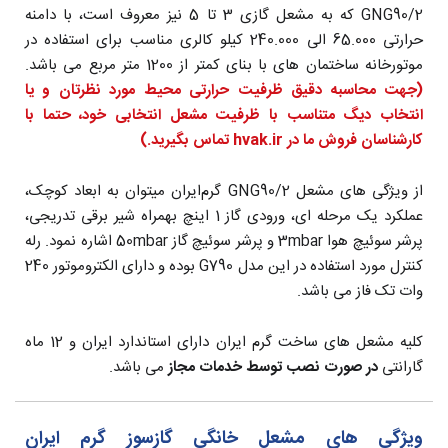
GNG90/2 که به مشعل گازی 3 تا 5 نیز معروف است، با دامنه
حرارتی 65.000 الی 240.000 کیلو کالری مناسب برای استفاده در
موتورخانه ساختمان های با بنای کمتر از 1200 متر مربع می باشد.
(جهت محاسبه دقیق ظرفیت حرارتی
محیط مورد نظرتان
و یا
انتخاب دیگ متناسب با ظرفیت مشعل انتخابی خود،
حتما با
کارشناسان فروش ما در hvak.ir تماس بگیرید.)
از ویژگی های مشعل GNG90/2 گرم‌ایران میتوان به ابعاد کوچک،
عملکرد یک مرحله ای، ورودی گاز 1 اینچ بهمراه شیر برقی تدریجی،
پرشر سوئیچ هوا 3mbar و پرشر سوئیچ گاز 50mbar اشاره نمود. رله
کنترل مورد استفاده در این مدل G790 بوده و دارای الکتروموتور 240
وات تک فاز می باشد.
کلیه مشعل های ساخت گرم ایران دارای استاندارد ایران و 12 ماه
گارانتی
در صورت نصب توسط خدمات مجاز
می باشد.
ویژگی های مشعل خانگی گازسوز گرم ایران