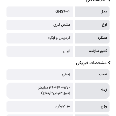
اطلاعات کلی
مدل
GNG90/2
نوع
مشعل گازی
عملکرد
گرمایش و آبگرم
کشور سازنده
ایران
مشخصات فیزیکی
نصب
زمینی
570*490*390 میلیمتر
ابعاد
(طول*عرض*ارتفاع)
وزن
18 کیلوگرم