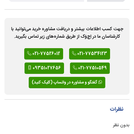
جهت کسب اطلاعات بیشتر و دریافت مشاوره خرید می‌توانید با
کارشناسان ما در اِچ‌وَک از طریق شماره‌های زیر تماس بگیرید.
021-77526012
021-77534123
09351027656
021-77510549
گفتگو و مشاوره در واتساپ (کلیک کنید)
نظرات
بدون نظر