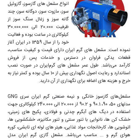
انواع مشعل های گازسوز، گازوئیل
سوز، مازوت سوز، دوگانه سوز، چند
گانه سوز و زغال سنگ سوز از
ظرفیت 20.000 الی 30.000.000
کیلوکالری در ساعت بوده و فعالیت
خود را از سال 1359 در ایران آغاز
نموده است. مشعل های گرم ایران دارای قیمت و کیفیت مناسب،
قطعات یدکی فراوان در دسترس و خدمات پس از فروش
کارآمد می‌باشد. طول عمر مشعل های گرم‌ایران در صورت نصب
استاندارد و رعایت اصول نگهداری بیش از 10 سال بوده و کمتر نیاز به
خرج و هزینه های اضافه برای نگهداری از آن دارید.
مشعل‌های گازسوز خانگی و نیمه صنعتی گرم ایران سری GNG
مدلهای 50، 90، 90.1 و 90.2 از 20.000 الی 240.000 کیلوکالری جهت
استفاده در دیگ های آبگرم چدنی و فولادی، پکیج های زمینی،
خشک کن ها، نانوایی با تنور سنتی و تنور مکانیزه، خشکشویی ها،
اتوشویی ها، کارخانجات مواد غذایی، هیتر های لوله ای تابشی، کوره
هوای گرم و ... مناسب می‌باشد. مشعل گازی گرم ایران مدل