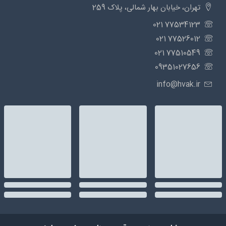
تهران، خیابان بهار شمالی، پلاک 259
77534123 021
77526012 021
77510549 021
09351027656
info@hvak.ir