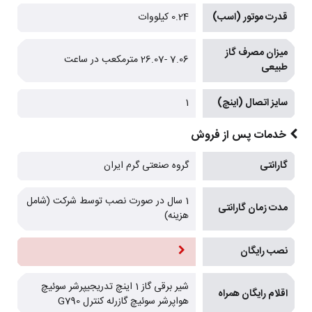
قدرت موتور (اسب)
0.24 کیلووات
میزان مصرف گاز
7.06 -26.07 مترمکعب در ساعت
طبیعی
سایز اتصال (اینچ)
1
خدمات پس از فروش
گارانتی
گروه صنعتی گرم ایران
1 سال در صورت نصب توسط شرکت (شامل
مدت زمان گارانتی
هزینه)
نصب رایگان
شیر برقی گاز 1 اینچ تدریجیپرشر سوئیچ
اقلام رایگان همراه
هواپرشر سوئیچ گازرله کنترل G790