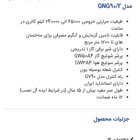
مدل GNG90/2
ظرفیت حرارتی خروجی 65000 الی 240000 کیلو کالری در
ساعت
قابلیت تامین گرمایش و آبگرم مصرفی برای ساختمان
های تا 1200 متر مربع
دارای شیر برقی گاز 1 تدریجی
پرشر شوئیچ گاز GW50A4
پرشر سوئیچ هوا GW3A4
کنترل شعله بوسیله یون
رله کنترل مدل G790
دارای استاندارد ایران
طول عمر مفید بیش از 15 سال (در شرایط ایده آل نصب)
12 ماه ضمانت
جزئیات محصول