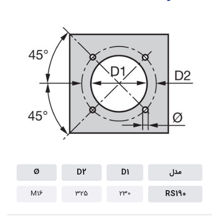
مدل
D1
D2
Ø
M16
325
230
RS190