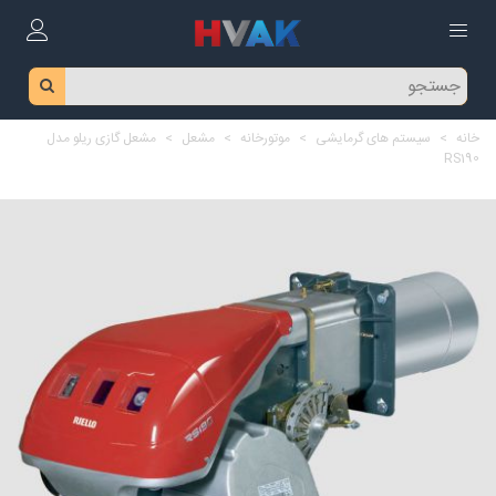
خانه
>
سیستم های گرمایشی
>
موتورخانه
>
مشعل
>
مشعل گازی ریلو مدل
RS190