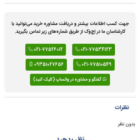
جهت کسب اطلاعات بیشتر و دریافت مشاوره خرید می‌توانید با
کارشناسان ما در اِچ‌وَک از طریق شماره‌های زیر تماس بگیرید.
021-77526012
021-77534123
09351027656
021-77510549
گفتگو و مشاوره در واتساپ (کلیک کنید)
نظرات
بدون نظر
نظر بدهید