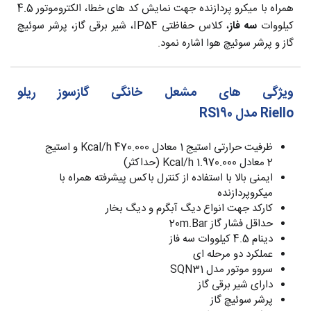
همراه با میکرو پردازنده جهت نمایش کد های خطا، الکتروموتور 4.5
کیلووات
سه فاز
، کلاس حفاظتی IP54، شیر برقی گاز، پرشر سوئیچ
گاز و پرشر سوئیچ هوا اشاره نمود.
ویژگی های مشعل خانگی گازسوز ریلو
Riello مدل RS190
ظرفیت حرارتی استیج 1 معادل 470.000 Kcal/h و استیج
2 معادل 1.970.000 Kcal/h (حداکثر)
ایمنی بالا با استفاده از کنترل باکس پیشرفته همراه با
میکروپردازنده
کارکد جهت انواع دیگ آبگرم و دیگ بخار
حداقل فشار گاز 20m.Bar
دینام 4.5 کیلووات سه فاز
عملکرد دو مرحله ای
سروو موتور مدل SQN31
دارای شیر برقی گاز
پرشر سوئیچ گاز