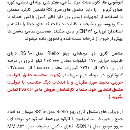
اتوشویی ها، کارخانجات مواد غذایی، هیتر های لوله ای تابشی، کوره
هوای گرم و ... را دارد. مشعل های سری RS تضمین کارکرد مطمئن
با استفاده از تجهیزات ایمنی روز دنیا نظیر کنترل باکس همراه با
میکروپروسسور پیشرفته با قابلیت دریافت کد های خطا را داشته و
استاندارد اروپایی EN676 را پاس میکنند. همچنین تمامی مشعل ها
پیش از خروج از کارخانه تست شده و تحویل داده میشوند.
مشعل گازی دو مرحله‌ای ریلو Riello مدل RS190 دارای
ظرفیت حرارتی 470 کیلووات معادل 405.000 کیلو کالری در مرحله
اول و 1279 الی 2290 کیلووات معادل 1.100.000 الی 1.970.000
کیلوکالری در مرحله دوم می‌باشد.
(جهت محاسبه دقیق ظرفیت
حرارتی
محیط مورد نظرتان
و یا
انتخاب دیگ متناسب با ظرفیت
مشعل انتخابی خود،
حتما با کارشناسان فروش ما در hvak.ir تماس
بگیرید.)
از ویژگی های مشعل گازی ریلو Riello مدل RS190 میتوان به ابعاد
جمع و جور، فن سانتریفیوژ با
کارکرد بی صدا
، عملکرد دو مرحله ای،
سروو موتور مدل SQN31، کنترل باکس پیشرفته تیپ MMI813