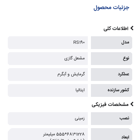
جزئیات محصول
اطلاعات کلی
مدل
RS190
نوع
مشعل گازی
عملکرد
گرمایش و آبگرم
کشور سازنده
ایتالیا
مشخصات فیزیکی
نصب
زمینی
1228*681*555 میلیمتر
ابعاد