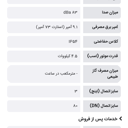
میزان صدا
83 dBa
آمپر برق مصرفی
9.1 آمپر (استارت 73 آمپر)
کلاس حفاضتی
IP54
قدرت موتور (اسب)
4.5 کیلووات
میزان مصرف گاز
- مترمکعب در ساعت
طبیعی
سایز اتصال (اینچ)
3
سایز اتصال (DN)
80
خدمات پس از فروش