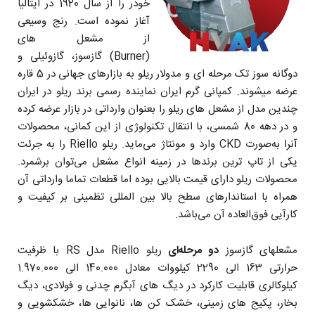
خودر را از سال 1920 در ایتالیا
آغاز نموده است. رنج وسیعی
از مشعل های
(Burner) گازسوز، گازوئیلی و
دوگانه سوز تک مرحله ای و مدولار ریلو به بازارهای جهانی در 5 قاره
عرضه میشوند. کمپانی گرم ایران نماینده رسمی برند ریلو در ایران
چندین مدل از مشعل های ریلو را بعنوان وارداتی در بازار عرضه کرده
و در دهه 80 شمسی، با انتقال تکنولوژی از این کمانی، محصولات
آنرا به‌صورت CKD وارد و مونتاژ می‌ماید. ریلو Riello را به جرئت
یکی از تاپ ترین برندها در زمینه انواع مشعل می‌توان برشمرد.
محصولات ریلو دارای قیمت بالایی بوده اما قطعات تماما وارداتی آن
همراه با استاندارهای سطح بالا بین المللی تظمینی بر کیفیت و
کارآیی فوق‌العاده آن می‌باشد.
مشعلهای گازسوز
دو مرحله‌ای
ریلو Riello مدل RS با ظرفیت
حرارتی 163 الی 2290 کیلووات معادل 140.000 الی 1.970.000
کیلوکالری قابلیت کارکرد در دیگ های آبگرم چدنی و فولادی، دیگ
بخار، پکیج های زمینی، خشک کن ها، نانوایی ها، خشکشویی و