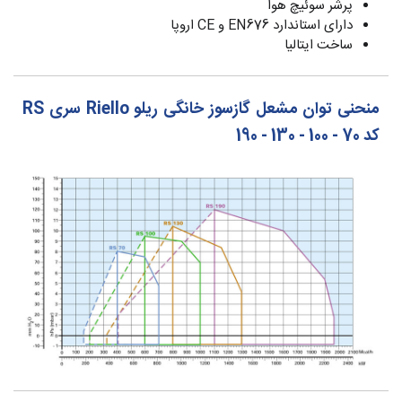
پرشر سوئیچ هوا
دارای استاندارد EN676 و CE اروپا
ساخت ایتالیا
منحنی توان مشعل گازسوز خانگی ریلو Riello سری RS
کد 70 - 100 - 130 - 190