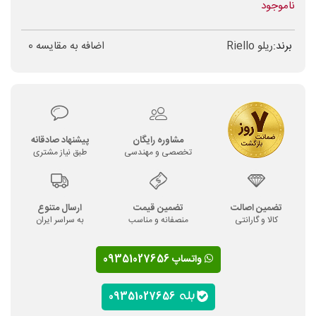
ناموجود
برند:
ریلو Riello
اضافه به مقایسه
0
مشاوره رایگان
پیشنهاد صادقانه
تخصصی و مهندسی
طبق نیاز مشتری
تضمین اصالت
تضمین قیمت
ارسال متنوع
کالا و گارانتی
منصفانه و مناسب
به سراسر ایران
واتساپ 09351027656
09351027656