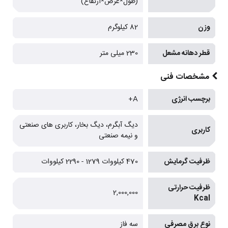
(طول*عرض*ارتفاع)
وزن
82 کیلوگرم
قطر دهانه مشعل
230 میلی متر
مشخصات فنی
برچسب انرژی
A+
دیگ آبگرم، دیگ بخار، کاربری های صنعتی
کاربری
و نیمه صنعتی
ظرفیت گرمایش
470 کیلووات 1279 - 2290 کیلووات
ظرفیت حرارتی
2,000,000
Kcal
نوع برق مصرفی
سه فاز