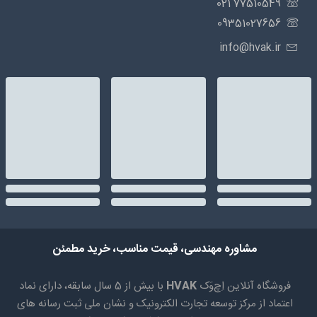
77510549 021
09351027656
info@hvak.ir
مشاوره مهندسی، قیمت مناسب، خرید مطمئن
فروشگاه آنلاین اِچ‌وَک
HVAK
با بیش از 5 سال سابقه، دارای نماد
اعتماد از مرکز توسعه تجارت الکترونیک و نشان ملی ثبت رسانه های