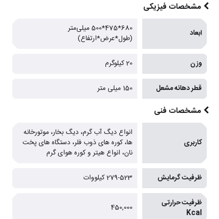
مشخصات فیزیکی
680*475*500 میلی‌متر
ابعاد
(طول*عرض*ارتفاع)
وزن
20 کیلوگرم
قطر دهانه مشعل
150 میلی متر
مشخصات فنی
انواع دیگ آب گرم، دیگ بخار، موتورخانه
کاربری
ها، کوره های ذوب فلر، دستگاه های پخت
نان، انواع هیتر و کوره هوای گرم
ظرفیت گرمایش
279-523 کیلووات
ظرفیت حرارتی
450,000
Kcal