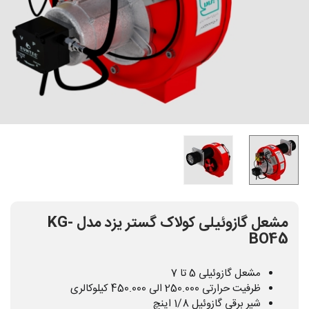
مشعل گازوئیلی کولاک گستر یزد مدل KG-
BO45
مشعل گازوئیلی 5 تا 7
ظرفیت حرارتی 250.000 الی 450.000 کیلوکالری
شیر برقی گازوئیل 1/8 اینچ