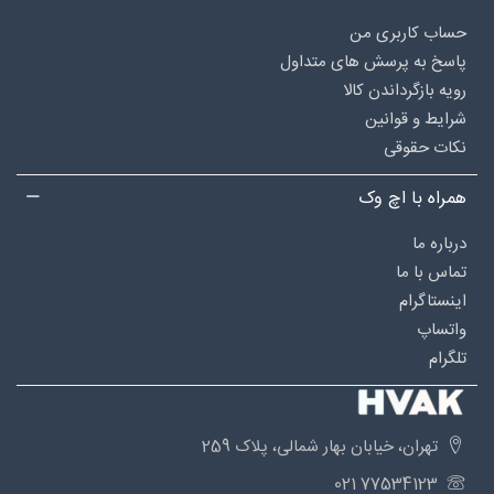
حساب کاربری من
پاسخ به پرسش های متداول
رویه بازگرداندن کالا
شرایط و قوانین
نکات حقوقی
همراه با اچ وک
درباره‌ ما
تماس با ما
اینستاگرام
واتساپ
تلگرام
تهران، خیابان بهار شمالی، پلاک 259
77534123 021