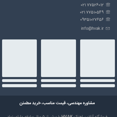
77526012 021
77510549 021
09351027656
info@hvak.ir
مشاوره مهندسی، قیمت مناسب، خرید مطمئن
فروشگاه آنلاین اِچ‌وَک
HVAK
با بیش از 5 سال سابقه، دارای نماد