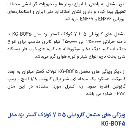
این مشعل به راحتی با انواع بویلر ها و تجهیزات گرمایشی مختلف
تطبیق پیدا کرده و دارای نشان استاندارد ملی ایران و استانداردهای
اروپایی EN676 و EN267 می‌باشد.
مشعل های گازوئیلی 5 تا 7 کولاک گستر یزد مدل KG-BO45 با
دامنه حرارتی 250,000 الی 450,000 کیلو کالری مناسب برای انواع
دیگ آب گرم، دیگ بخار، موتورخانه ها، کوره های ذوب فلر، دستگاه
های پخت نان، انواع هیتر و کوره هوای گرم می‌باشد.
از دیگر ویژگی های مشعل KG-BO45 کولاک گستر میتوان به ابعاد
کامپکت، عملکرد یک مرحله ای، شیر برقی گازوئیل 1/8 اینچ و پمپ
گازوئیل اشاره نمود. رله کنترل مورد استفاده در این مدل
TF701 شکوه می باشد.
ویژگی های مشعل گازوئیلی 5 تا 7 کولاک گستر یزد مدل
KG-BO45