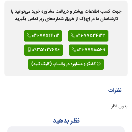
جهت کسب اطلاعات بیشتر و دریافت مشاوره خرید می‌توانید با
کارشناسان ما در اِچ‌وَک از طریق شماره‌های زیر تماس بگیرید.
021-77526012
021-77534123
09351027656
021-77510549
گفتگو و مشاوره در واتساپ (کلیک کنید)
نظرات
بدون نظر
نظر بدهید