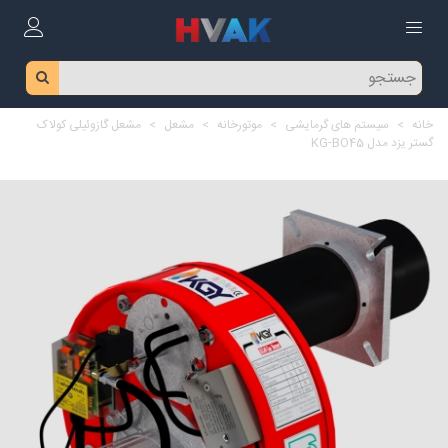
خانه
>
سیستم های گرمایشی
>
موتورخانه
>
مشعل
>
مشعل گازوئیلی کولاک
گستر یزد مدل KG-BO45