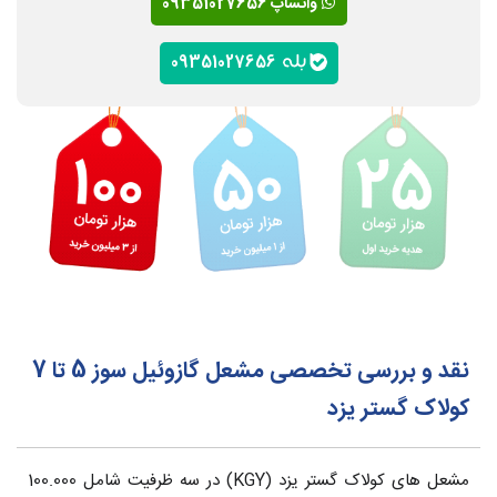
واتساپ 09351027656
09351027656
نقد و بررسی تخصصی مشعل گازوئیل سوز 5 تا 7
کولاک گستر یزد
مشعل های کولاک گستر یزد (KGY) در سه ظرفیت شامل 100.000