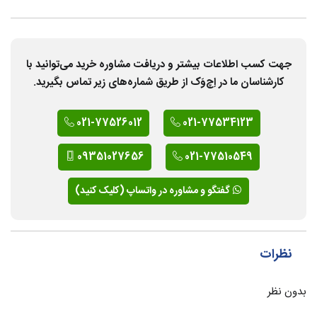
جهت کسب اطلاعات بیشتر و دریافت مشاوره خرید می‌توانید با
کارشناسان ما در اِچ‌وَک از طریق شماره‌های زیر تماس بگیرید.
021-77526012
021-77534123
09351027656
021-77510549
گفتگو و مشاوره در واتساپ (کلیک کنید)
نظرات
بدون نظر