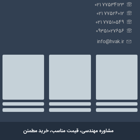
77534123 021
77526012 021
77510549 021
09351027656
info@hvak.ir
مشاوره مهندسی، قیمت مناسب، خرید مطمئن