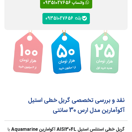
واتساپ 09351027656
09351027656
نقد و بررسی تخصصی گریل خطی استیل
آکوآمارین مدل ارس 30 سانتی
گریل خطی استنلس استیل AISI304L آکوامارین Aquamarine
با