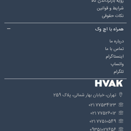
رویه بازگرداندن کالا
شرایط و قوانین
نکات حقوقی
همراه با اچ وک
درباره‌ ما
تماس با ما
اینستاگرام
واتساپ
تلگرام
تهران، خیابان بهار شمالی، پلاک 259
77534123 021
77526012 021
77510549 021
09351027656