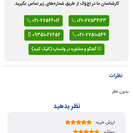
کارشناسان ما در اِچ‌وَک از طریق شماره‌های زیر تماس بگیرید.
021-77526012
021-77534123
09351027656
021-77510549
گفتگو و مشاوره در واتساپ (کلیک کنید)
نظرات
بدون نظر
نظر بدهید
ارزش خرید:
عملکرد: