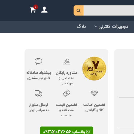
0
تجهیزات کنترلی
بلاگ
مشاوره رایگان
پیشنهاد صادقانه
تخصصی و
طبق نیاز مشتری
مهندسی
تضمین اصالت
تضمین قیمت
ارسال متنوع
کالا و گارانتی
منصفانه و
به سراسر ایران
مناسب
واتساپ 09351027656