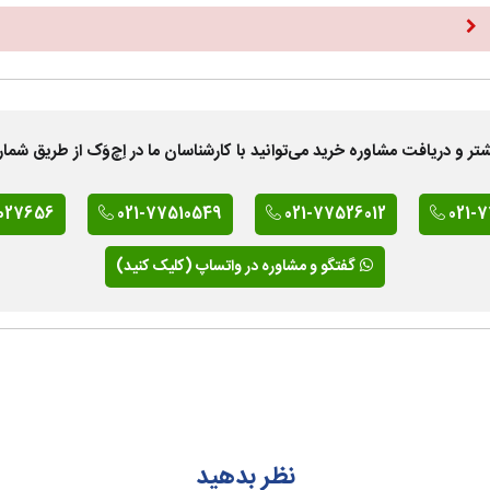
 دریافت مشاوره خرید می‌توانید با کارشناسان ما در اِچ‌وَک از طریق شمار
027656
021-77510549
021-77526012
021-
گفتگو و مشاوره در واتساپ (کلیک کنید)
نظر بدهید