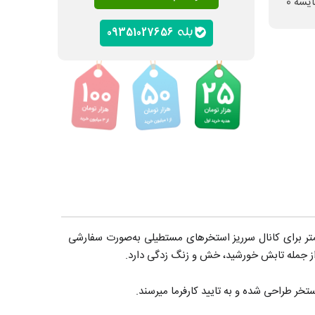
ایسه
0
09351027656
روفیل با ضخامت 2 میلی‌متر با عرض 14 الی 50 سانتی‌متر برای کانال سرریز استخرهای مستطیلی به‌صورت سفارشی
ی از جمله تابش خورشید، خش و زنگ زدگی دارد.