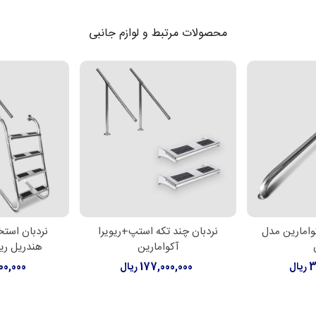
محصولات مرتبط و لوازم جانبی
وامارین مدل
نردبان چند تکه استپ+ریویرا
نردبان استخ
ر
اطلاعات بیشتر
اطلاعات
آکوامارین
هندریل ریو
ال
177,000,000 ریال
,000,000