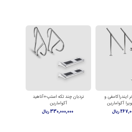
ر ایندراکامفی و
نردبان چند تکه استپ+آناهید
نردبان 
 بیشتر
اطلاعات بیشتر
اط
یرا آکوامارین
آکوامارین
هندریل
267 ریال
330,000,000 ریال
00