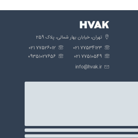
تهران، خیابان بهار شمالی، پلاک 259
77526012 021
77534123 021
09351027656
77510549 021
info@hvak.ir