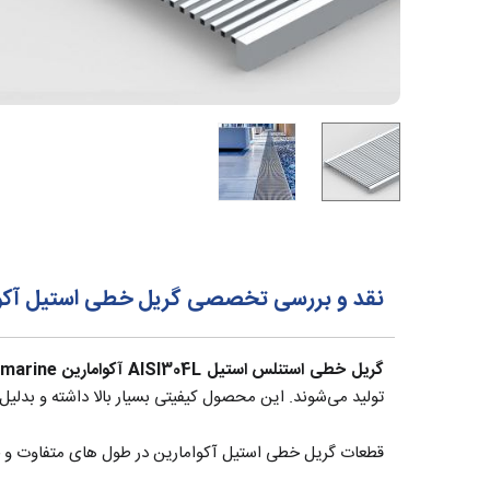
نقد و بررسی تخصصی گریل خطی استیل آکوآمارین
گریل خطی استنلس استیل AISI304L آکوامارین Aquamarine
تولید می‌شوند. این محصول کیفیتی بسیار بالا داشته و بدلیل
قطعات گریل خطی استیل آکوامارین در طول های متفاوت و حداکثر تا 250 سانتی‌متر قابل سفارش بوده و پیش از ساخت بر اساس ابعاد استخر طراحی شده و به