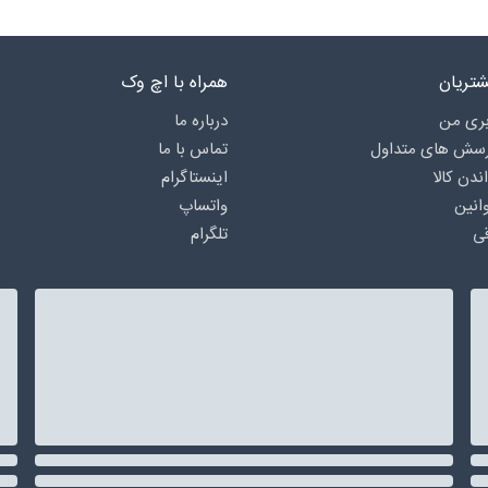
تریان
همراه با اچ وک
ری من
درباره‌ ما
رسش های متداول
تماس با ما
اندن کالا
اینستاگرام
انین
واتساپ
ی
تلگرام