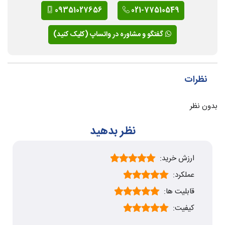
09351027656
021-77510549
گفتگو و مشاوره در واتساپ (کلیک کنید)
نظرات
بدون نظر
نظر بدهید
ارزش خرید:
عملکرد:
قابلیت ها:
کیفیت: