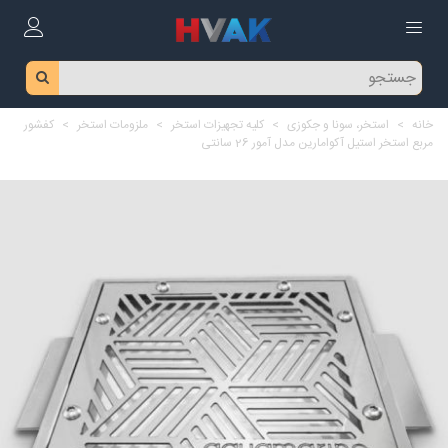
خانه
>
استخر، سونا و جکوزی
>
کلیه تجهیزات استخر
>
ملزومات استخر
>
کفشور
مربع استخر استیل آکوامارین مدل آمور 26 سانتی