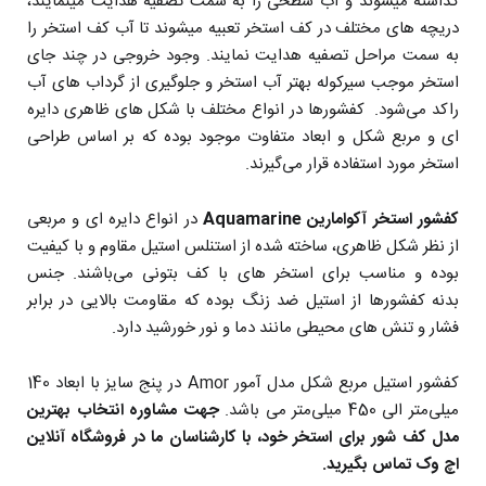
گذاشته میشوند و آب سطحی را به سمت تصفیه هدایت مینمایند،
دریچه های مختلف در کف استخر تعبیه میشوند تا آب کف استخر را
به سمت مراحل تصفیه هدایت نمایند. وجود خروجی در چند جای
استخر موجب سیرکوله بهتر آب استخر و جلوگیری از گرداب های آب
راکد می‌شود. کفشورها در انواع مختلف با شکل های ظاهری دایره
ای و مربع شکل و ابعاد متفاوت موجود بوده که بر اساس طراحی
استخر مورد استفاده قرار می‌گیرند.
کفشور استخر آکوامارین Aquamarine
در انواع دایره ای و مربعی
از نظر شکل ظاهری، ساخته شده از استنلس استیل مقاوم و با کیفیت
بوده و مناسب برای استخر های با کف بتونی می‌باشند. جنس
بدنه کفشورها از استیل ضد زنگ بوده که مقاومت بالایی در برابر
فشار و تنش های محیطی مانند دما و نور خورشید دارد.
کفشور استیل مربع شکل مدل آمور Amor در پنج سایز با ابعاد 140
میلی‌متر الی 450 میلی‌متر می باشد.
جهت مشاوره انتخاب بهترین
مدل کف شور برای استخر خود، با کارشناسان ما در فروشگاه آنلاین
اچ وک تماس بگیرید.