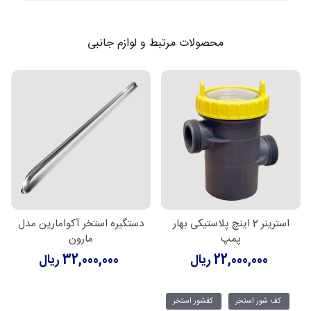
محصولات مرتبط و لوازم جانبی
استرینر 2 اینچ پلاستیکی بهار
دستگیره استخر آکوامارین مدل
پمپ
مارون
22,000,000 ریال
32,000,000 ریال
کف شور استخر
کفشور استخر