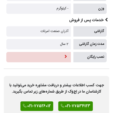
وزن
- کیلوگرم
خدمات پس از فروش
گارانتی
آذران صنعت امرتات
مدت زمان گارانتی
2 سال
نصب رایگان
جهت کسب اطلاعات بیشتر و دریافت مشاوره خرید می‌توانید با
کارشناسان ما در اِچ‌وَک از طریق شماره‌های زیر تماس بگیرید.
021-77526012
021-77534123