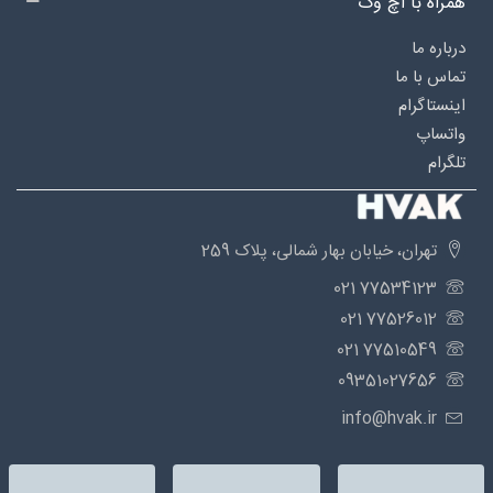
همراه با اچ وک
درباره‌ ما
تماس با ما
اینستاگرام
واتساپ
تلگرام
تهران، خیابان بهار شمالی، پلاک 259
77534123 021
77526012 021
77510549 021
09351027656
info@hvak.ir