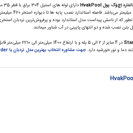
د اِچ‌وَک پول HvakPool
نطور که از نامش پیداست مدل استاندارد بوده و پرفروش‌ترین نردبان استخری
ل بتن نصب شده و دو انتهای پایینی در آب شناور میمانند.
در 4 سایز از 2 الی 5 پ
د دما و نور خورشید دارد.