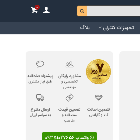
0
تجهیزات کنترلی
بلاگ
مشاوره رایگان
پیشنهاد صادقانه
تخصصی و
طبق نیاز مشتری
مهندسی
تضمین اصالت
تضمین قیمت
ارسال متنوع
کالا و گارانتی
منصفانه و
به سراسر ایران
مناسب
واتساپ 09351027656