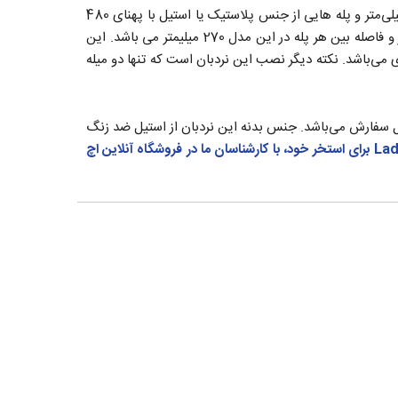
دارای لوله های استیل 304 براق با قطر 35 میلی‌متر و پله هایی از جنس پلاستیک یا استیل با پهنای 480
میلیمتر، عرض 80 میلیمتر می‌باشد. فاصله استاندارد نصب پایه ها تا دیواره استخر 420 میلیمتر و فاصله بین هر پله در این مدل 270 میلیمتر می باشد. این
 می‌باشد. نکته دیگر نصب این نردبان است که تنها دو میله
له و با ارتفاع 1400 میلی‌متر الی 2210 میلی‌متر قابل سفارش می‌باشد. جنس بدنه این نردبان از استیل ضد زنگ
جهت مشاوره انتخاب بهترین مدل نردبان یا Ladder برای استخر خود، با کارشناسان ما در فروشگاه آنلاین اچ