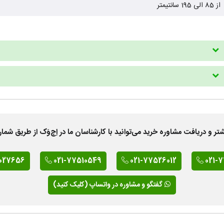
از 85 الی 195 سانتیمتر
 دریافت مشاوره خرید می‌توانید با کارشناسان ما در اِچ‌وَک از طریق شمار
027656
021-77510549
021-77526012
021-
گفتگو و مشاوره در واتساپ (کلیک کنید)