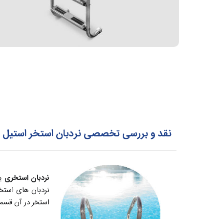
نقد و بررسی تخصصی نردبان استخر استیل اِچ‌وَک پول HvakPool
نردبان استخری
ی
نردبان های استخر
استخر در آن قسم