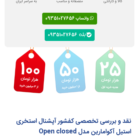
کالا و گارانتی
منصفانه و مناسب
به سراسر ایران
واتساپ 09351027656
09351027656
نقد و بررسی تخصصی کفشور آپشنال استخری
استیل آکوامارین مدل Open closed