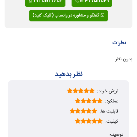
09351027656
021-77510549
گفتگو و مشاوره در واتساپ (کلیک کنید)
نظرات
بدون نظر
نظر بدهید
ارزش خرید:
عملکرد:
قابلیت ها:
کیفیت:
توصیف: