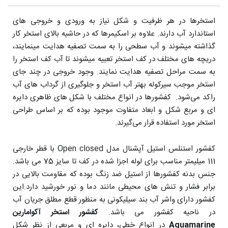
استخرها در هر ظرفیت و شکل نیاز به ورودی و خروجی های
استاندارد آب دارند. علاوه بر اسکیمرها که در حاشیه بالای استخر کار
گذاشته میشوند و آب سطحی را به سمت تصفیه هدایت مینمایند،
دریچه های مختلف در کف استخر تعبیه میشوند تا آب کف استخر را
به سمت مراحل تصفیه هدایت نمایند. وجود خروجی در چند جای
استخر موجب سیرکوله بهتر آب استخر و جلوگیری از گرداب های آب
راکد می‌شود. کفشورها در انواع مختلف با شکل های ظاهری دایره
ای و مربع شکل و ابعاد متفاوت موجود بوده که بر اساس طراحی
استخر مورد استفاده قرار می‌گیرند.
کفشور استنلس استیل آپشنال مدل Open closed با قطر خارجی
111 میلیمتر مناسب برای لوله اجزا شده در کف تا سایز 75 می باشد.
جنس بدنه کفشورها از استیل ضد زنگ بوده که مقاومت بالایی در
برابر فشار و تنش های محیطی مانند دما و نور خورشید دارد.این
کفشور دارای واشر آب بند سیلیکونی به منظور قطع مطلق جریان آب
در ناحیه کفشور می باشد.
کفشور استخر آکوامارین
Aquamarine
در انواع خطی، دایره ای و مربعی از نظر شکل