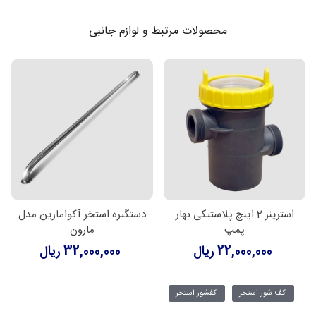
محصولات مرتبط و لوازم جانبی
استرینر 2 اینچ پلاستیکی بهار
دستگیره استخر آکوامارین مدل
پمپ
مارون
22,000,000 ریال
32,000,000 ریال
کف شور استخر
کفشور استخر