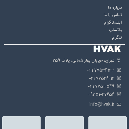
درباره‌ ما
تماس با ما
اینستاگرام
واتساپ
تلگرام
تهران، خیابان بهار شمالی، پلاک 259
77534123 021
77526012 021
77510549 021
09351027656
info@hvak.ir