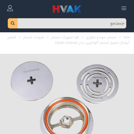
خانه
>
استخر، سونا و جکوزی
>
کلیه تجهیزات استخر
>
ملزومات استخر
>
کفشور
آپشنال استیل استخر آکوامارین مدل Open closed