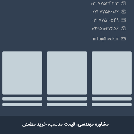
77534123 021
77526012 021
77510549 021
09351027656
info@hvak.ir
مشاوره مهندسی، قیمت مناسب، خرید مطمئن