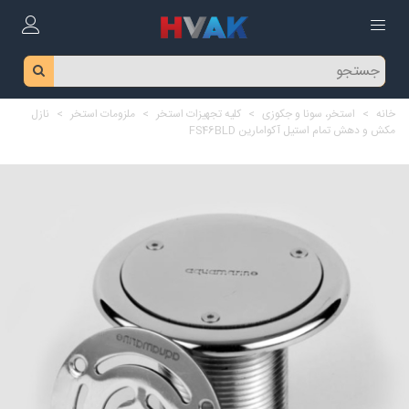
خانه
>
استخر، سونا و جکوزی
>
کلیه تجهیزات استخر
>
ملزومات استخر
>
نازل
مکش و دهش تمام استیل آکوامارین FS46BLD