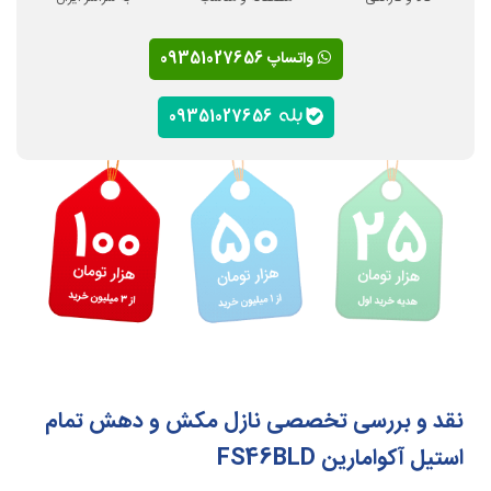
واتساپ 09351027656
09351027656
نقد و بررسی تخصصی نازل مکش و دهش تمام
استیل آکوامارین FS46BLD