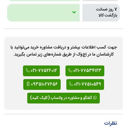
7 روز ضمانت
بازگشت کالا
جهت کسب اطلاعات بیشتر و دریافت مشاوره خرید می‌توانید با
کارشناسان ما در اِچ‌وَک از طریق شماره‌های زیر تماس بگیرید.
021-77526012
021-77534123
09351027656
021-77510549
گفتگو و مشاوره در واتساپ (کلیک کنید)
نظرات