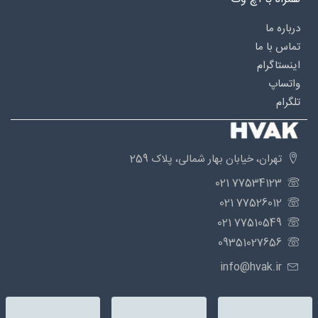
درباره‌ ما
تماس با ما
اینستاگرام
واتساپ
تلگرام
تهران، خیابان بهار شمالی، پلاک 259
77534123 021
77526012 021
77510549 021
09351027656
info@hvak.ir