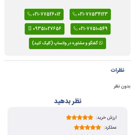
021-77526012
021-77534123
09351027656
021-77510549
گفتگو و مشاوره در واتساپ (کلیک کنید)
نظرات
بدون نظر
نظر بدهید
ارزش خرید:
عملکرد: