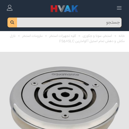
خانه
>
استخر، سونا و جکوزی
>
کلیه تجهیزات استخر
>
ملزومات استخر
>
نازل
مکش و دهش تمام استیل آکوامارین FS58SLC