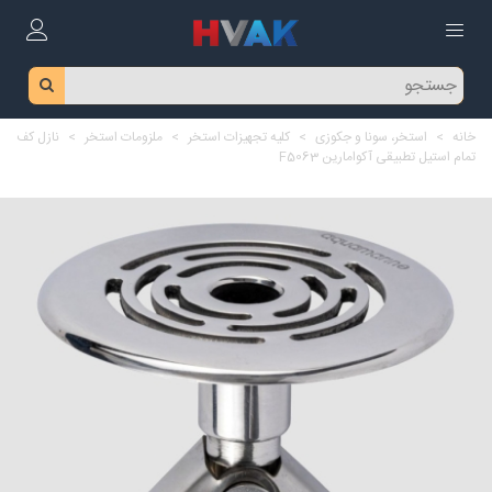
خانه
>
استخر، سونا و جکوزی
>
کلیه تجهیزات استخر
>
ملزومات استخر
>
نازل کف
تمام استیل تطبیقی آکوامارین F5063