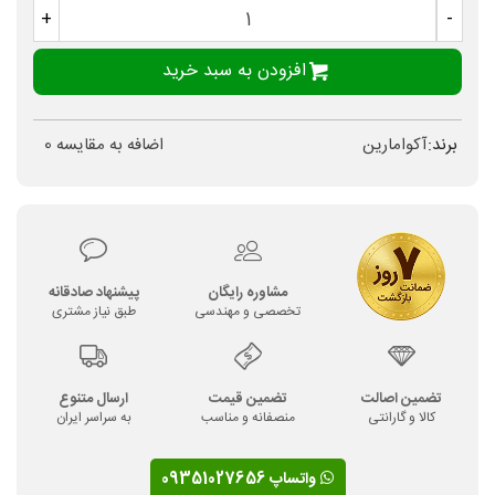
+
-
افزودن به سبد خرید
برند:
آکوامارین
اضافه به مقایسه
0
مشاوره رایگان
پیشنهاد صادقانه
تخصصی و مهندسی
طبق نیاز مشتری
تضمین اصالت
تضمین قیمت
ارسال متنوع
کالا و گارانتی
منصفانه و مناسب
به سراسر ایران
واتساپ 09351027656