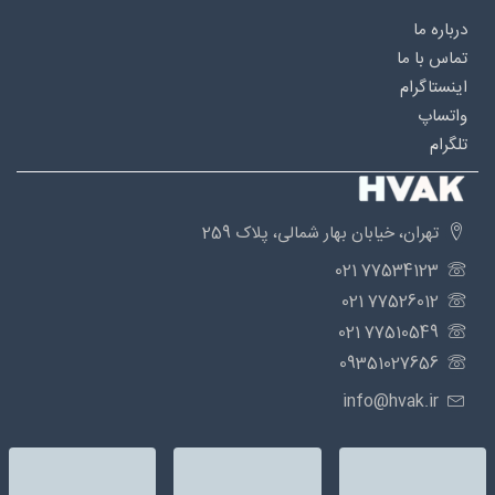
درباره‌ ما
تماس با ما
اینستاگرام
واتساپ
تلگرام
تهران، خیابان بهار شمالی، پلاک 259
77534123 021
77526012 021
77510549 021
09351027656
info@hvak.ir