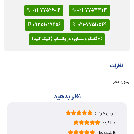
021-77526012
021-77534123
09351027656
021-77510549
گفتگو و مشاوره در واتساپ (کلیک کنید)
نظرات
بدون نظر
نظر بدهید
ارزش خرید:
عملکرد:
قابلیت ها: