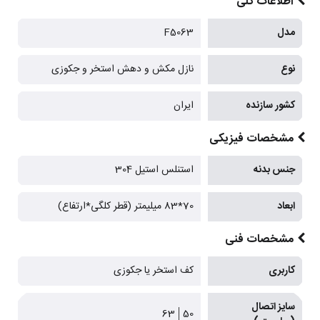
اطلاعات کلی
مدل
F5063
نوع
نازل مکش و دهش استخر و جکوزی
کشور سازنده
ایران
مشخصات فیزیکی
جنس بدنه
استنلس استیل 304
ابعاد
70*83 میلیمتر (قطر کلگی*ارتفاع)
مشخصات فنی
کاربری
کف استخر یا جکوزی
سایز اتصال
63
50