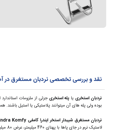
نقد و بررسی تخصصی نردبان مستغرق در آب آکوامارین Aquamarine مدل ایندرا کامفی Indra Komfy
نردبان استخری
یا
پله استخری
جزئی از ملزومات استاندارد 
بوده ولی پله های آن میتوانند پلاستیکی یا استیل باشند. ه
نردبان مستغرق شیبدار استخر ایندرا کامفی Indra Komfy آکوامارین
لاستیک نرم در جای پاها با پهنای 460 میلیمتر، عرض 80 میلیمتر می‌باشد.