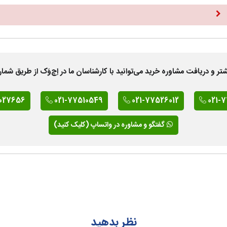
 دریافت مشاوره خرید می‌توانید با کارشناسان ما در اِچ‌وَک از طریق شمار
027656
021-77510549
021-77526012
021-
گفتگو و مشاوره در واتساپ (کلیک کنید)
نظر بدهید