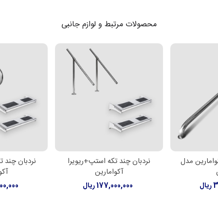
محصولات مرتبط و لوازم جانبی
وامارین مدل
نردبان چند تکه استپ+ریویرا
نردبان چند ت
ر
اطلاعات بیشتر
اطلاعات
آکوامارین
آکو
ال
177,000,000 ریال
,000,000