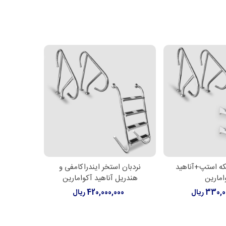
که استپ+آناهید
نردبان استخر ایندراکامفی و
نردبان استخر دیبا a
 بیشتر
اطلاعات بیشتر
اط
امارین
هندریل آناهید آکوامارین
00
330 ریال
420,000,000 ریال