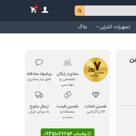
0
تجهیزات کنترلی
بلاگ
ین
مشاوره رایگان
پیشنهاد صادقانه
تخصصی و
طبق نیاز مشتری
مهندسی
تضمین اصالت
تضمین قیمت
ارسال متنوع
کالا و گارانتی
منصفانه و
به سراسر ایران
مناسب
واتساپ 09351027656