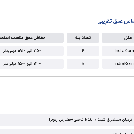
اساس عمق تقریبی
مدل
تعداد پله
حداقل عمق مناسب استخر
IndraKom
4
1150 الی 1250 میلی‌متر
IndraKom
5
1400 الی 1500 میلی‌متر
نردبان مستغرق شیبدار ایندرا کامفی+هندریل ریویرا