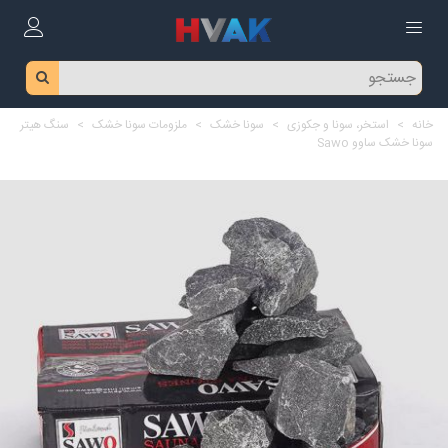
خانه
>
استخر، سونا و جکوزی
>
سونا خشک
>
ملزومات سونا خشک
>
سنگ هیتر
سونا خشک ساوو Sawo