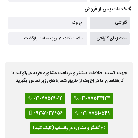
خدمات پس از فروش
گارانتی
اچ وک
مدت زمان گارانتی
سلامت کالا - 7 روز ضمانت بازگشت
جهت کسب اطلاعات بیشتر و دریافت مشاوره خرید می‌توانید با
کارشناسان ما در اِچ‌وَک از طریق شماره‌های زیر تماس بگیرید.
021-77526012
021-77534123
09351027656
021-77510549
گفتگو و مشاوره در واتساپ (کلیک کنید)