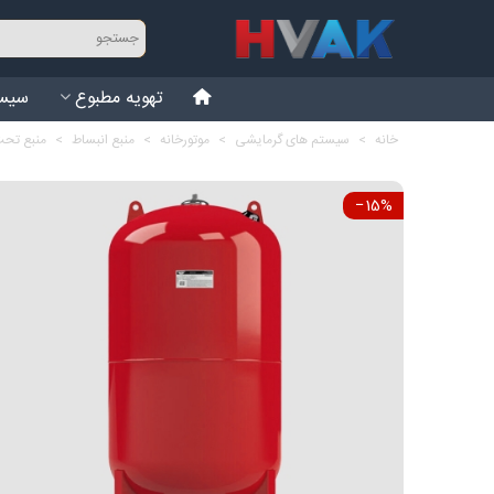
تهویه مطبوع
سیست
خانه
>
سیستم های گرمایشی
>
موتورخانه
>
منبع انبساط
>
منبع تحت فشار 200 لیتری 16
‎−15%