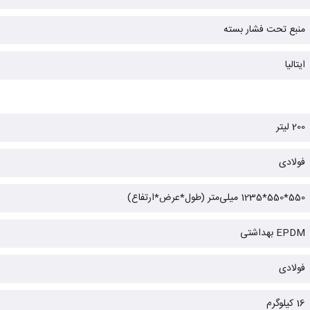
منبع تحت فشار بسته
ایتالیا
200 لیتر
فولادی
550*550*1235 میلی‌متر (طول*عرض*ارتفاع)
EPDM بهداشتی
فولادی
16 کیلوگرم