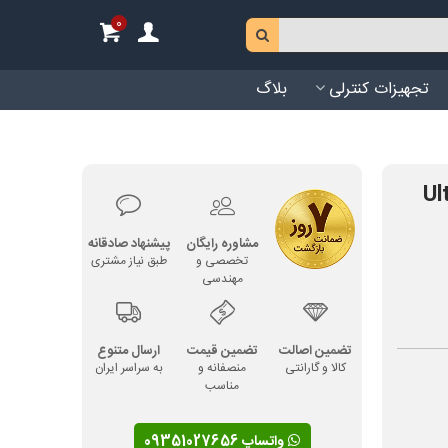
0
تجهیزات کنترلی
بلاگ
مشاوره رایگان
پیشنهاد صادقانه
تخصصی و
طبق نیاز مشتری
مهندسی
تضمین اصالت
تضمین قیمت
ارسال متنوع
کالا و گارانتی
منصفانه و
به سراسر ایران
مناسب
واتساپ 09351027656