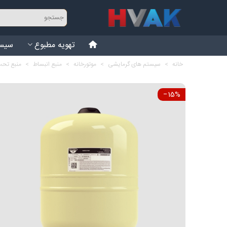
تهویه مطبوع
سیست
خانه
>
سیستم های گرمایشی
>
موتورخانه
>
منبع انبساط
>
منبع تحت فشار دیا
‎−15%