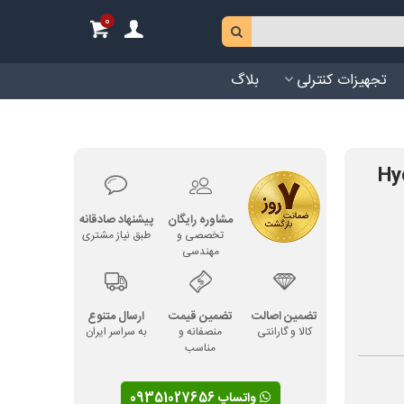
0
تجهیزات کنترلی
بلاگ
 24 لیتری زیلمت Hydro
مشاوره رایگان
پیشنهاد صادقانه
تخصصی و
طبق نیاز مشتری
مهندسی
تضمین اصالت
تضمین قیمت
ارسال متنوع
کالا و گارانتی
منصفانه و
به سراسر ایران
مناسب
واتساپ 09351027656