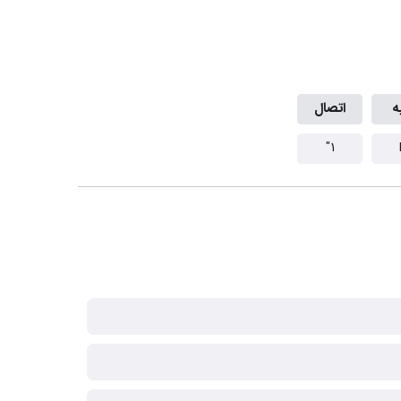
ه
اتصال
1"