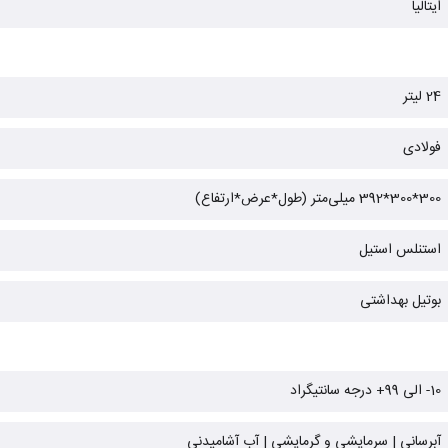
ایتالیا
24 لیتر
فولادی
300*300*392 میلی‌متر (طول*عرض*ارتفاع)
استنلس استیل
بوتیل بهداشتی
10- الی 99+ درجه سانتیگراد
آبرسانی | سرمایشی و گرمایشی | آب آشامیدنی