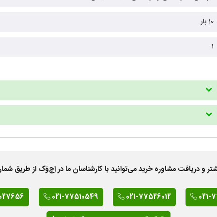
10 بار
1
 دریافت مشاوره خرید می‌توانید با کارشناسان ما در اِچ‌وَک از طریق شمار
027656
021-77510549
021-77526012
021-