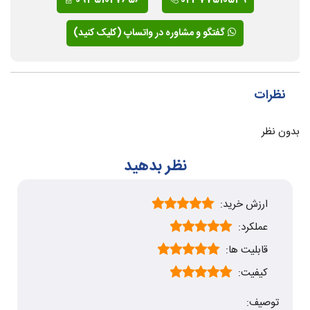
09351027656
021-77510549
گفتگو و مشاوره در واتساپ (کلیک کنید)
نظرات
بدون نظر
نظر بدهید
ارزش خرید:
عملکرد:
قابلیت ها:
کیفیت:
توصیف: