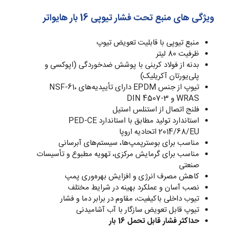
ویژگی های منبع تحت فشار تیوپی 16 بار هایواتر
منبع تیوپی با قابلیت تعویض تیوپ
ظرفیت 80 لیتر
بدنه از فولاد کربنی با پوشش ضدخوردگی (اپوکسی و
پلی‌یورتان آکریلیک)
تیوپ از جنس EPDM دارای تأییدیه‌های NSF-61،
WRAS و DIN 4507-3
فلنج اتصال از استنلس استیل
استاندارد تولید مطابق با استاندارد PED-CE
2014/68/EU اتحادیه اروپا
مناسب برای بوسترپمپ‌ها، سیستم‌های آبرسانی
مناسب برای گرمایش مرکزی، تهویه مطبوع و تأسیسات
صنعتی
کاهش مصرف انرژی و افزایش بهره‌وری پمپ
نصب آسان و عملکرد بهینه در شرایط مختلف
تیوب داخلی باکیفیت، مقاوم در برابر دما و فشار
تیوپ قابل تعویض سازگار با آب آشامیدنی
حداکثر فشار قابل تحمل 16 بار