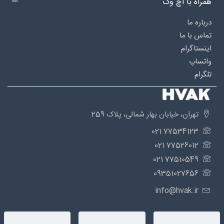
همراه با اچ وک
درباره‌ ما
تماس با ما
اینستاگرام
واتساپ
تلگرام
تهران، خیابان بهار شمالی، پلاک 259
77534123 021
77526012 021
77510549 021
09351027656
info@hvak.ir