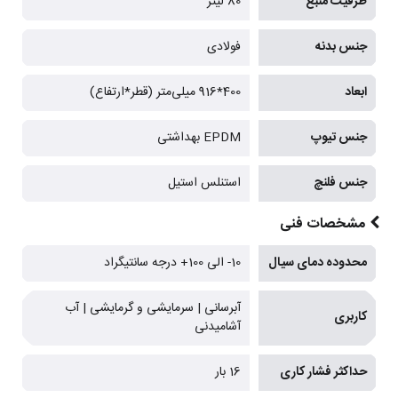
ظرفیت منبع
80 لیتر
جنس بدنه
فولادی
ابعاد
400*916 میلی‌متر (قطر*ارتفاع)
جنس تیوپ
EPDM بهداشتی
جنس فلنچ
استنلس استیل
مشخصات فنی
محدوده دمای سیال
10- الی 100+ درجه سانتیگراد
آبرسانی | سرمایشی و گرمایشی | آب
کاربری
آشامیدنی
حداکثر فشار کاری
16 بار