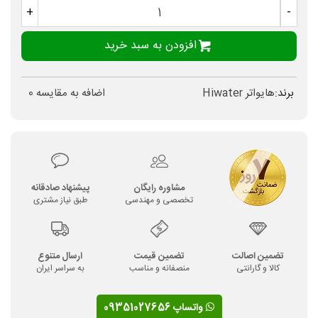
+
-
افزودن به سبد خرید
برند:
هایواتر Hiwater
اضافه به مقایسه
0
مشاوره رایگان
پیشنهاد صادقانه
تخصصی و مهندسی
طبق نیاز مشتری
تضمین اصالت
تضمین قیمت
ارسال متنوع
کالا و گارانتی
منصفانه و مناسب
به سراسر ایران
واتساپ 09351027656