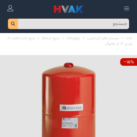
خانه
>
سیستم های گرمایشی
>
موتورخانه
>
منبع انبساط
>
منبع تحت فشار 80
لیتری 16 بار هایواتر
‎−15%