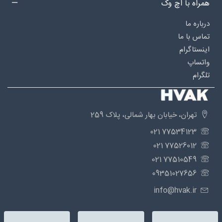
همراه با اچ وک
درباره‌ ما
تماس با ما
اینستاگرام
واتساپ
تلگرام
تهران، خیابان بهار شمالی، پلاک 259
77534123 021
77526012 021
77510549 021
09351027656
info@hvak.ir