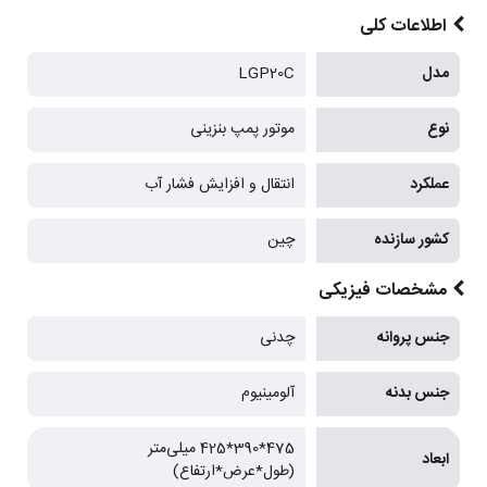
اطلاعات کلی
مدل
LGP20C
نوع
موتور پمپ بنزینی
عملکرد
انتقال و افزایش فشار آب
کشور سازنده
چین
مشخصات فیزیکی
جنس پروانه
چدنی
جنس بدنه
آلومینیوم
475*390*425 میلی‌متر
ابعاد
(طول*عرض*ارتفاع)