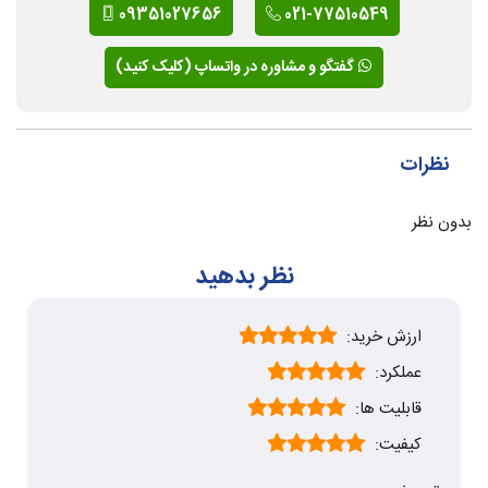
09351027656
021-77510549
گفتگو و مشاوره در واتساپ (کلیک کنید)
نظرات
بدون نظر
نظر بدهید
ارزش خرید:
عملکرد:
قابلیت ها:
کیفیت: