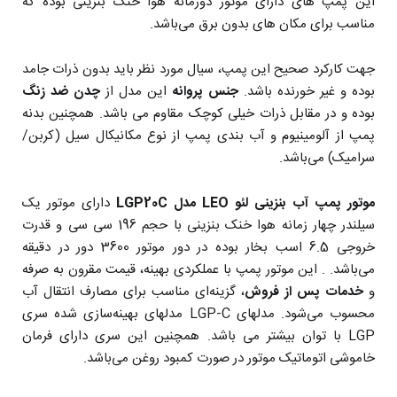
این پمپ های دارای موتور دوزمانه هوا خنک بنزینی بوده که
مناسب برای مکان های بدون برق می‌باشد.
جهت کارکرد صحیح این پمپ، سیال مورد نظر باید بدون ذرات جامد
بوده و غیر خورنده باشد.
جنس پروانه
این مدل از
چدن ضد زنگ
بوده و در مقابل ذرات خیلی کوچک مقاوم می باشد. همچنین بدنه
پمپ از آلومینیوم و آب بندی پمپ از نوع مکانیکال سیل (کربن/
سرامیک) می‌باشد.
موتور پمپ آب بنزینی لئو LEO مدل LGP20C
دارای موتور یک
سیلندر چهار زمانه هوا خنک بنزینی با حجم 196 سی سی و قدرت
خروجی 6.5 اسب بخار بوده در دور موتور 3600 دور در دقیقه
می‌باشد. . این موتور پمپ با عملکردی بهینه، قیمت مقرون به صرفه
و
خدمات پس از فروش
، گزینه‌ای مناسب برای مصارف انتقال آب
محسوب می‌شود. مدلهای LGP-C مدلهای بهینه‌سازی شده سری
LGP با توان بیشتر می باشد. همچنین این سری دارای فرمان
خاموشی اتوماتیک موتور در صورت کمبود روغن می‌باشد.