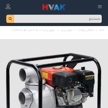
خانه
>
انتقال سیالات
>
موتور پمپ
>
موتور پمپ آب 6.5 اسب لئو LGP20C