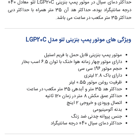
حداکثر دمای سیال در موتور پمپ بنزینی LGP20C لئو معادل 40+
درجه سانتیگراد بوده، حداکثر هد آن 35 متر همراه با حداکثر دبی
حداکثر 35 متر مکعب در ساعت می باشد.
ویژگی های موتور پمپ بنزینی لئو مدل LGP20C
موتور پمپ بنزینی قابل حمل با فریم استیل
دارای موتور چهار زمانه هوا خنک با توان 6.5 اسب بخار
حجم موتور 196 سی سی
دارای باک 2.8 لیتری
ظرفیت روغن موتور 0.55 لیتر
حداکثر هد 35 متر و آبدهی 35 متر مکعب در ساعت
حداکثر عمق مکش 8 متر در زمان 120 ثانیه
اتصال ورودی و خروجی 2 اینچ
بدنه آلومینیومی
جنس پروانه چدنی ضد زنگ
حداکثر دمای سیال 40+ درجه سانتیگراد