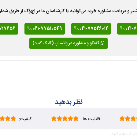
 دریافت مشاوره خرید می‌توانید با کارشناسان ما در اِچ‌وَک از طریق شمار
027656
021-77510549
021-77526012
021-
گفتگو و مشاوره در واتساپ (کلیک کنید)
نظر بدهید
قابلیت ها:
کیفیت: