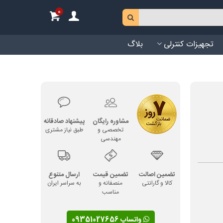
0
تجهیزات کنترلی
بلاگ
مشاوره رایگان
پیشنهاد صادقانه
تخصصی و
طبق نیاز مشتری
مهندسی
تضمین اصالت
تضمین قیمت
ارسال متنوع
کالا و گارانتی
منصفانه و
به سراسر ایران
مناسب
واتساپ 09351027656