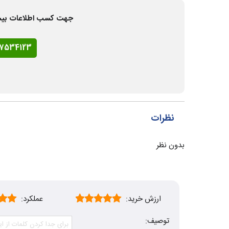
جهت کسب اطلاعات بیشتر و
77534123
نظرات
بدون نظر
ارزش خرید:
عملکرد:
توصیف: