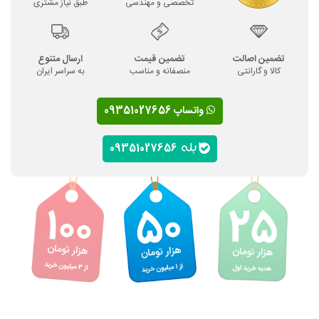
تخصصی و مهندسی
طبق نیاز مشتری
تضمین اصالت
تضمین قیمت
ارسال متنوع
کالا و گارانتی
منصفانه و مناسب
به سراسر ایران
واتساپ 09351027656
09351027656