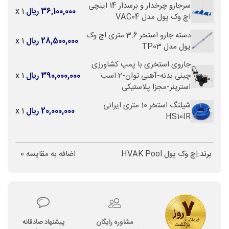
سرجارو چرخدار و برسدار 14 اینچی
36,100,000 ریال
x 1
اچ وک پول مدل VAC04
دسته جارو استخر 3.6 متری اچ وک
28,500,000 ریال
x 1
پول مدل TP03
جاروی استخری با پمپ کشاورزی
چینی بدنه-آهنی توان-2 اسب
390,000,000 ریال
x 1
استرینر-مجزا پلاستیکی
شیلنگ استخر 10 متری ایرانی
20,000,000 ریال
x 1
HS10IR
برند:
اِچ وَک پول HVAK Pool
اضافه به مقایسه
0
مشاوره رایگان
پیشنهاد صادقانه