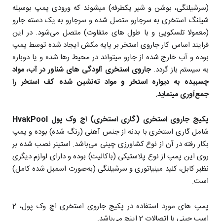
(سرشیلنگی، بوشن و شیر یکطرفه) میشوند که ورودی پمپ بوسیله
شیلنگ استخری به سرجارو متصل شده و سرجارو به یک دسته جارو
(معمولا تلسکوپی و با طول های متفاوت) متصل می‌شود. در این
فرایند اساس کار جاروی استخر بر پایه مکش ایجاد شده توسط پمپ
بوده و آب خارج شده از جارو میتواند در محیط رها شده و یا دوباره
به سیستم باز گردد.
جاروی استخری آلودگی های شناور در آب، مواد
چسبیده به دیواره استخر و مواد ته‌نشین شده کف استخر را
جمع‌آوری مینماید.
پکیج جاروی استخری (گاری استخری) اچ وک پول HvakPool
شامل گاری استخری با بدنه از جنس آهنی (رنگ شده) بوده و پمپ
بکار رفته در آن از نوع کشاورزی چینی می‌باشد. استینر نصب شده بر
روی این پمپ از نوع پلاستیکی (باکالیت) بوده و دارای لوازم دیگری
نظیر کابل، کلید مینیاتوری و سرشیلنگی (به‌صورت اسمبل شده کامل)
است.
پمپ های مورد استفاده در پکیج جاروی استخری اچ وک پول، 2
اسب چینی با اتصالات 2 اینچ می‌باشد.