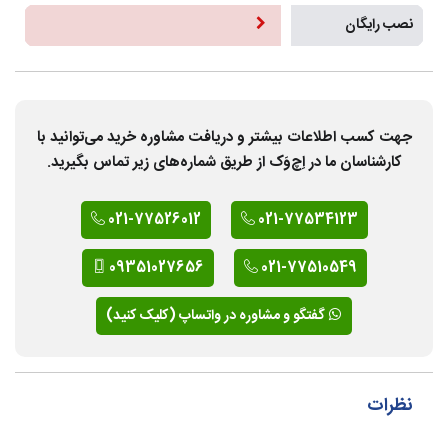
نصب رایگان
جهت کسب اطلاعات بیشتر و دریافت مشاوره خرید می‌توانید با
کارشناسان ما در اِچ‌وَک از طریق شماره‌های زیر تماس بگیرید.
021-77526012
021-77534123
09351027656
021-77510549
گفتگو و مشاوره در واتساپ (کلیک کنید)
نظرات