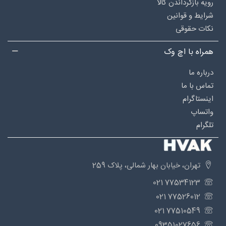
رویه بازگرداندن کالا
شرایط و قوانین
نکات حقوقی
همراه با اچ وک
درباره‌ ما
تماس با ما
اینستاگرام
واتساپ
تلگرام
تهران، خیابان بهار شمالی، پلاک 259
77534123 021
77526012 021
77510549 021
09351027656