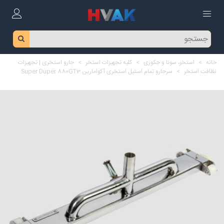
خانه
>
استخر، سونا و جکوزی
>
کلیه تجهیزات استخر
>
جارو استخری | تجهیزات
نظافت استخر
>
سرجارو تمام استیل استخری آکوامارین Super Duper 880GT3