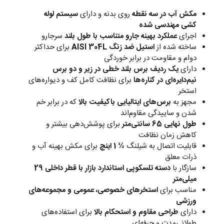
مکش آب در سه نقطه
روی بدنه و دارای
سیستم لوله
کشی مهندسی شده
اجرای
عملکرد بهینه جارو متناسب با طول بلند
سرجارو
ساخته شده از
استیل ضد زنگ AISI 304L
برای حداکثر
دوام و مقاومت در برابر خوردگی
دارای
یک ردیف برس بلند خطی در زیر و دو برس
نیم‌دایره‌ای در کناره‌ها
برای نظافت کامل کف و دیواره‌های
استخر
مجهز به
برس‌های ایتالیایی باکیفیت بالا
که در برابر خم
شدن و ساییدگی مقاوم‌اند
طول نهایی 65 سانتی‌متر
برای پوشش‌دهی بیشتر و
کاهش زمان نظافت
قابلیت اتصال به شیلنگ
½ 1 اینچ
برای مکش بهینه آب و
ذرات معلق
سازگار با
دسته تلسکوپی استاندارد بازار با قطر داخلی 29
میلی‌متر
مناسب برای
استخرهای خصوصی، عمومی و مجموعه‌های
ورزشی
دارای
طراحی مقاوم و استحکام بالا
برای استفاده‌های
طولانی‌مدت و حرفه‌ای