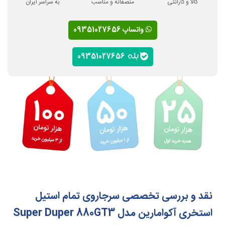
کالا و گارانتی
منصفانه و مناسب
به سراسر ایران
واتساپ 09351027656
09351027656
نقد و بررسی تخصصی سرجاروی تمام استیل
استخری آکوامارین مدل Super Duper 880GT3