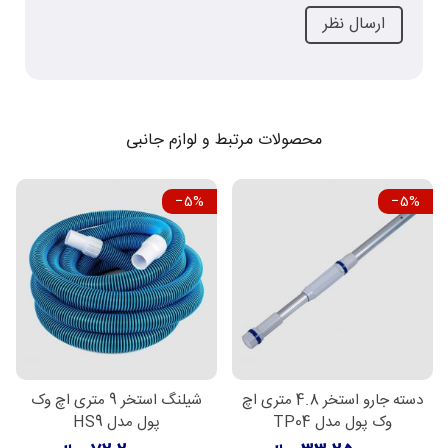
محصولات مرتبط و لوازم جانبی
‎−5%
‎−5%
دسته جارو استخر 4.8 متری اچ
شیلنگ استخر 9 متری اچ وک
وک پول مدل TP04
پول مدل HS9