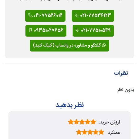
021-77526012
021-77534123
09351027656
021-77510549
گفتگو و مشاوره در واتساپ (کلیک کنید)
نظرات
بدون نظر
نظر بدهید
ارزش خرید:
عملکرد: