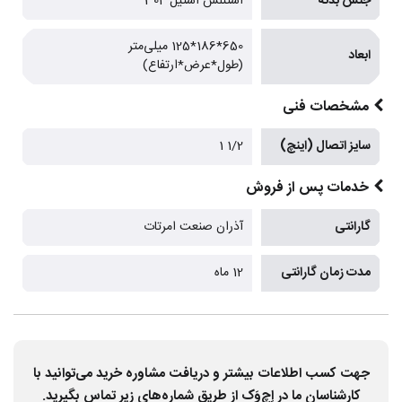
جنس بدنه
استنلس استیل 304
650*186*125 میلی‌متر
ابعاد
(طول*عرض*ارتفاع)
مشخصات فنی
سایز اتصال (اینچ)
1/2 1
خدمات پس از فروش
گارانتی
آذران صنعت امرتات
مدت زمان گارانتی
12 ماه
جهت کسب اطلاعات بیشتر و دریافت مشاوره خرید می‌توانید با
کارشناسان ما در اِچ‌وَک از طریق شماره‌های زیر تماس بگیرید.