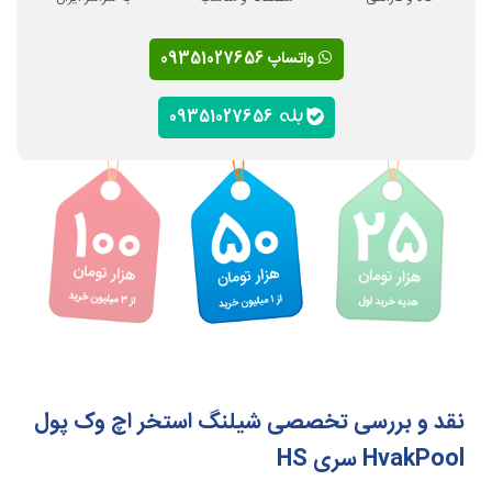
واتساپ 09351027656
09351027656
نقد و بررسی تخصصی شیلنگ استخر اچ وک پول
HvakPool سری HS