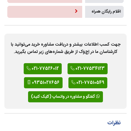
اقلام رایگان همراه
جهت کسب اطلاعات بیشتر و دریافت مشاوره خرید می‌توانید با
کارشناسان ما در اِچ‌وَک از طریق شماره‌های زیر تماس بگیرید.
021-77526012
021-77534123
09351027656
021-77510549
گفتگو و مشاوره در واتساپ (کلیک کنید)
نظرات