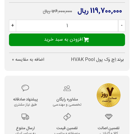
119,700,000 ریال
126,000,000 ریال
+
-
افزودن به سبد خرید
برند:
اِچ وَک پول HVAK Pool
اضافه به مقایسه
0
مشاوره رایگان
پیشنهاد صادقانه
تخصصی و مهندسی
طبق نیاز مشتری
تضمین اصالت
تضمین قیمت
ارسال متنوع
کالا و گارانتی
منصفانه و مناسب
به سراسر ایران