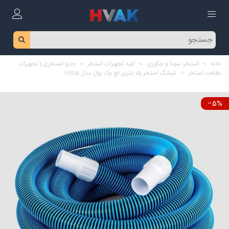
خانه
>
استخر، سونا و جکوزی
>
کلیه تجهیزات استخر
>
جارو استخری | تجهیزات
نظافت استخر
>
شیلنگ استخر 15 متری اچ وک پول مدل HS15
‎−5%