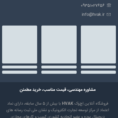
09351027656
info@hvak.ir
مشاوره مهندسی، قیمت مناسب، خرید مطمئن
فروشگاه آنلاین اِچ‌وَک
HVAK
با بیش از 5 سال سابقه، دارای نماد
اعتماد از مرکز توسعه تجارت الکترونیک و نشان ملی ثبت رسانه های
دیجیتال بوده و عضو اتحادیه کشوری کسب و کارهای مجازی