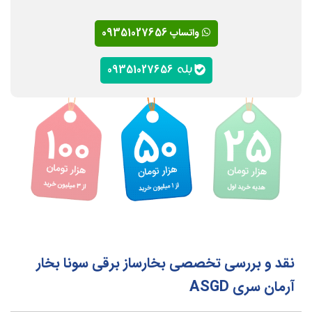
واتساپ 09351027656
09351027656
نقد و بررسی تخصصی بخارساز برقی سونا بخار
آرمان سری ASGD