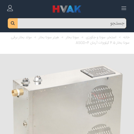
خانه
>
استخر، سونا و جکوزی
>
سونا بخار
>
هیتر سونا بخار
>
مولد بخار برقی
سونا بخار 4.5 کیلووات آرمان ASGD04