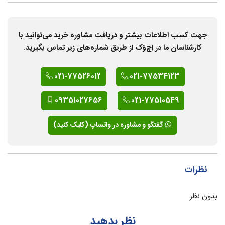
جهت کسب اطلاعات بیشتر و دریافت مشاوره خرید می‌توانید با
کارشناسان ما در اِچ‌وَک از طریق شماره‌های زیر تماس بگیرید.
021-77526012
021-77534123
09351027656
021-77510549
گفتگو و مشاوره در واتساپ (کلیک کنید)
نظرات
بدون نظر
نظر بدهید