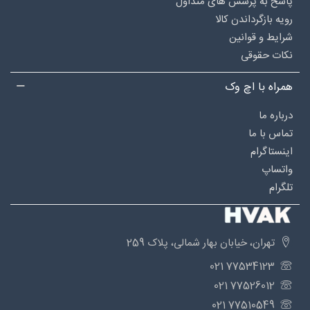
پاسخ به پرسش های متداول
رویه بازگرداندن کالا
شرایط و قوانین
نکات حقوقی
همراه با اچ وک
درباره‌ ما
تماس با ما
اینستاگرام
واتساپ
تلگرام
تهران، خیابان بهار شمالی، پلاک 259
77534123 021
77526012 021
77510549 021