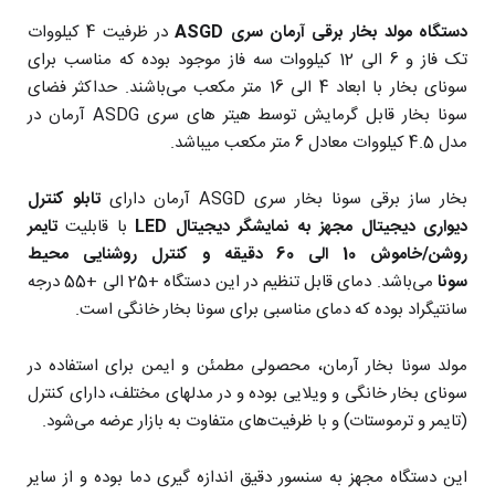
دستگاه مولد بخار برقی آرمان سری ASGD
در ظرفیت 4 کیلووات
تک فاز و 6 الی 12 کیلووات سه فاز موجود بوده که مناسب برای
سونای بخار با ابعاد 4 الی 16 متر مکعب می‌باشند. حداکثر فضای
سونا بخار قابل گرمایش توسط هیتر های سری ASDG آرمان در
مدل 4.5 کیلووات معادل 6 متر مکعب میباشد.
بخار ساز برقی سونا بخار سری ASGD آرمان دارای
تابلو کنترل
دیواری دیجیتال مجهز به نمایشگر دیجیتال LED
با قابلیت
تایمر
روشن/خاموش 10 الی 60 دقیقه و کنترل روشنایی محیط
سونا
می‌باشد. دمای قابل تنظیم در این دستگاه +25 الی +55 درجه
سانتیگراد بوده که دمای مناسبی برای سونا بخار خانگی است.
مولد سونا بخار آرمان، محصولی مطمئن و ایمن برای استفاده در
سونای بخار خانگی و ویلایی بوده و در مدلهای مختلف، دارای کنترل
(تایمر و ترموستات) و با ظرفیت‌های متفاوت به بازار عرضه می‌شود.
این دستگاه مجهز به سنسور دقیق اندازه گیری دما بوده و از سایر