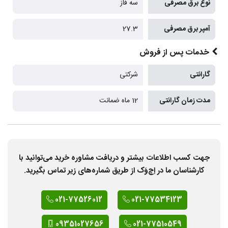
نوع برق مصرفی
سه فاز
آمپر برق مصرفی
27.3
خدمات پس از فروش
گارانتی
شرکتی
مدت زمان گارانتی
12 ماه ضمانت
جهت کسب اطلاعات بیشتر و دریافت مشاوره خرید می‌توانید با
کارشناسان ما در اِچ‌وَک از طریق شماره‌های زیر تماس بگیرید.
021-77526012
021-77534123
09351027656
021-77510549