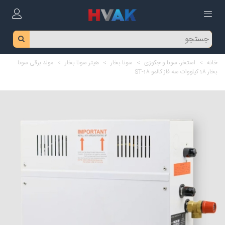
خانه
>
استخر، سونا و جکوزی
>
سونا بخار
>
هیتر سونا بخار
>
مولد برقی سونا
بخار 18 کیلووات سه فاز کالمو ST-18