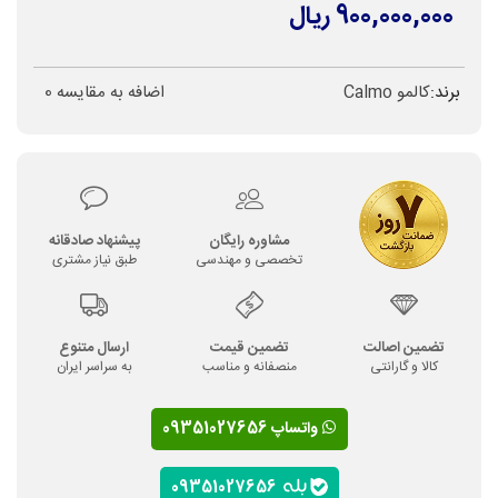
900,000,000 ریال
برند:
کالمو Calmo
اضافه به مقایسه
0
مشاوره رایگان
پیشنهاد صادقانه
تخصصی و مهندسی
طبق نیاز مشتری
تضمین اصالت
تضمین قیمت
ارسال متنوع
کالا و گارانتی
منصفانه و مناسب
به سراسر ایران
واتساپ 09351027656
09351027656