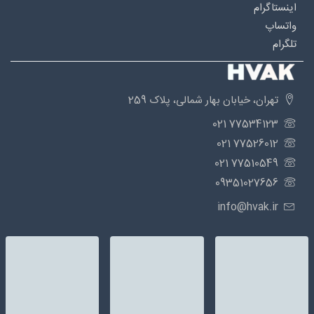
اینستاگرام
واتساپ
تلگرام
تهران، خیابان بهار شمالی، پلاک 259
77534123 021
77526012 021
77510549 021
09351027656
info@hvak.ir