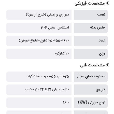
مشخصات فیزیکی
نصب
دیواری و زمینی (خارج از سونا)
جنس بدنه
استنلس استیل 304
ابعاد
620*550*250 (طول*ارتفاع*عرض)
وزن
20 کیلوگرم
مشخصات فنی
محدوده دمای سیال
25+ الی 55+ درجه سانتیگراد
کاربری
مناسب برای 21 تا 24 متر مکعب
توان حرارتی (KW)
18.0