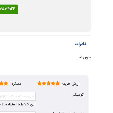
77534123
نظرات
بدون نظر
ارزش خرید:
عملکرد:
توصیف:
این کالا را با استفاده ا