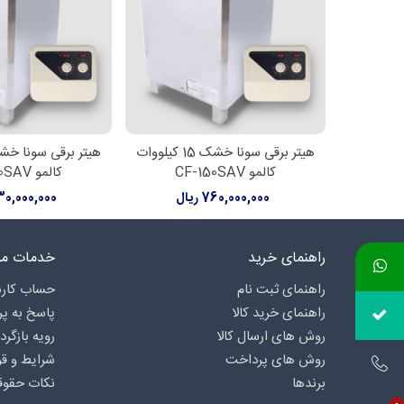
هیتر برقی سونا خشک 15 کیلووات
اطلاعات بیشتر
اطلاعات بیشت
کالمو CF-150SAV
کالمو CF-180SAV
760,000,000 ریال
930,000,000 ر
راهنمای خرید
خدمات مش
راهنمای ثبت نام
حساب کارب
راهنمای خرید کالا
پاسخ به پ
روش های ارسال کالا
رویه بازگرد
روش های پرداخت
شرایط و قو
برندها
نکات حقوق