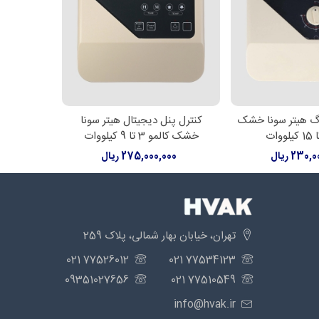
وگ هیتر سونا خشک
کنترل پنل دیجیتال هیتر سونا
کنترل پن
 بیشتر
اطلاعات بیشتر
اط
خشک کالمو 3 تا 9 کیلووات
خشک کالمو 9 تا 
230 ریال
275,000,000 ریال
00
تهران، خیابان بهار شمالی، پلاک 259
77526012 021
77534123 021
09351027656
77510549 021
info@hvak.ir