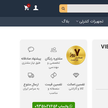
0
تجهیزات کنترلی
بلاگ
مشاوره رایگان
پیشنهاد صادقانه
تخصصی و
طبق نیاز مشتری
مهندسی
تضمین اصالت
تضمین قیمت
ارسال متنوع
کالا و گارانتی
منصفانه و
به سراسر ایران
مناسب
واتساپ 09351027656