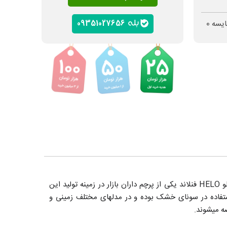
09351027656
ایسه
0
از انواع هیترهای مرسوم مورد استفاده در سونا خشک، هیتر برقی (المنتی) بوده که شرکت هلو HELO فنلاند یکی از پرچم داران بازار در زمینه تولید این
اده در سونای خشک بوده و در مدلهای مختلف زمینی و
ضه میشوند.