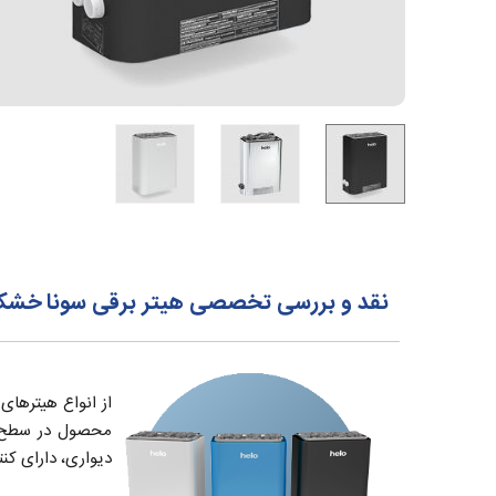
نقد و بررسی تخصصی هیتر برقی سونا خشک هلو Helo سری VIENNA م
محصول در سطح ج
دیواری، دارای کنت