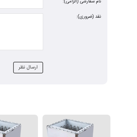
نام سفارشی (الزامی):
نقد (ضروری):