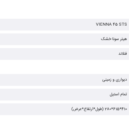
VIENNA 45 STS
هیتر سونا خشک
فنلاند
دیواری و زمینی
تمام استیل
410*615*280 (طول*ارتفاع*عرض)