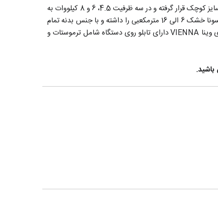
با داشتن ابعادی کوچک در دسته هیترهای سایز کوچک قرار گرفته و در سه ظرفیت 4.5، 6 و 8 کیلووات به
قابلیت تامین گرمایش برای سونا خشک 6 الی 16 مترمکعبی را داشته و با جنس بدنه تمام
استیل با آلیاژ آلومینیومی همراه در رنگهای مشکی، خاکستری و کروم استیل عرضه میشود. سری وینا VIENNA دارای تابلو روی دستگاه شامل ترموستات و