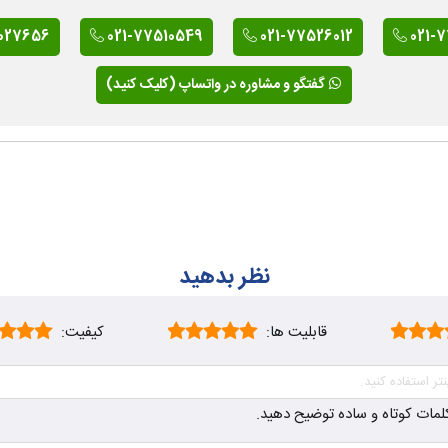
027656
021-77510549
021-77526012
021-
گفتگو و مشاوره در واتساپ (کلیک کنید)
نظر بدهید
قابلیت ها:
کیفیت:
ز کلمات کوتاه و ساده توضیح دهید.