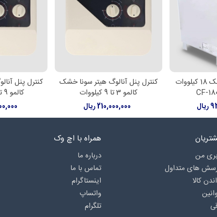
هیتر برقی سونا خشک 18 کیلووات
کنترل پنل آنالوگ هیتر سونا خشک
کنترل پنل آنال
ر
اطلاعات بیشتر
اطلاعات
کالمو 3 تا 9 کیلووات
کالمو 9 تا 15 کیلووات
یال
210,000,000 ریال
,000,000
تریان
همراه با اچ وک
ری من
درباره‌ ما
رسش های متداول
تماس با ما
اندن کالا
اینستاگرام
انین
واتساپ
ی
تلگرام