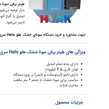
هیتر برقی سونا خشک هلو o
بازار عرضه می‌شو
تایمر می‌شود.
جهت مشاوره و خرید دستگاه سونای خشک هلو Helo سری وینا VIENNA با کارشناسان ما در فروشگاه آنلاین تاسیسات اِچ‌وَک در تماس باشید.
ویژگی های هیتر برقی سونا خشک هلو Helo سری VIENNA مدل 45STS
دارای بدنه تمام استیل
توان کاری 4.5 کیلووات
دارای تابلو (ترموستات و تایمر) بر روی دستگاه
مناسب برای سونا خشک با حجم 6 متر مکعب
ساخت فنلاند
جزئیات محصول