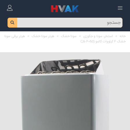
خانه
>
استخر، سونا و جکوزی
>
سونا خشک
>
هیتر سونا خشک
>
هیتر برقی سونا
خشک 6 کیلووات کالمو CA-60NS