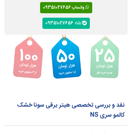
واتساپ 09351027656
09351027656
نقد و بررسی تخصصی هیتر برقی سونا خشک
کالمو سری NS