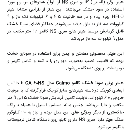
هیتر برقی (المنتی) کالمو سری NS از انواع هیترهای مرسوم مورد
استفاده در سونا خشک می‌باشند. این هیتر از طراحی مشابه هیتر
HELO بهره برده و در سه ظرفیت 4.5 و 6 کیلووات تک فاز و 9
کیلووات سه فاز به بازار عرضه می‌شوند. حداکثر فضای سونا خشک
قابل گرمایش توسط هیتر های سری NS کالمو 13 متر مکعب در
مدل 9 کیلووات سه فاز می‌باشد.
این هیتر، محصولی مطمئن و ایمن برای استفاده در سونای خشک
بوده که قابلیت نصب به‌صورت دیواری را داشته و شامل تایمر و
ترموستات بر روی دستگاه می‌شود.
هیتر برقی سونا خشک کالمو Calmo مدل CA-60NS
با داشتن
ابعادی کوچک در دسته هیترهای سایز کوچک قرار گرفته که با ظرفیت
خروجی 6.0 کیلووات، قابلیت تامین گرمایش سونا خشک 5 الی 9 متر
مکعب را دارا می‌باشد. جنس بدنه استنلس استیل با همراه با رنگ
خاکستری از دیگر ویژگی های این مدل بوده و نیاز به 20 کیلوگرم
سنگ هیتر دارد. سری NS دارای تابلو روی دستگاه شامل ترموستات
و تایمر می‌شود.