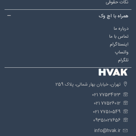
نکات حقوقی
همراه با اچ وک
درباره‌ ما
تماس با ما
اینستاگرام
واتساپ
تلگرام
تهران، خیابان بهار شمالی، پلاک 259
77534123 021
77526012 021
77510549 021
09351027656
info@hvak.ir