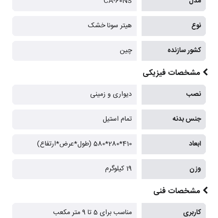
مدل
CA-60NS
نوع
هیتر سونا خشک
کشور سازنده
چین
مشخصات فیزیکی
نصب
دیواری و زمینی
جنس بدنه
تمام استیل
ابعاد
410*280*580 (طول*عرض*ارتفاع)
وزن
19 کیلوگرم
مشخصات فنی
کاربری
مناسب برای 5 تا 9 متر مکعب