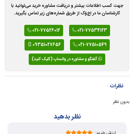
جهت کسب اطلاعات بیشتر و دریافت مشاوره خرید می‌توانید با
کارشناسان ما در اِچ‌وَک از طریق شماره‌های زیر تماس بگیرید.
021-77526012
021-77534123
09351027656
021-77510549
گفتگو و مشاوره در واتساپ (کلیک کنید)
نظرات
بدون نظر
نظر بدهید
ارزش خرید: