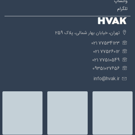
واتساپ
تلگرام
تهران، خیابان بهار شمالی، پلاک 259
77534123 021
77526012 021
77510549 021
09351027656
info@hvak.ir