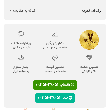
برند:
آذر تهویه
اضافه به مقایسه
0
مشاوره رایگان
پیشنهاد صادقانه
تخصصی و مهندسی
طبق نیاز مشتری
تضمین اصالت
تضمین قیمت
ارسال متنوع
کالا و گارانتی
منصفانه و مناسب
به سراسر ایران
واتساپ 09351027656
09351027656