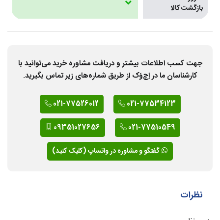
بازگشت کالا
جهت کسب اطلاعات بیشتر و دریافت مشاوره خرید می‌توانید با
کارشناسان ما در اِچ‌وَک از طریق شماره‌های زیر تماس بگیرید.
021-77526012
021-77534123
09351027656
021-77510549
گفتگو و مشاوره در واتساپ (کلیک کنید)
نظرات