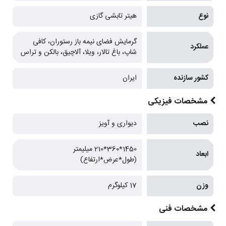
نوع
هیتر تابشی گازی
گرمایش فضای نیمه باز رستوران، کافی
عملکرد
شاپ، باغ تالار، ویلا، آلاچیق، بالکن و تراس
کشور سازنده
ایران
مشخصات فیزیکی
نصب
دیواری و آویز
1450*360*210 میلیمتر
ابعاد
(طول*عرض*ارتفاع)
وزن
17 کیلوگرم
مشخصات فنی