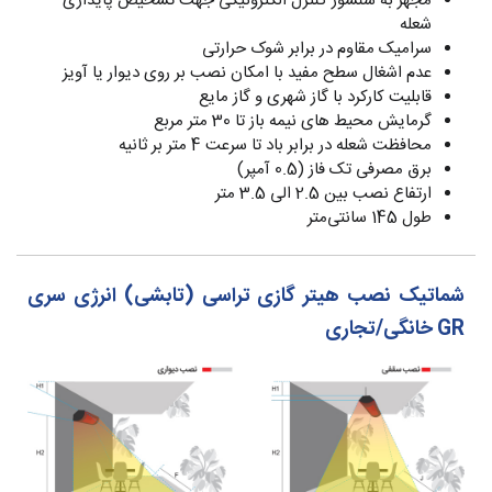
مجهز به سنسور کنترل الکترونیکی جهت تشخیص پایداری
شعله
سرامیک مقاوم در برابر شوک حرارتی
عدم اشغال سطح مفید با امکان نصب بر روی دیوار یا آویز
قابلیت کارکرد با گاز شهری و گاز مایع
گرمایش محیط های نیمه باز تا 30 متر مربع
محافظت شعله در برابر باد تا سرعت 4 متر بر ثانیه
برق مصرفی تک فاز (0.5 آمپر)
ارتفاع نصب بین 2.5 الی 3.5 متر
طول 145 سانتی‌متر
شماتیک نصب هیتر گازی تراسی (تابشی) انرژی سری
GR خانگی/تجاری