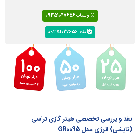
واتساپ 09351027656
09351027656
نقد و بررسی تخصصی هیتر گازی تراسی
(تابشی) انرژی مدل GR0095