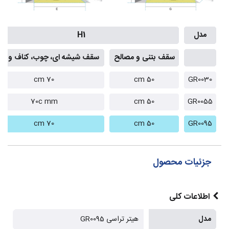
مدل
H1
سقف بتنی و مصالح
سقف شیشه ای، چوب، کناف و PVC
70 cm
50 cm
GR0030
70c mm
50 cm
GR0055
70 cm
50 cm
GR0095
جزئیات محصول
اطلاعات کلی
مدل
هیتر تراسی GR0095