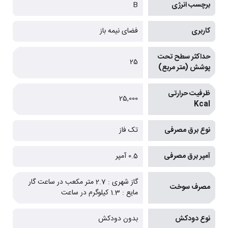
برچسب انرژی
B
کاربری
فضای نیمه باز
حداکثر سطح تحت
25
پوشش (متر مربع)
ظرفیت حرارتی
25,000
Kcal
نوع برق مصرفی
تک فاز
آمپر برق مصرفی
0.5 آمپر
گاز شهری : 2.7 متر مکعب در ساعت گار
مصرف سوخت
مایع : 1.3 کیلوگرم در ساعت
نوع دودکش
بدون دودکش