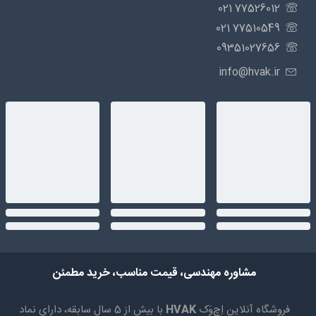
77526012 021
77510549 021
09351027656
info@hvak.ir
مشاوره مهندسی، قیمت مناسب، خرید مطمئن
فروشگاه آنلاین اِچ‌وَک
HVAK
با بیش از 5 سال سابقه، دارای نماد