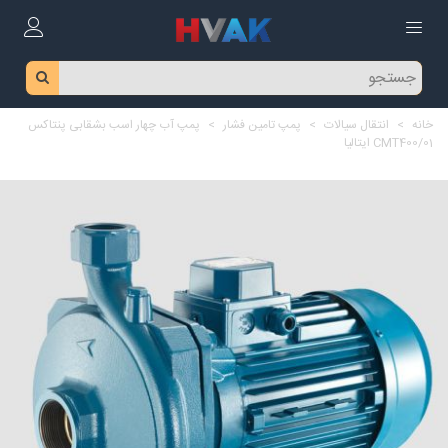
خانه
>
انتقال سیالات
>
پمپ تامین فشار
>
پمپ آب چهار اسب بشقابی پنتاکس
CMT400/01 ایتالیا