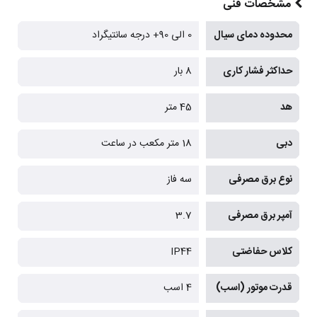
مشخصات فنی
محدوده دمای سیال
0 الی 90+ درجه سانتیگراد
حداکثر فشار کاری
8 بار
هد
45 متر
دبی
18 متر مکعب در ساعت
نوع برق مصرفی
سه فاز
آمپر برق مصرفی
3.7
کلاس حفاضتی
IP44
قدرت موتور (اسب)
4 اسب