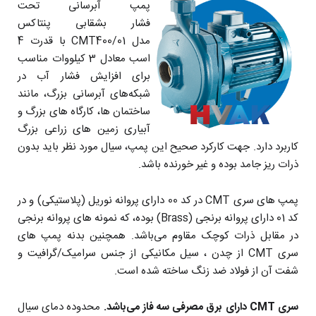
پمپ آبرسانی تحت
فشار بشقابی پنتاکس
مدل CMT400/01 با قدرت 4
اسب معادل 3 کیلووات مناسب
برای افزایش فشار آب در
شبکه‌های آبرسانی بزرگ، مانند
ساختمان ها، کارگاه های بزرگ و
آبیاری زمین های زراعی بزرگ
کاربرد دارد. جهت کارکرد صحیح این پمپ، سیال مورد نظر باید بدون
ذرات ریز جامد بوده و غیر خورنده باشد.
پمپ های سری CMT در کد 00 دارای پروانه نوریل (پلاستیکی) و در
کد 01 دارای پروانه برنجی (Brass) بوده، که نمونه های پروانه برنجی
در مقابل ذرات کوچک مقاوم می‌باشد. همچنین بدنه پمپ های
سری CMT از چدن ، سیل مکانیکی از جنس سرامیک/گرافیت و
شفت آن از فولاد ضد زنگ ساخته شده است.
سری CMT دارای برق مصرفی سه فاز می‌باشد.
محدوده دمای سیال