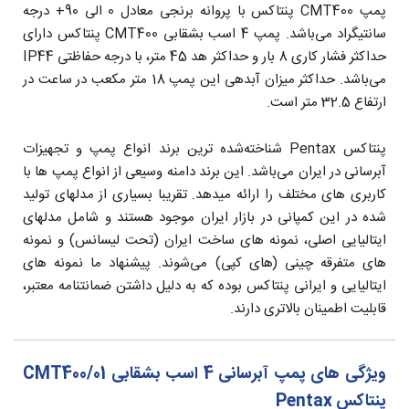
پمپ CMT400 پنتاکس با پروانه برنجی معادل 0 الی 90+ درجه
سانتیگراد می‌باشد. پمپ 4 اسب بشقابی CMT400 پنتاکس دارای
حداکثر فشار کاری 8 بار و حداکثر هد 45 متر، با درجه حفاظتی IP44
می‌باشد. حداکثر میزان آبدهی این پمپ 18 متر مکعب در ساعت در
ارتفاع 32.5 متر است.
پنتاکس Pentax شناخته‌شده‌ ترین برند انواع پمپ و تجهیزات
آبرسانی در ایران می‌باشد. این برند دامنه وسیعی از انواع پمپ ها با
کاربری های مختلف را ارائه میدهد. تقریبا بسیاری از مدلهای تولید
شده در این کمپانی در بازار ایران موجود هستند و شامل مدلهای
ایتالیایی اصلی، نمونه های ساخت ایران (تحت لیسانس) و نمونه
های متفرقه چینی (های کپی) می‌شوند. پیشنهاد ما نمونه های
ایتالیایی و ایرانی پنتاکس بوده که به دلیل داشتن ضمانتنامه معتبر،
قابلیت اطمینان بالاتری دارند.
ویژگی های پمپ آبرسانی 4 اسب بشقابی CMT400/01
پنتاکس Pentax