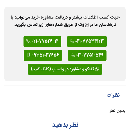
جهت کسب اطلاعات بیشتر و دریافت مشاوره خرید می‌توانید با
کارشناسان ما در اِچ‌وَک از طریق شماره‌های زیر تماس بگیرید.
021-77526012
021-77534123
09351027656
021-77510549
گفتگو و مشاوره در واتساپ (کلیک کنید)
نظرات
بدون نظر
نظر بدهید