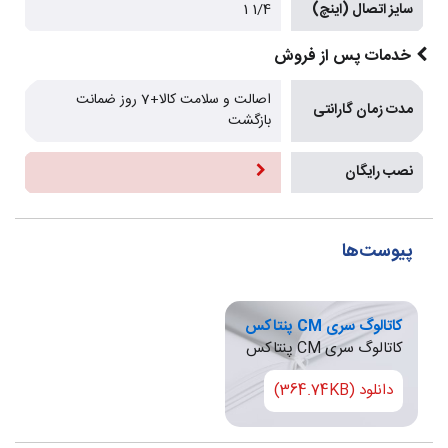
سایز اتصال (اینچ)
1/4 1
خدمات پس از فروش
اصالت و سلامت کالا+7 روز ضمانت
مدت زمان گارانتی
بازگشت
نصب رایگان
پیوست‌ها
کاتالوگ سری CM پنتاکس
کاتالوگ سری CM پنتاکس
دانلود (364.74KB)