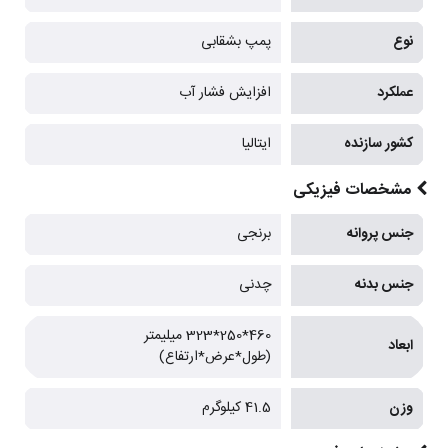
نوع
پمپ بشقابی
عملکرد
افزایش فشار آب
کشور سازنده
ایتالیا
مشخصات فیزیکی
جنس پروانه
برنجی
جنس بدنه
چدنی
460*250*323 میلیمتر
ابعاد
(طول*عرض*ارتفاع)
وزن
41.5 کیلوگرم