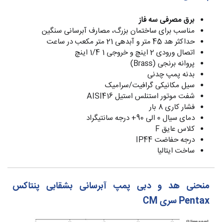
برق مصرفی سه فاز
مناسب برای ساختمان بزرگ، مصارف آبرسانی سنگین
حداکثر هد 45 متر و آبدهی 21 متر مکعب در ساعت
اتصال ورودی 2 اینچ و خروجی 1 1/4 اینچ
پروانه برنجی (Brass)
بدنه پمپ چدنی
سیل مکانیکی گرافیت/سرامیک
شفت موتور استنلس استیل AISI416
فشار کاری 8 بار
دمای سیال 0 الی 90+ درجه سانتیگراد
کلاس عایق F
درجه حفاضت IP44
ساخت ایتالیا
منحنی هد و دبی پمپ آبرسانی بشقابی پنتاکس
Pentax سری CM