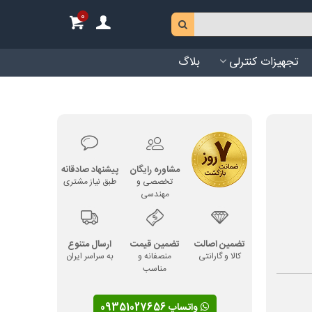
0
تجهیزات کنترلی
بلاگ
مشاوره رایگان
پیشنهاد صادقانه
تخصصی و
طبق نیاز مشتری
مهندسی
تضمین اصالت
تضمین قیمت
ارسال متنوع
کالا و گارانتی
منصفانه و
به سراسر ایران
مناسب
واتساپ 09351027656