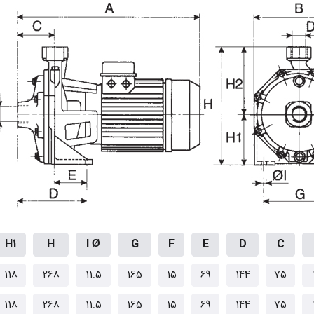
H1
H
I Ø
G
F
E
D
C
118
268
11.5
165
15
69
144
75
118
268
11.5
165
15
69
144
75