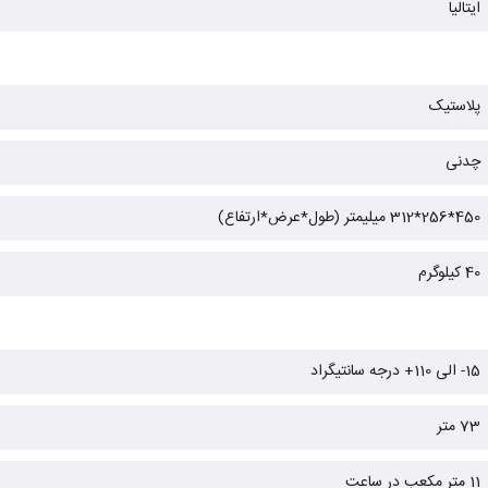
ایتالیا
پلاستیک
چدنی
450*256*312 میلیمتر (طول*عرض*ارتفاع)
40 کیلوگرم
15- الی 110+ درجه سانتیگراد
73 متر
11 متر مکعب در ساعت