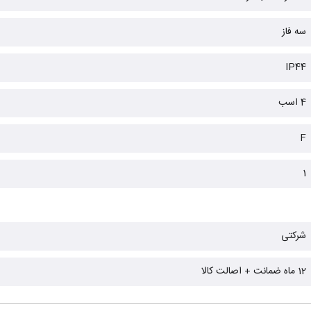
سه فاز
IP44
4 اسب
F
1
شرکتی
12 ماه ضمانت + اصالت کالا