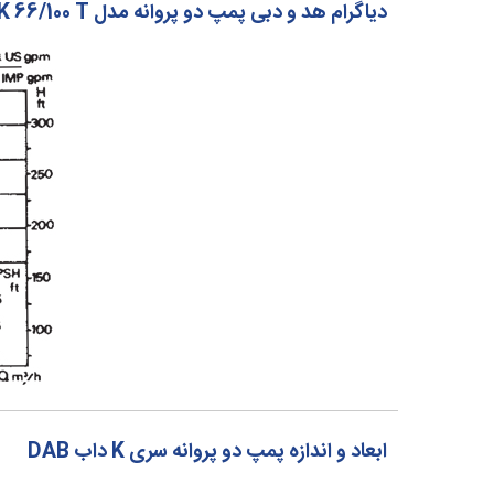
دیاگرام هد و دبی پمپ دو پروانه مدل K 66/100 T داب DAB
ابعاد و اندازه پمپ دو پروانه سری K داب DAB