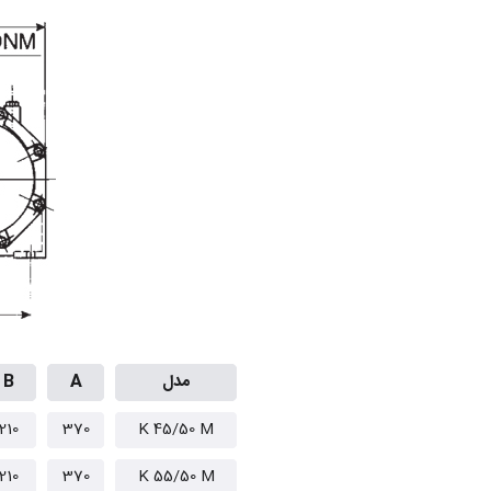
مدل
A
B
210
370
K 45/50 M
210
370
K 55/50 M