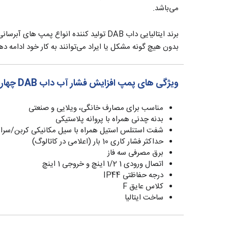
می‌باشد.
برند ایتالیایی داب DAB تولید کننده انو
بدون هیچ گونه مشکل یا ایراد می‌توانند به کار خود ادا
ویژگی های پمپ افزایش فشار آب داب DAB چهار اسب دو پروانه مدل K 66/100 T
مناسب برای مصارف خانگی، ویلایی و صنعتی
بدنه چدنی همراه با پروانه پلاستیکی
شفت استنلس استیل همراه با سیل مکانیکی کربن/سرا
حداکثر فشار کاری 10 بار (اعلامی در کاتالوگ)
برق مصرفی سه فاز
اتصال ورودی 1 1/2 اینچ و خروجی 1 اینچ
درجه حفاظتی IP44
کلاس عایق F
ساخت ایتالیا