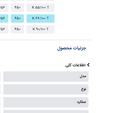
256
450
K 55/100 T
256
450
K 66/100 T
256
450
K 90/100 T
جزئیات محصول
اطلاعات کلی
مدل
نوع
عملکرد