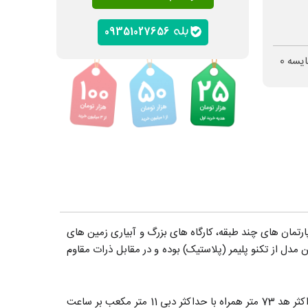
09351027656
ایسه
0
های آبرسانی بزرگ، مانند آپارتمان های چند طبقه، کارگاه های بزرگ و آبیاری زمین های
مدل از تکنو پلیمر (پلاستیک) بوده و در مقابل ذرات مقاوم
محدوده دمای سیال این پمپ 15- الی 110+ درجه سانتیگراد برای مصارف خانگی (بر اساس استاندارد EN60335-2-41) بوده، دارای حداکثر هد 73 متر همراه با حداکثر دبی 11 متر مکعب بر ساعت