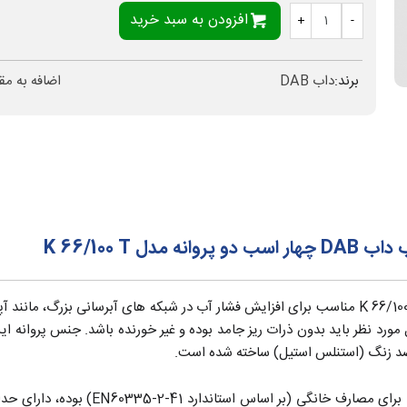
افزودن به سبد خرید
+
-
برند:
داب DAB
اضافه به مق
K 66/100 T
پمپ افزایش فشار آب 4 اسب دو پروانه داب DAB مدل K 66/100 T مناسب برای افزایش فشار آب در شبکه 
ورد نظر باید بدون ذرات ریز جامد بوده و غیر خورنده باشد. جنس پروانه این 
ضد زنگ (استنلس استیل) ساخته شده است.