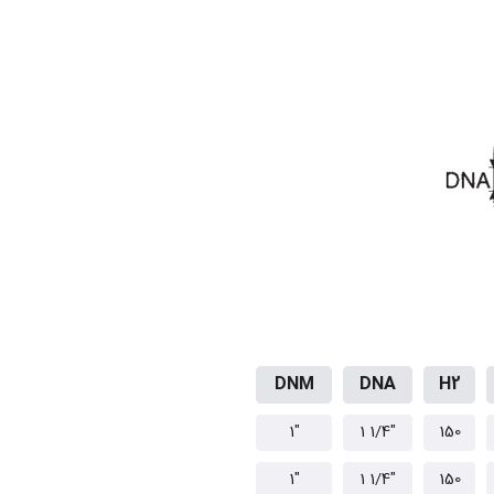
DNM
DNA
H2
"1
"1/4 1
150
"1
"1/4 1
150