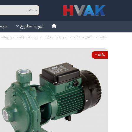
تهویه مطبوع
سیست
خانه
>
انتقال سیالات
>
پمپ تامین فشار
>
پمپ آب 4 اسب دو پروانه داب K 66/100 T
‎−15%