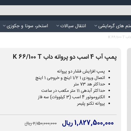
م های گرمایشی
انتقال سیالات
استخر، سونا و جکوزی
پمپ آب 4 اسب دو پروانه داب K 66/100 T
پمپ افزایش فشار دو پروانه
اتصال ورودی 1 1/2 اینچ و خروجی 1 اینچ
حداکثر هد 73 متر
حداکثر آبدهی 11 متر مکعب در ساعت
الکتروموتور 4 اسب (3 کیلووات) سه فاز
پروانه تکنو پلیمر
1,827,500,000 ریال
2,150,000,000 ریال