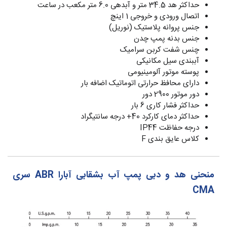
حداکثر هد 34.5 متر و آبدهی 6.0 متر مکعب در ساعت
اتصال ورودی و خروجی 1 اینچ
جنس پروانه پلاستیک (نوریل)
جنس بدنه پمپ چدن
چنس شفت کربن سرامیک
آببندی سیل مکانیکی
پوسته موتور آلومینیومی
دارای محافظ حرارتی اتوماتیک اضافه بار
دور موتور 2900 دور
حداکثر فشار کاری 6 بار
حداکثر دمای کارکرد 40+ درجه سانتیگراد
درجه حفاظت IP44
کلاس عایق بندی F
منحنی هد و دبی پمپ آب بشقابی آبارا ABR سری
CMA