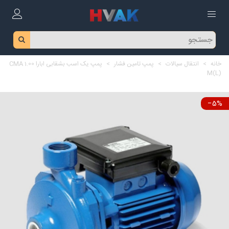
خانه
>
انتقال سیالات
>
پمپ تامین فشار
>
پمپ یک اسب بشقابی ابارا CMA 1.00
M(L)
‎−5%