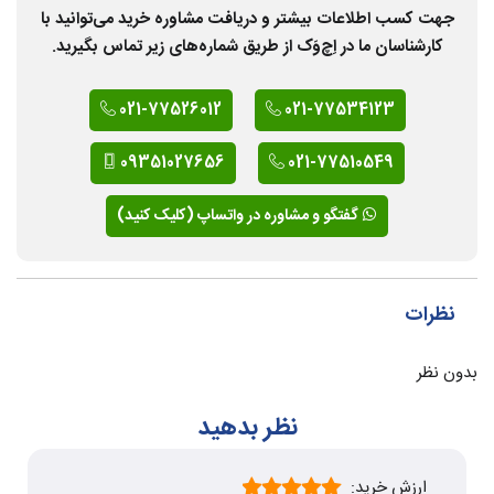
جهت کسب اطلاعات بیشتر و دریافت مشاوره خرید می‌توانید با
کارشناسان ما در اِچ‌وَک از طریق شماره‌های زیر تماس بگیرید.
021-77526012
021-77534123
09351027656
021-77510549
گفتگو و مشاوره در واتساپ (کلیک کنید)
نظرات
بدون نظر
نظر بدهید
ارزش خرید: