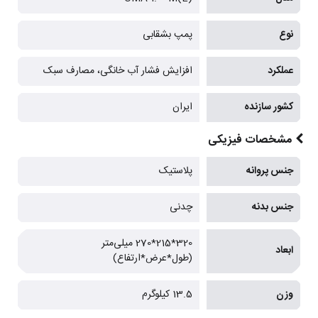
نوع
پمپ بشقابی
عملکرد
افزایش فشار آب خانگی، مصارف سبک
کشور سازنده
ایران
مشخصات فیزیکی
جنس پروانه
پلاستیک
جنس بدنه
چدنی
320*215*270 میلی‌متر
ابعاد
(طول*عرض*ارتفاع)
وزن
13.5 کیلوگرم