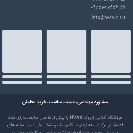
09351027656
info@hvak.ir
مشاوره مهندسی، قیمت مناسب، خرید مطمئن
فروشگاه آنلاین اِچ‌وَک
HVAK
با بیش از 5 سال سابقه، دارای نماد
اعتماد از مرکز توسعه تجارت الکترونیک و نشان ملی ثبت رسانه های
دیجیتال بوده و عضو اتحادیه کشوری کسب و کارهای مجازی