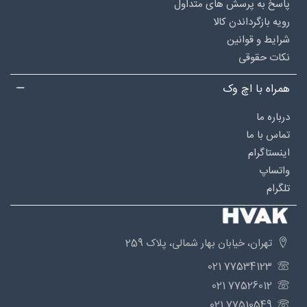
پاسخ به پرسش های متداول
رویه بازگرداندن کالا
شرایط و قوانین
نکات حقوقی
همراه با اچ وک
درباره‌ ما
تماس با ما
اینستاگرام
واتساپ
تلگرام
تهران، خیابان بهار شمالی، پلاک 259
77534123 021
77526012 021
77510549 021