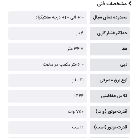
مشخصات فنی
محدوده دمای سیال
10+ الی 40+ درجه سانتیگراد
حداکثر فشار کاری
6 بار
هد
34.5 متر
دبی
6.0 متر مکعب در ساعت
نوع برق مصرفی
تک فاز
کلاس حفاضتی
IP44
قدرت موتور (وات)
750 وات
قدرت موتور (اسب)
1 اسب