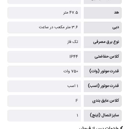
هد
47.5 متر
دبی
3.6 متر مکعب در ساعت
نوع برق مصرفی
تک فاز
کلاس حفاضتی
IP44
قدرت موتور (وات)
750 وات
قدرت موتور (اسب)
1 اسب
کلاس عایق بندی
F
سایز اتصال (اینچ)
1
خدمات پس از فروش