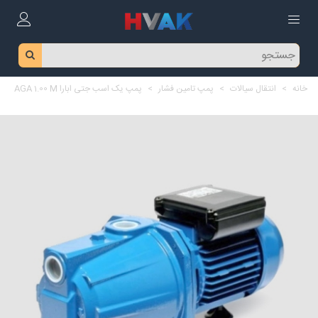
خانه
>
انتقال سیالات
>
پمپ تامین فشار
>
پمپ یک اسب جتی ابارا AGA 1.00 M