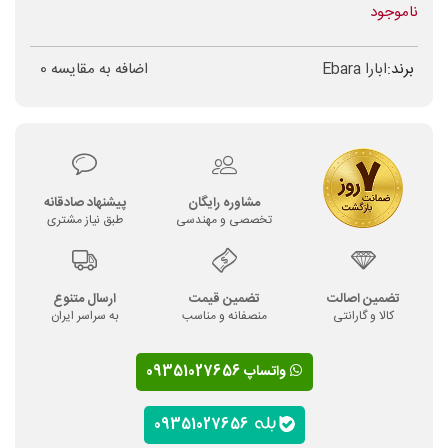
ناموجود
برند:
ابارا Ebara
اضافه به مقایسه
0
مشاوره رایگان
پیشنهاد صادقانه
تخصصی و مهندسی
طبق نیاز مشتری
تضمین اصالت
تضمین قیمت
ارسال متنوع
کالا و گارانتی
منصفانه و مناسب
به سراسر ایران
واتساپ 09351027656
09351027656