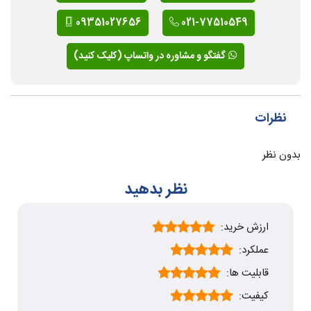
09351027656
021-77510549
گفتگو و مشاوره در واتساپ (کلیک کنید)
نظرات
بدون نظر
نظر بدهید
ارزش خرید:
عملکرد:
قابلیت ها:
کیفیت: