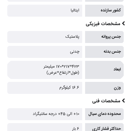
کشور سازنده
ایتالیا
مشخصات فیزیکی
جنس پروانه
پلاستیک
جنس بدنه
چدنی
423*217*170 میلیمتر
ابعاد
(طول*ارتفاع*عرض)
وزن
16.6 کیلوگرم
مشخصات فنی
محدوده دمای سیال
10+ الی 45+ درجه سانتیگراد
حداکثر فشار کاری
6 بار