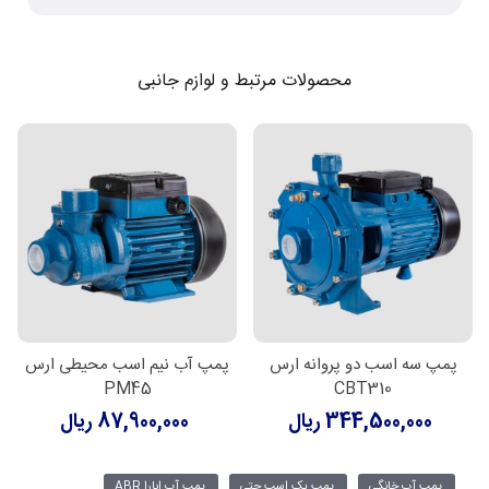
محصولات مرتبط و لوازم جانبی
پمپ سه اسب دو پروانه ارس
پمپ آب نیم اسب محیطی ارس
PM45
CBT310
344,500,000 ریال
87,900,000 ریال
پمپ آب خانگی
پمپ یک اسب جتی
پمپ آب ابارا ABR