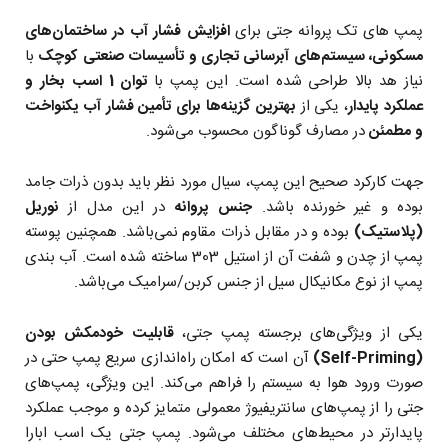
پمپ های تک پروانه جتی
برای
افزایش فشار آب در ساختمان‌های
مسکونی، سیستم‌های آبرسانی تجاری و تأسیسات صنعتی کوچک
با
نیاز هد بالا طراحی شده است. این پمپ با
توان 1 اسب بخار و
عملکرد پایدار
، یکی از
بهترین گزینه‌ها برای تأمین فشار آب یکنواخت
و مطمئن
در مصارف گوناگون محسوب می‌شود.
جهت کارکرد صحیح این پمپ، سیال مورد نظر باید بدون ذرات جامد
بوده و غیر خورنده باشد.
جنس پروانه
در این مدل از
نوریل
(پلاستیک)
بوده و در مقابل ذرات مقاوم نمی‌باشد. همچنین پوسته
پمپ از چدن و شفت آن از استیل 303 ساخته شده است. آب بندی
پمپ از نوع مکانیکال سیل از جنس کربن/سرامیک می‌باشد.
یکی از ویژگی‌های برجسته پمپ جتی،
قابلیت خودمکش بودن
(Self-Priming)
آن است که امکان راه‌اندازی سریع پمپ حتی در
صورت ورود هوا به سیستم را فراهم می‌کند. این ویژگی، پمپ‌های
جتی را از پمپ‌های سانتریفیوژ معمولی متمایز کرده و موجب عملکرد
پایدارتر در محیط‌های مختلف می‌شود. پمپ جتی یک اسب ابارا