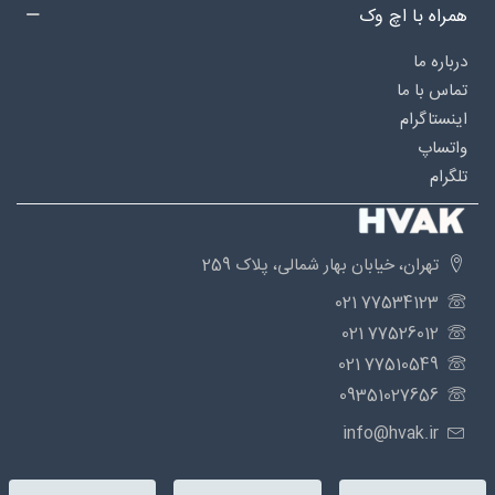
همراه با اچ وک
درباره‌ ما
تماس با ما
اینستاگرام
واتساپ
تلگرام
تهران، خیابان بهار شمالی، پلاک 259
77534123 021
77526012 021
77510549 021
09351027656
info@hvak.ir