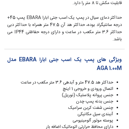
قابلیت مکش تا 8 متر را دارد.
حداکثر دمای سیال در پمپ یک اسب جتی ابارا EBARA پمپ 45+
درجه سانتیگراد بوده، حداکثر هد آن 47.5 متر همراه با حداکثر دبی
حداکثر 3.6 متر مکعب در ساعت و دارای درجه حفاظتی IP44 می
باشد.
ویژگی های پمپ یک اسب جتی ابارا EBARA مدل
AGA 1.00M
حداکثر هد 47.5 متر و آبدهی 3.6 متر مکعب در ساعت
اتصال ورودی و خروجی 1 اینچ
جنس پروانه پلاستیک (نوریل)
جنس بدنه پمپ چدن
چنس شفت کربن سرامیک
آببندی سیل مکانیکی
پوسته موتور آلومینیومی
دارای محافظ حرارتی اتوماتیک اضافه بار