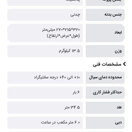
جنس بدنه
چدنی
320*215*270 میلی‌متر
ابعاد
(طول*عرض*ارتفاع)
وزن
13.5 کیلوگرم
مشخصات فنی
محدوده دمای سیال
10+ الی 40+ درجه سانتیگراد
حداکثر فشار کاری
6 بار
هد
34.5 متر
دبی
6.0 متر مکعب در ساعت