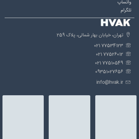
واتساپ
تلگرام
تهران، خیابان بهار شمالی، پلاک 259
77534123 021
77526012 021
77510549 021
09351027656
info@hvak.ir