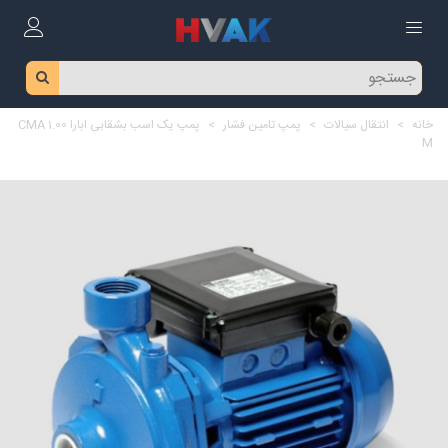
خانه
>
انتقال سیالات
>
پمپ تامین فشار
>
پمپ یک اسب بشقابی ابارا CMA 1.00
M