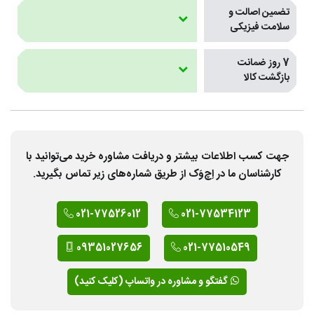
تضمین اصالت و
سلامت فیزیکی
7 روز ضمانت
بازگشت کالا
جهت کسب اطلاعات بیشتر و دریافت مشاوره خرید می‌توانید با
کارشناسان ما در اِچ‌وَک از طریق شماره‌های زیر تماس بگیرید.
021-77526012
021-77534123
09351027656
021-77510549
گفتگو و مشاوره در واتساپ (کلیک کنید)