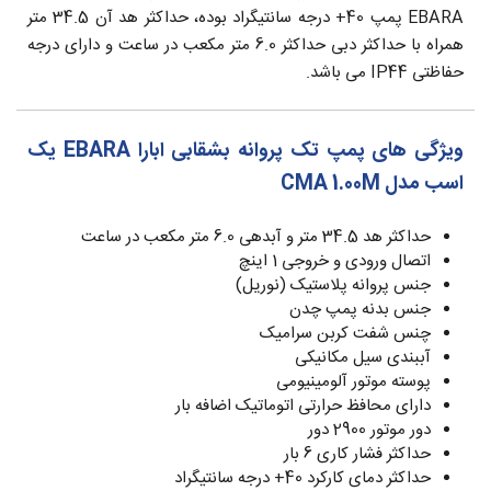
EBARA پمپ 40+ درجه سانتیگراد بوده، حداکثر هد آن 34.5 متر
همراه با حداکثر دبی حداکثر 6.0 متر مکعب در ساعت و دارای درجه
حفاظتی IP44 می باشد.
ویژگی های پمپ تک پروانه بشقابی ابارا EBARA یک
اسب مدل CMA 1.00M
حداکثر هد 34.5 متر و آبدهی 6.0 متر مکعب در ساعت
اتصال ورودی و خروجی 1 اینچ
جنس پروانه پلاستیک (نوریل)
جنس بدنه پمپ چدن
چنس شفت کربن سرامیک
آببندی سیل مکانیکی
پوسته موتور آلومینیومی
دارای محافظ حرارتی اتوماتیک اضافه بار
دور موتور 2900 دور
حداکثر فشار کاری 6 بار
حداکثر دمای کارکرد 40+ درجه سانتیگراد