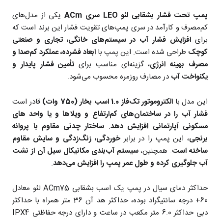
پمپ تحت فشار بشقابی لئو LEO سری ACm
یکی از مدل‌های
کم‌مصرف و کارآمد در سری پمپ‌های تقویت فشار این برند است که
برای
افزایش فشار آب در سیستم‌های خانگی، تجاری و صنعتی
کوچک
طراحی شده است. این پمپ با
ابعاد فشرده، عملکرد کم‌صدا و
مصرف بهینه انرژی
، گزینه‌ای مناسب برای
تأمین فشار پایدار و
یکنواخت آب
در مصارف روزمره محسوب می‌شود.
این مدل با
الکتروموتور تک‌فاز 1.0 اسب بخار (750 وات)
قادر است
فشار آب را در ساختمان‌های کم‌ارتفاع و ویلاها و یا واحد های
مسکونی آپارتمانی افزایش دهد
.
ساختار چدنی مقاوم با پروانه
برنجی
، این پمپ را در برابر
خوردگی، زنگ‌زدگی و سایش مقاوم
ساخته است
. همچنین،
سیستم آب‌بندی مکانیکال سیل آن از نشت
آب جلوگیری کرده و طول عمر پمپ را افزایش می‌دهد
.
حداکثر دمای سیال در پمپ یک اسب بشقابی ACm75 لئو معادل
60+ درجه سانتیگراد بوده، حداکثر هد آن 36 متر همراه با حداکثر
دبی حداکثر 6.0 متر مکعب در ساعت و دارای درجه حفاظتی IPX4