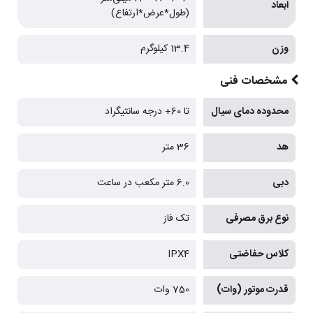
ابعاد
(طول*عرض*ارتفاع)
وزن
13.4 کیلوگرم
مشخصات فنی
محدوده دمای سیال
تا 60+ درجه سانتیگراد
هد
36 متر
دبی
6.0 متر مکعب در ساعت
نوع برق مصرفی
تک فاز
کلاس حفاضتی
IPX4
قدرت موتور (وات)
750 وات