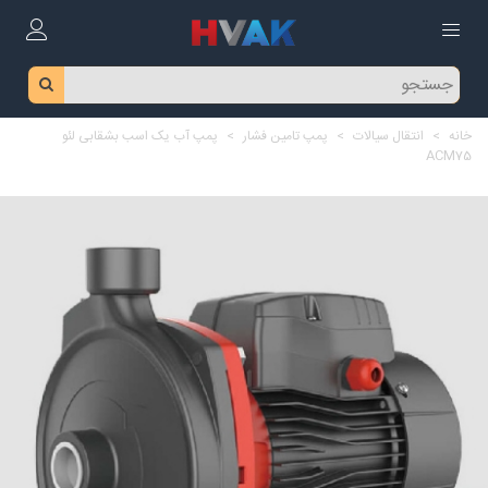
خانه
>
انتقال سیالات
>
پمپ تامین فشار
>
پمپ آب یک اسب بشقابی لئو
ACM75