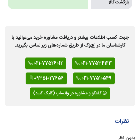
بازگشت کالا
جهت کسب اطلاعات بیشتر و دریافت مشاوره خرید می‌توانید با
کارشناسان ما در اِچ‌وَک از طریق شماره‌های زیر تماس بگیرید.
021-77526012
021-77534123
09351027656
021-77510549
گفتگو و مشاوره در واتساپ (کلیک کنید)
نظرات
بدون نظر