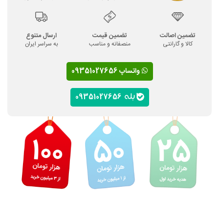
تضمین اصالت
تضمین قیمت
ارسال متنوع
کالا و گارانتی
منصفانه و مناسب
به سراسر ایران
واتساپ 09351027656
09351027656