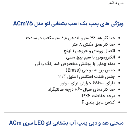
می باشد.
ویژگی های پمپ یک اسب بشقابی لئو مدل ACm75
حداکثر هد 36 متر و آبدهی 6.0 متر مکعب در ساعت
حداکثر عمق مکش 8 متر
اتصال ورودی و خروجی 1 اینچ
الکتروموتور با سیم پیچ مسی
بدنه چدنی با پوشش مخصوص ضد زنگ زدگی
جنس پروانه برنجی (Brass)
جنس شفت استنلس استیل 304
دارای محافظ حرارتی برای موتور
حداکثر دمای سیال 60+ درجه سانتیگراد
درجه حفاظت IPX4
کلاس عایق بندی F
منحنی هد و دبی پمپ آب بشقابی لئو LEO سری ACm