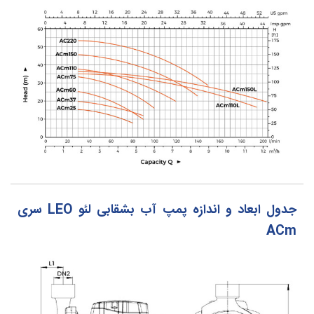
جدول ابعاد و اندازه پمپ آب بشقابی لئو LEO سری
ACm