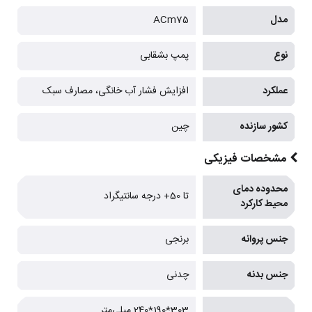
مدل
ACm75
نوع
پمپ بشقابی
عملکرد
افزایش فشار آب خانگی، مصارف سبک
کشور سازنده
چین
مشخصات فیزیکی
محدوده دمای
تا 50+ درجه سانتیگراد
محیط کارکرد
جنس پروانه
برنجی
جنس بدنه
چدنی
303*190*240 میلی‌متر