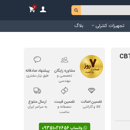
0
تجهیزات کنترلی
بلاگ
روانه الکتروژن CBT160
مشاوره رایگان
پیشنهاد صادقانه
تخصصی و
طبق نیاز مشتری
مهندسی
تضمین اصالت
تضمین قیمت
ارسال متنوع
کالا و گارانتی
منصفانه و
به سراسر ایران
مناسب
واتساپ 09351027656