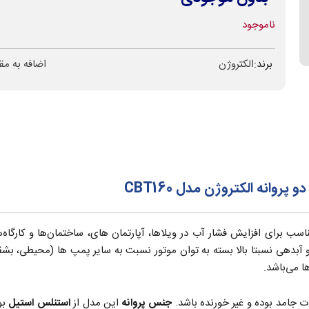
ناموجود
برند:
الکتروژن
اضافه به مق
انه الکتروژن مدل CBT160
فزایش فشار آب دو پروانه الکتروژن سری CB(T)، مناسب برای افزایش فشار آب در ویلاها، آپارتمان های، 
و آبدهی نسبتا بالا بسته به توان موتور نسبت به سایر پمپ ها (محیطی، بش
ا می‌باشد.
 جامد بوده و غیر خورنده باشد.
جنس پروانه
این مدل از
استنلس استیل
بو