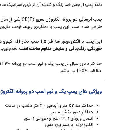
بدنه پمپ از چدن ضد زنگ و شفت آن از کربن/سرامیک ساخت
پمپ آبرسانی دو پروانه الکتروژن سری
CB(T) یکی از مدل‌های کم‌مصرف و کارآمد در سری پمپ‌های تقویت فشار این برند است که برای
طراحی شده است. این پمپ با عملکردی بهینه، قیمت مقرون 
این پمپ با
الکتروموتور سه فاز 1.5 اسب بخار (1.1 کیلووات)
خوردگی، زنگ‌زدگی و سایش مقاوم ساخته است
. همچنین،
حفاظتی IPX4 می باشد.
ویژگی های پمپ یک و نیم اسب دو پروانه الکتروژن مدل
حداکثر هد 52 متر و آبدهی 6.0 متر مکعب در ساعت
حداکثر عمق مکش 8 متر
اتصال ورودی 1 1/2 اینچ و خروجی 1 اینچ
الکتروموتور با سیم پیچ مسی