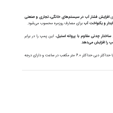
افزایش فشار آب در سیستم‌های خانگی، تجاری و صنعتی
ایدار و یکنواخت آب
برای مصارف روزمره محسوب می‌شود.
ساختار چدنی مقاوم با پروانه استیل
، این پمپ را در برابر
پ را افزایش می‌دهد
.
حداکثر دمای سیال در پمپ یک و نیم اسب دو پروانه CBT160 الکتروژن معادل 60+ درجه سانتیگراد بوده، حداکثر هد آن 52 متر همراه با حداکثر دبی حداکثر 6.0 متر مکعب در ساعت و دارای درجه