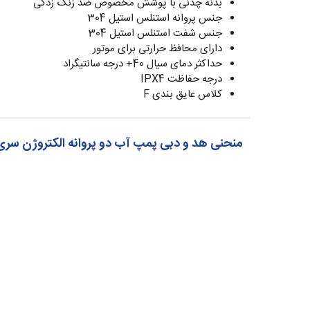
بدنه چدنی با پوشش مخصوص ضد زنگ زدگی
جنس پروانه استنلس استیل 304
جنس شفت استنلس استیل 304
دارای محافظ حرارتی برای موتور
حداکثر دمای سیال 40+ درجه سانتیگراد
درجه حفاظت IPX4
کلاس عایق بندی F
منحنی هد و دبی پمپ آب دو پروانه الکتروژن سری B