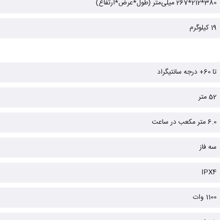
380*212*267 میلی‌متر (طول*عرض*ارتفاع)
19 کیلوگرم
تا 60+ درجه سانتیگراد
52 متر
6.0 متر مکعب در ساعت
سه فاز
IPX4
1100 وات