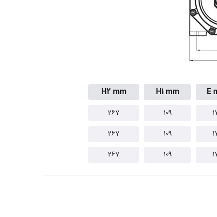
H2 mm
H1 mm
E 
267
109
1
267
109
1
267
109
1