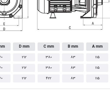
mm
D mm
C mm
B mm
A mm
70
212
380
83
115
70
212
380
83
115
70
212
422
83
115