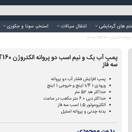
م های گرمایشی
انتقال سیالات
استخر، سونا و جکوزی
کتروژن CBT160 سه فاز
پمپ آب یک و نیم اسب دو پ
سه فاز
پمپ افزایش فشار آب دو پروانه
ورودی 1 1/4 اینچ و خروجی 1 اینچ
حداکثر هد 52 متر
حداکثر دبی 6.0 متر مکعب در ساعت
الکتروموتور 1.5 اسب سه فاز
بدنه چدنی و پروانه استیل
بدون موجودی