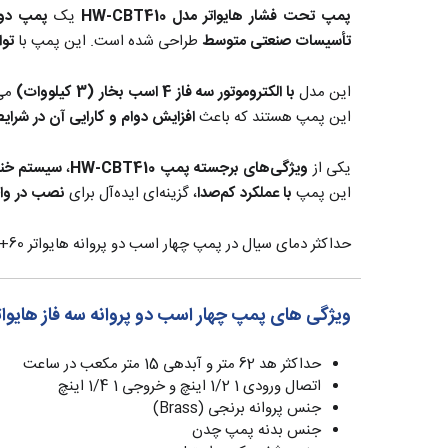
پمپ تحت فشار هایواتر مدل HW-CBT410
یک
پمپ
دو 
تأسیسات صنعتی متوسط
طراحی شده است. این پمپ با
توان 4 اسب بخا
این مدل
با الکتروموتور سه فاز 4 اسب بخار (3 کیلووات)
می‌
این پمپ هستند که باعث
افزایش دوام و کارایی آن در شرا
یکی از
ویژگی‌های برجسته پمپ HW-CBT410
،
سیستم خنک‌
این پمپ
با عملکرد کم‌صدا
، گزینه‌ای ایده‌آل برای
نصب در وا
حداکثر دمای سیال در پمپ چهار اسب دو پروانه هایواتر 60+ درجه سانتیگراد بوده، حداکثر هد آن 62 متر همراه با حداکثر دبی 15 متر مکعب در ساعت و دارای درجه حفاظتی IP44 می باشد.
ویژگی های پمپ چهار اسب دو پروانه سه فاز هایواتر مدل 10
حداکثر هد 62 متر و آبدهی 15 متر مکعب در ساعت
اتصال ورودی 1 1/2 اینچ و خروجی 1 1/4 اینچ
جنس پروانه برنجی (Brass)
جنس بدنه پمپ چدن