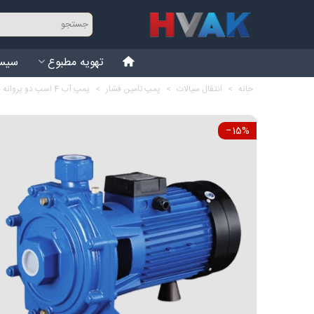
تهویه مطبوع
سیست
خانه
>
انتقال سیالات
>
پمپ تامین فشار
>
پمپ آب 4 اسب دو پروانه هایواتر HW-CBT410
‎−15%