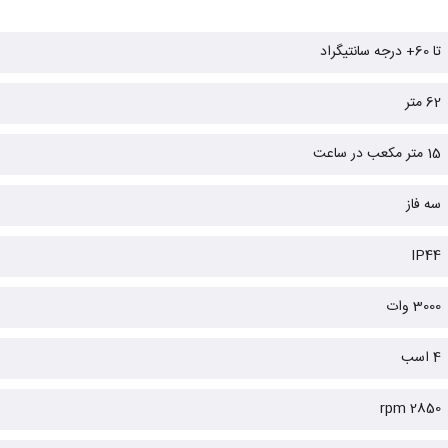
تا 60+ درجه سانتیگراد
62 متر
15 متر مکعب در ساعت
سه فاز
IP44
3000 وات
4 اسب
2850 rpm