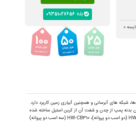
09351027656
ایسه
0
ها، شبکه های آبرسانی و همچنین آبیاری زمین کاربرد دارد.
ین بدنه پمپ از چدن و شفت آن از کربن استیل ساخته شده
است. پمپ های سری CB هایواتر شامل پنج مدل HW-CB100 (پمپ 1 اسب دو پروانه)، HW-CB160 پمپ 1.5 اسب دو پروانه)، HW-CB210 (دو اسب دو پروانه)، HW-CB310 (سه اسب دو پروانه)