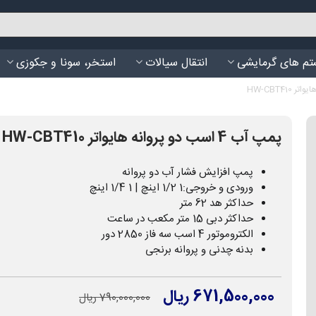
م های گرمایشی
انتقال سیالات
استخر، سونا و جکوزی
پمپ آب 4 اسب دو پروانه هایواتر HW-CBT410
پمپ افزایش فشار آب دو پروانه
ورودی و خروجی:1 1/2 اینچ | 1 1/4 اینچ
حداکثر هد 62 متر
حداکثر دبی 15 متر مکعب در ساعت
الکتروموتور 4 اسب سه فاز 2850 دور
بدنه چدنی و پروانه برنجی
671,500,000 ریال
790,000,000 ریال