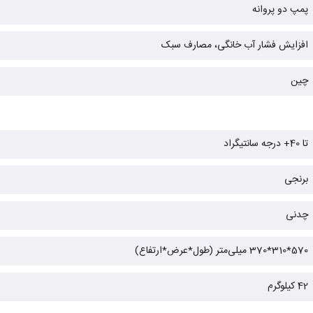
پمپ دو پروانه
افزایش فشار آب خانگی، مصارف سبک
چین
تا 40+ درجه سانتیگراد
برنجی
چدنی
570*310*370 میلی‌متر (طول*عرض*ارتفاع)
42 کیلوگرم