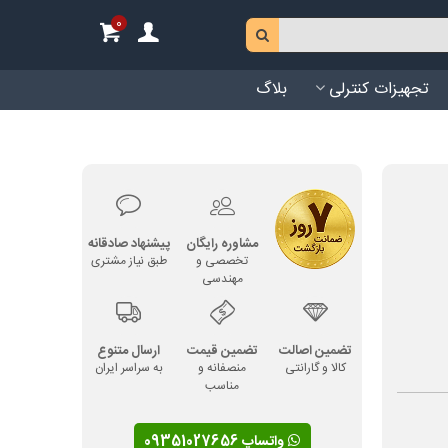
0
تجهیزات کنترلی
بلاگ
مشاوره رایگان
پیشنهاد صادقانه
تخصصی و
طبق نیاز مشتری
مهندسی
تضمین اصالت
تضمین قیمت
ارسال متنوع
کالا و گارانتی
منصفانه و
به سراسر ایران
مناسب
واتساپ 09351027656