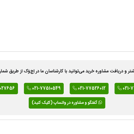
 دریافت مشاوره خرید می‌توانید با کارشناسان ما در اِچ‌وَک از طریق شمار
027656
021-77510549
021-77526012
021-
گفتگو و مشاوره در واتساپ (کلیک کنید)