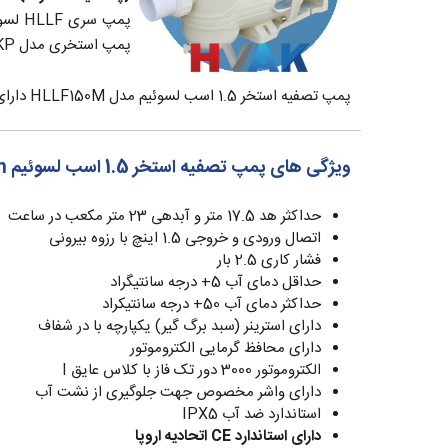
پمپ سری HLLF لسوئیم دارای ا
پمپ استخری مدل KP لسوئیم
پمپ تصفیه استخر 1.5 اسب لسوئیم مدل HLLF150M دارای کانکشن 1.5 اینچ (ورودی و خروجی) معادل 50 میلی‌متر می‌باشد.
ویژگی های پمپ تصفیه استخر 1.5 اسب لسوئیم Laswim مدل HLLF150M
حداکثر هد 17.5 متر و آبدهی 23 متر مکعب در ساعت
اتصال ورودی و خروجی 1.5 اینچ با رزوه بیرونی
فشار کاری 2.5 بار
حداقل دمای آب 5+ درجه سانتیگراد
حداکثر دمای آب 50+ درجه سانتیکراد
دارای استرینر (سبد برگ گیر) یکپارچه با در شفاف
دارای محافظ گرمایی الکتروموتور
الکتروموتور 3000 دور تک فاز با کلاس عایق I
دارای واشر مخصوص جهت جلوگیری از نشت آب
استاندارد ضد آب IPX5
دارای استاندارد CE اتحادیه اروپا