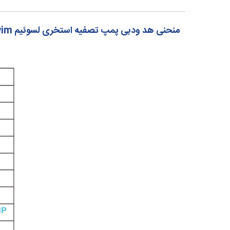
منحنی هد ودبی پمپ تصفیه استخری لسوئیم Laswim سری HLLF