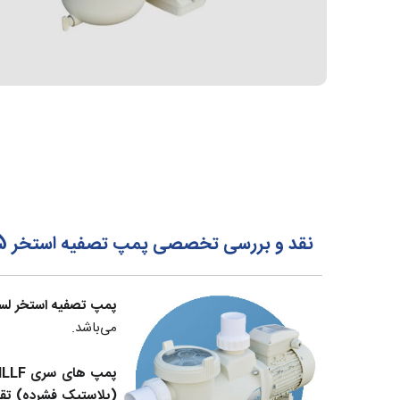
نقد و بررسی تخصصی پمپ تصفیه استخر 1.5 اسب لسوئیم Laswim مدل HLLF150M
پمپ تصفیه استخر لسوئیم 
می‌باشد.
پمپ های سری HLLF دارای الکترو موتور با کارایی بالا بوده و بدلیل داشتن شفت استیل، سیل مکانیکی از جنس کربن+رزین-سرامیک،
(پلاستیک فشرده) تقو