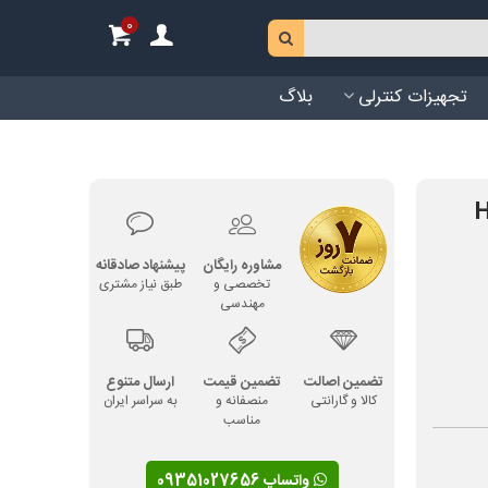
0
تجهیزات کنترلی
بلاگ
مشاوره رایگان
پیشنهاد صادقانه
تخصصی و
طبق نیاز مشتری
مهندسی
تضمین اصالت
تضمین قیمت
ارسال متنوع
کالا و گارانتی
منصفانه و
به سراسر ایران
مناسب
واتساپ 09351027656