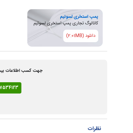
پمپ استخری لسوئیم
کاتالوگ تجاری پمپ استخری لسوئیم
دانلود (2.01MB)
جهت کسب اطلاعات بیشتر و
77534123
نظرات