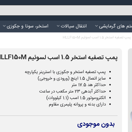
م های گرمایشی
انتقال سیالات
استخر، سونا و جکوزی
پمپ تصفیه استخر 1.5 اسب لسوئیم HLLF150M
پمپ تصفیه استخر 1.5 اسب لسوئیم HLLF150M
پمپ تصفیه استخر و جکوزی با استرینر یکپارچه
سایز اتصال 1.5 اینچ (ورودی و خروجی)
حداکثر هد 17.5 متر
حداکثر آبدهی 23 متر مکعب در ساعت
الکتروموتور 1.5 اسب (1.1 کیلووات)
دارای بدنه و پروانه پلیمری مقاوم
بدون موجودی