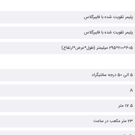
پلیمر تقویت شده با فایبرگلاس
پلیمر تقویت شده با فایبرگلاس
605*200*295 میلیمتر (طول*عرض*ارتفاع)
5 الی 50 درجه سانتیگراد
A
17.5 متر
23 متر مکعب در ساعت