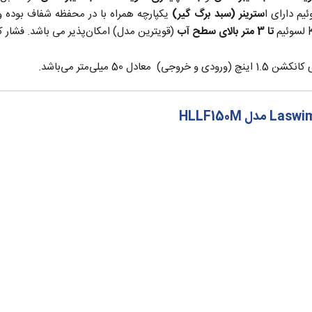
سترینر (سبد برگ گیر)
یکپارچه همراه با در محفظه شفاف بوده 
تا 3 متر بالای سطح آب
(قویترین مدل) امکان‌پذیر می باشد. فشار کاری این مدل 36Psi مع