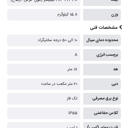
وزن
15.8 کیلوگرم
مشخصات فنی
محدوده دمای سیال
10 الی 50 درجه سانتیگراد
برچسب انرژی
A
هد
18 متر
دبی
20 متر مکعب در ساعت
نوع برق مصرفی
تک فاز
کلاس حفاضتی
IP55
قدرت موتور (اسب)
1 اسب