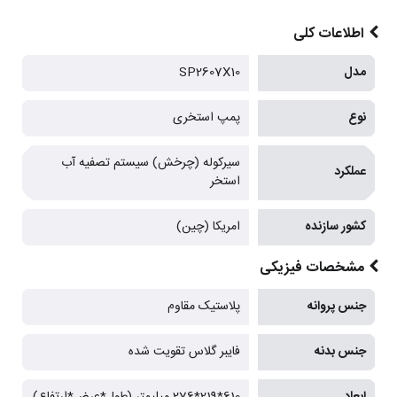
اطلاعات کلی
مدل
SP2607X10
نوع
پمپ استخری
سیرکوله (چرخش) سیستم تصفیه آب
عملکرد
استخر
کشور سازنده
امریکا (چین)
مشخصات فیزیکی
جنس پروانه
پلاستیک مقاوم
جنس بدنه
فایبر گلاس تقویت شده
ابعاد
610*219*276 میلیمتر (طول*عرض*ارتفاع)