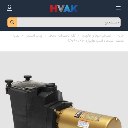
خانه
>
استخر، سونا و جکوزی
>
کلیه تجهیزات استخر
>
پمپ استخر
>
پمپ
تصفیه استخر 1 اسب هایوارد SP2607X10