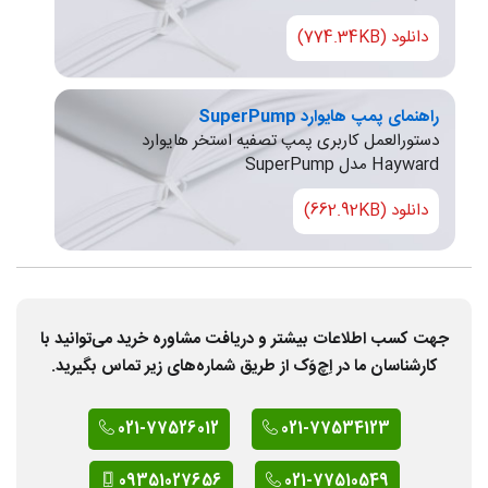
دانلود (774.34KB)
راهنمای پمپ هایوارد SuperPump
دستورالعمل کاربری پمپ تصفیه استخر هایوارد
Hayward مدل SuperPump
دانلود (662.92KB)
جهت کسب اطلاعات بیشتر و دریافت مشاوره خرید می‌توانید با
کارشناسان ما در اِچ‌وَک از طریق شماره‌های زیر تماس بگیرید.
021-77526012
021-77534123
09351027656
021-77510549