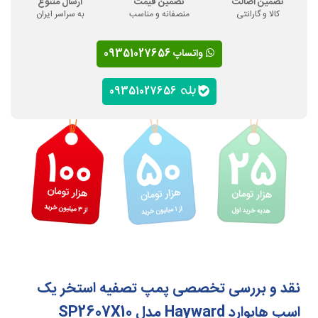
تضمین اصالت
تضمین قیمت
ارسال متنوع
کالا و گارانتی
منصفانه و مناسب
به سراسر ایران
واتساپ 09351027656
09351027656
نقد و بررسی تخصصی پمپ تصفیه استخر یک
اسب هایوارد Hayward مدل SP2607X10