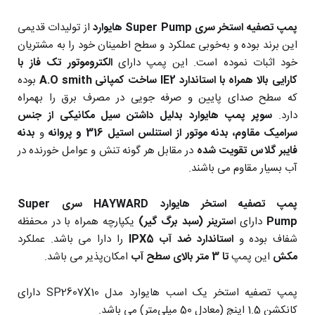
پمپ تصفیه استخر سری Super Pump هایوارد
از تولیدات قدیمی
این برند بوده و به‌خوبی عملکرد و سطح اطمینان خود را به مشتریان
خود اثبات نموده است.
این پمپ دارای
الکتروموتور تک فاز با
کارایی بالا همراه با استاندارد IE2 ساخت کمپانی A.O smith
بوده
که سطح صدای پایین و صرفه جویی در مصرف برق را بهمراه
دارد.
سوپر پمپ هایوارد بدلیل داشتن سیل مکانیکی از جنس
سرامیک مقاوم، بدنه موتور از استنلس استیل 316 و
پروانه
و
بدنه
فایبر گلاس تقویت شده
در مقابل هر گونه تنش و عوامل خورنده در
آب بسیار مقاوم می باشند.
پمپ تصفیه استخر هایوارد HAYWARD سری Super
Pump
دارای ا
سترینر (سبد برگ گیر)
یکپارچه همراه با در محفظه
شفاف بوده و
استاندارد ضد آب IPX5
را دارا می باشد. عملکرد
مکش
این پمپ
تا 3 متر بالای سطح آب
امکان‌پذیر می باشد.
پمپ تصفیه استخر یک اسب هایوارد مدل SP2607X10 دارای
کانکشن 1.5 اینچ (معادل 50 میلی‌متر) می باشد.