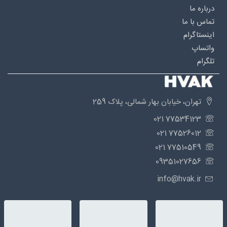
درباره‌ ما
تماس با ما
اینستاگرام
واتساپ
تلگرام
تهران، خیابان بهار شمالی، پلاک 259
77534123 021
77526012 021
77510549 021
09351027656
info@hvak.ir