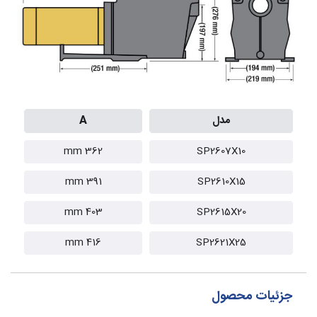
مدل
A
362 mm
SP2607X10
391 mm
SP2610X15
403 mm
SP2615X20
416 mm
SP2621X25
جزئیات محصول