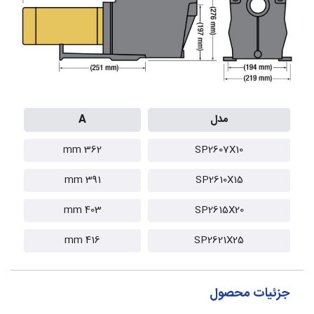
مدل
A
362 mm
SP2607X10
391 mm
SP2610X15
403 mm
SP2615X20
416 mm
SP2621X25
جزئیات محصول