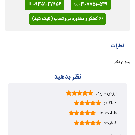
09351027656
021-77510549
گفتگو و مشاوره در واتساپ (کلیک کنید)
نظرات
بدون نظر
نظر بدهید
ارزش خرید:
عملکرد:
قابلیت ها:
کیفیت: