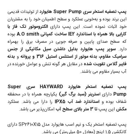
پمپ تصفیه استخر سری Super Pump هایوارد
از تولیدات قدیمی
این برند بوده و به‌خوبی عملکرد و سطح اطمینان خود را به مشتریان
خود اثبات نموده است.
این پمپ دارای
الکتروموتور تک فاز با
کارایی بالا همراه با استاندارد IE2 ساخت کمپانی A.O smith
بوده
که سطح صدای پایین و صرفه جویی در مصرف برق را بهمراه
دارد.
سوپر پمپ هایوارد بدلیل داشتن سیل مکانیکی از جنس
سرامیک مقاوم، بدنه موتور از استنلس استیل 316 و
پروانه
و
بدنه
فایبر گلاس تقویت شده
در مقابل هر گونه تنش و عوامل خورنده در
آب بسیار مقاوم می باشند.
پمپ تصفیه استخر هایوارد HAYWARD سری Super
Pump
دارای ا
سترینر (سبد برگ گیر)
یکپارچه همراه با در محفظه
شفاف بوده و
استاندارد ضد آب IPX5
را دارا می باشد. عملکرد
مکش
این پمپ
تا 3 متر بالای سطح آب
امکان‌پذیر می باشد.
پمپ تصفیه استخر یک و نیم اسب هایوارد مدل SP2610X15 دارای
کانکشن 1.5 اینچ (معادل 50 میلی‌متر) می باشد.