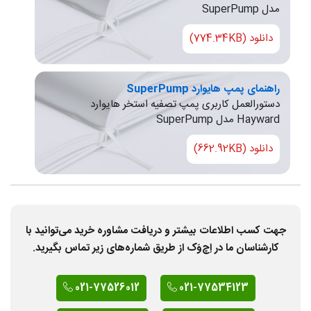
مدل SuperPump
دانلود (774.34KB)
راهنمای پمپ هایوارد SuperPump
دستورالعمل کاربری پمپ تصفیه استخر هایوارد
Hayward مدل SuperPump
دانلود (662.92KB)
جهت کسب اطلاعات بیشتر و دریافت مشاوره خرید می‌توانید با
کارشناسان ما در اِچ‌وَک از طریق شماره‌های زیر تماس بگیرید.
021-77526012
021-77534123