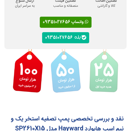
تضمین اصالت
تضمین قیمت
ارسال متنوع
کالا و گارانتی
منصفانه و مناسب
به سراسر ایران
واتساپ 09351027656
09351027656
نقد و بررسی تخصصی پمپ تصفیه استخر یک و
نیم اسب هایوارد Hayward مدل SP2610X15