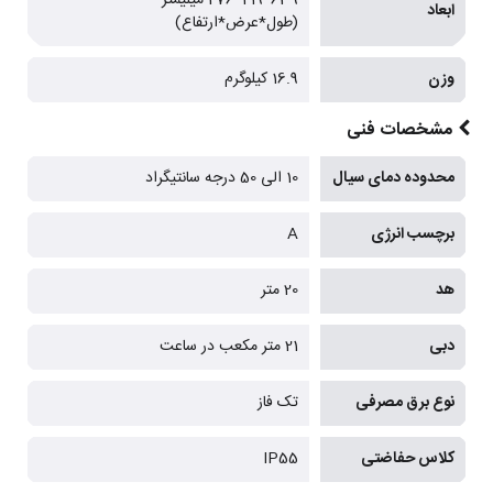
ابعاد
(طول*عرض*ارتفاع)
وزن
16.9 کیلوگرم
مشخصات فنی
محدوده دمای سیال
10 الی 50 درجه سانتیگراد
برچسب انرژی
A
هد
20 متر
دبی
21 متر مکعب در ساعت
نوع برق مصرفی
تک فاز
کلاس حفاضتی
IP55