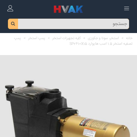
خانه
>
استخر، سونا و جکوزی
>
کلیه تجهیزات استخر
>
پمپ استخر
>
پمپ
تصفیه استخر 1.5 اسب هایوارد SP2610X15