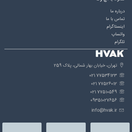
درباره‌ ما
تماس با ما
اینستاگرام
واتساپ
تلگرام
تهران، خیابان بهار شمالی، پلاک 259
77534123 021
77526012 021
77510549 021
09351027656
info@hvak.ir