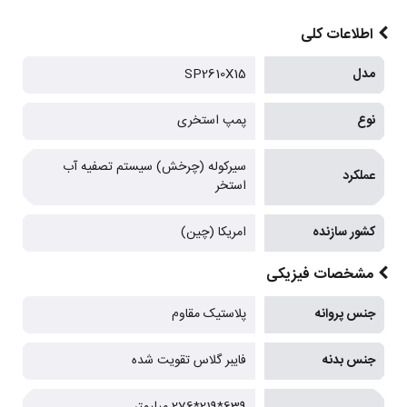
اطلاعات کلی
مدل
SP2610X15
نوع
پمپ استخری
سیرکوله (چرخش) سیستم تصفیه آب
عملکرد
استخر
کشور سازنده
امریکا (چین)
مشخصات فیزیکی
جنس پروانه
پلاستیک مقاوم
جنس بدنه
فایبر گلاس تقویت شده
639*219*276 میلیمتر