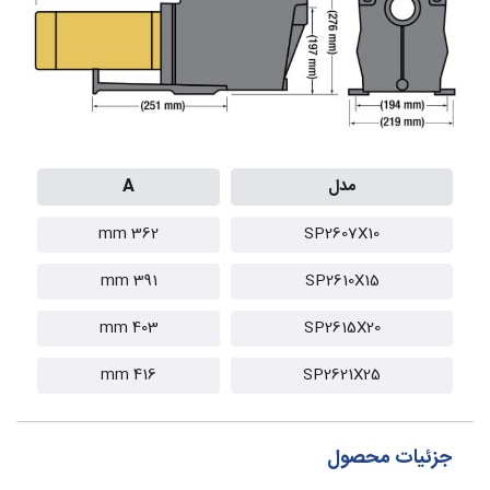
مدل
A
362 mm
SP2607X10
391 mm
SP2610X15
403 mm
SP2615X20
416 mm
SP2621X25
جزئیات محصول