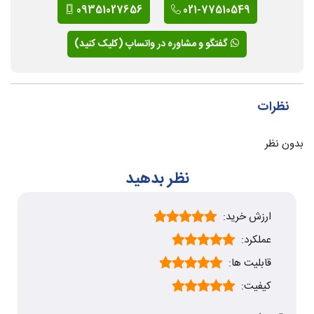
09351027656
021-77510549
گفتگو و مشاوره در واتساپ (کلیک کنید)
نظرات
بدون نظر
نظر بدهید
ارزش خرید:
عملکرد:
قابلیت ها:
کیفیت: