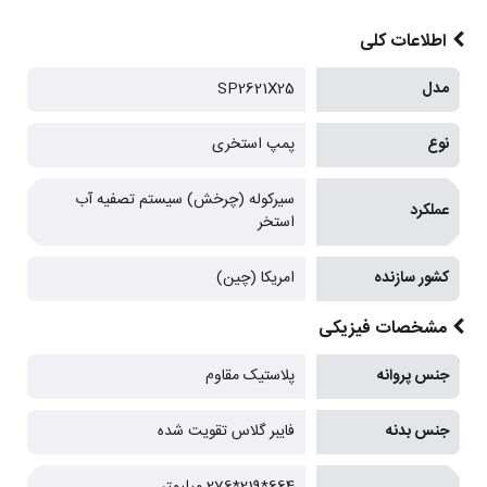
اطلاعات کلی
مدل
SP2621X25
نوع
پمپ استخری
سیرکوله (چرخش) سیستم تصفیه آب
عملکرد
استخر
کشور سازنده
امریکا (چین)
مشخصات فیزیکی
جنس پروانه
پلاستیک مقاوم
جنس بدنه
فایبر گلاس تقویت شده
664*219*276 میلیمتر