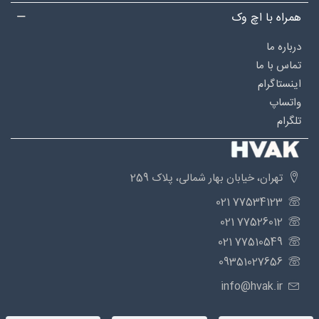
همراه با اچ وک
درباره‌ ما
تماس با ما
اینستاگرام
واتساپ
تلگرام
تهران، خیابان بهار شمالی، پلاک 259
77534123 021
77526012 021
77510549 021
09351027656
info@hvak.ir