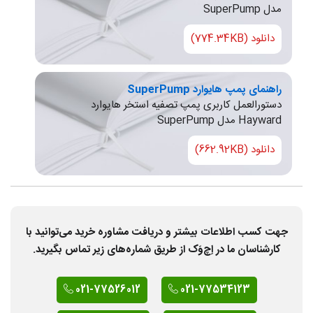
مدل SuperPump
دانلود (774.34KB)
راهنمای پمپ هایوارد SuperPump
دستورالعمل کاربری پمپ تصفیه استخر هایوارد
Hayward مدل SuperPump
دانلود (662.92KB)
جهت کسب اطلاعات بیشتر و دریافت مشاوره خرید می‌توانید با
کارشناسان ما در اِچ‌وَک از طریق شماره‌های زیر تماس بگیرید.
021-77526012
021-77534123