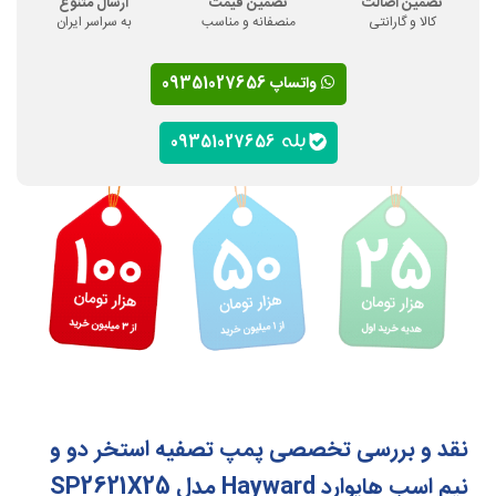
تضمین اصالت
تضمین قیمت
ارسال متنوع
کالا و گارانتی
منصفانه و مناسب
به سراسر ایران
واتساپ 09351027656
09351027656
نقد و بررسی تخصصی پمپ تصفیه استخر دو و
نیم اسب هایوارد Hayward مدل SP2621X25