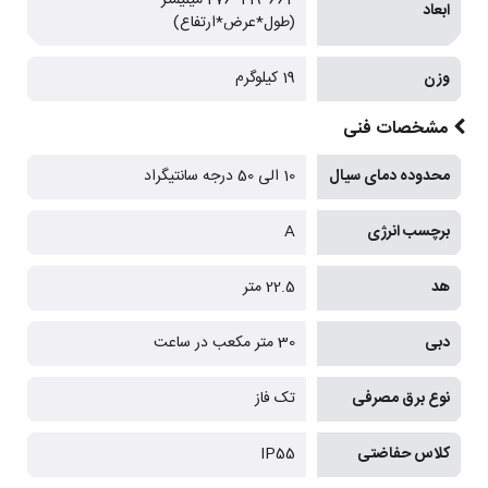
ابعاد
(طول*عرض*ارتفاع)
وزن
19 کیلوگرم
مشخصات فنی
محدوده دمای سیال
10 الی 50 درجه سانتیگراد
برچسب انرژی
A
هد
22.5 متر
دبی
30 متر مکعب در ساعت
نوع برق مصرفی
تک فاز
کلاس حفاضتی
IP55