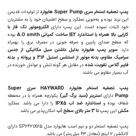
پمپ تصفیه استخر سری Super Pump هایوارد
از تولیدات قدیمی
این برند بوده و به‌خوبی عملکرد و سطح اطمینان خود را به مشتریان
خود اثبات نموده است.
این پمپ دارای
الکتروموتور تک فاز با
کارایی بالا همراه با استاندارد IE2 ساخت کمپانی A.O smith
بوده
که سطح صدای پایین و صرفه جویی در مصرف برق را بهمراه
دارد.
سوپر پمپ هایوارد بدلیل داشتن سیل مکانیکی از جنس
سرامیک مقاوم، بدنه موتور از استنلس استیل 316 و
پروانه
و
بدنه
فایبر گلاس تقویت شده
در مقابل هر گونه تنش و عوامل خورنده در
آب بسیار مقاوم می باشند.
پمپ تصفیه استخر هایوارد HAYWARD سری Super
Pump
دارای ا
سترینر (سبد برگ گیر)
یکپارچه همراه با در محفظه
شفاف بوده و
استاندارد ضد آب IPX5
را دارا می باشد. عملکرد
مکش
این پمپ
تا 3 متر بالای سطح آب
امکان‌پذیر می باشد.
پمپ تصفیه استخر دو و نیم اسب هایوارد مدل SP2621X25 دارای
کانکشن 2 اینچ (معادل 63 میلی‌متر) می باشد.