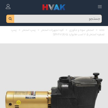
خانه
>
استخر، سونا و جکوزی
>
کلیه تجهیزات استخر
>
پمپ استخر
>
پمپ
تصفیه استخر 2.5 اسب هایوارد SP2621X25