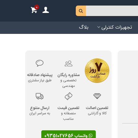
0
تجهیزات کنترلی
بلاگ
مشاوره رایگان
پیشنهاد صادقانه
تخصصی و
طبق نیاز مشتری
مهندسی
تضمین اصالت
تضمین قیمت
ارسال متنوع
کالا و گارانتی
منصفانه و
به سراسر ایران
مناسب
واتساپ 09351027656