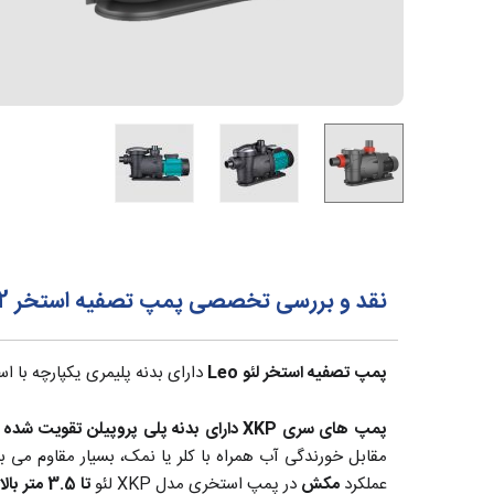
نقد و بررسی تخصصی پمپ تصفیه استخر 2 اسب لئو Leo مدل XKP1604
پمپ تصفیه استخر لئو Leo
دارای بدنه پلیمری یکپارچه با ا
پمپ های سری XKP دارای بدنه پلی پروپیلن تقویت شده مقاوم، شفت استیل 304، سیل مکانیکی از جنس کربن-سرامیک و
مقابل خورندگی آب همراه با کلر یا نمک، بسیار مقاوم می باشند. سری LP
عملکرد
مکش
در پمپ استخری مدل XKP لئو
تا 3.5 متر بالای سطح آب