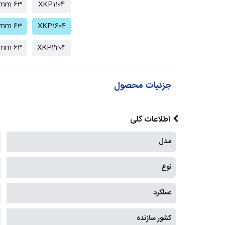
63 mm
XKP1104
63 mm
XKP1604
63 mm
XKP2204
جزئیات محصول
اطلاعات کلی
مدل
نوع
عملکرد
کشور سازنده