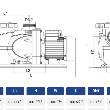
L1
H
W
L
DN2
mm
274 mm
278 mm
190 mm
553 mm
63 mm