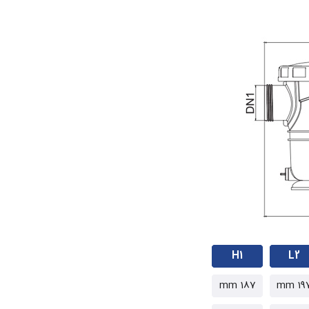
H1
L2
187 mm
197 