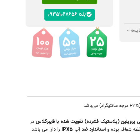
09351027656
ایسه
0
.
لی پروپلین (پلاستیک فشرده) تقویت شده با فایبرگلاس
در
فظه شفاف بوده و
استاندارد ضد آب IPX5
را دارا می باشد.