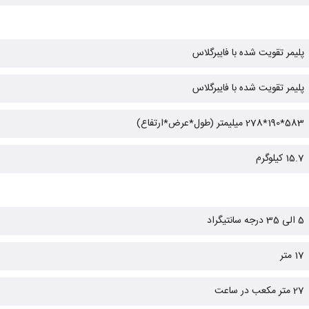
پلیمر تقویت شده با فایبرگلاس
پلیمر تقویت شده با فایبرگلاس
583*190*278 میلیمتر (طول*عرض*ارتفاع)
15.7 کیلوگرم
5 الی 35 درجه سانتیگراد
17 متر
27 متر مکعب در ساعت