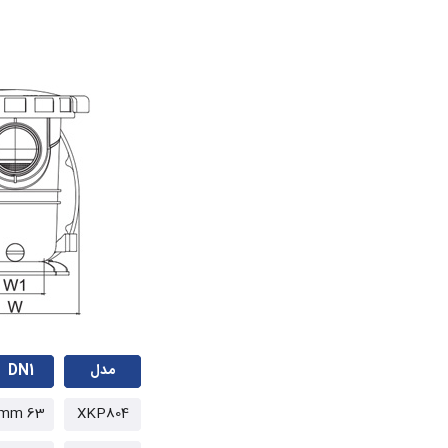
مدل
DN1
63 mm
XKP804