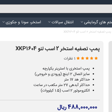
م های گرمایشی
انتقال سیالات
استخر، سونا و جکوزی
پمپ تصفیه استخر 2 اسب لئو XKP1604
پمپ تصفیه استخر 2 اسب لئو XKP1604
1 نظرات
پمپ استخری با استرینر یکپارچه
سایز اتصال 2 اینچ (ورودی و خروجی)
حداکثر هد 17 متر
حداکثر آبدهی 27 متر مکعب در ساعت
الکتروموتور 2 اسب (1.5 کیلووات)
488,000,000 ریال