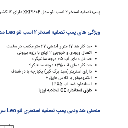
پمپ تصفیه استخر 2 اسب لئو مدل XKP1604 دارای کانکشن 2 اینچ (ورودی و خروجی) معادل 63 میلی‌متر می‌باشد.
ویژگی های پمپ تصفیه استخر 2 اسب لئو Leo مدل XKP1604
حداکثر هد 17 متر و آبدهی 27 متر مکعب در ساعت
اتصال ورودی و خروجی 2 اینچ با رزوه بیرونی
حداقل دمای آب 5+ درجه سانتیگراد
حداکثر دمای آب 35+ درجه سانتیکراد
دارای استرینر (سبد برگ گیر) یکپارچه با در شفاف
الکتروموتور با کلاس عایق F
استاندارد ضد آب IPX5
دارای استاندارد CE اتحادیه اروپا
منحنی هد ودبی پمپ تصفیه استخری لئو Leo سری XKP