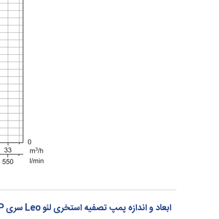
ابعاد و اندازه پمپ تصفیه استخری لئو Leo سری XKP