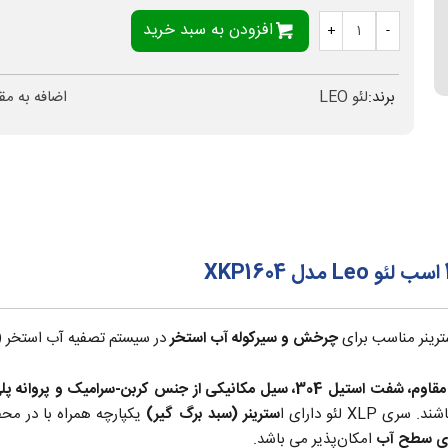
افزودن به سبد خرید
+
-
برند:
لئو LEO
اضافه به مق
سترینر مناسب برای
چرخش و سیرکوله آب استخر
در سیستم تصفیه آب استخر (35+ درجه سانتیگراد) می‌باشد
پروانه پ
X لئو دارای ا
سترینر (سبد برگ گیر)
یکپارچه همراه با در مح
امکان‌پذیر می باشد.