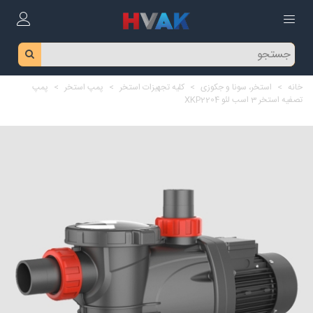
خانه
>
استخر، سونا و جکوزی
>
کلیه تجهیزات استخر
>
پمپ استخر
>
پمپ
تصفیه استخر 3 اسب لئو XKP2204