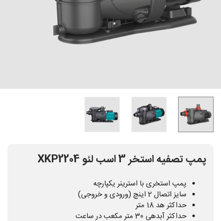
پمپ تصفیه استخر 3 اسب لئو XKP2204
پمپ استخری با استرینر یکپارچه
سایز اتصال 2 اینچ (ورودی و خروجی)
حداکثر هد 18 متر
حداکثر آبدهی 30 متر مکعب در ساعت