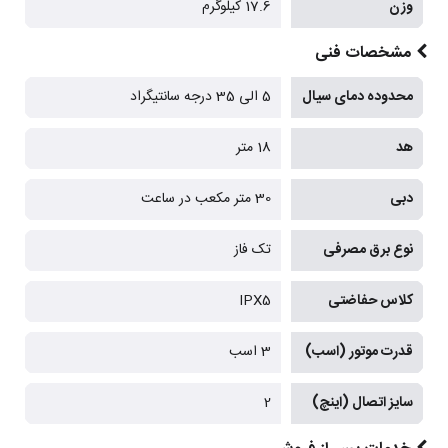
وزن
17.6 کیلوگرم
مشخصات فنی
محدوده دمای سیال
5 الی 35 درجه سانتیگراد
هد
18 متر
دبی
30 متر مکعب در ساعت
نوع برق مصرفی
تک فاز
کلاس حفاضتی
IPX5
قدرت موتور (اسب)
3 اسب
سایز اتصال (اینچ)
2