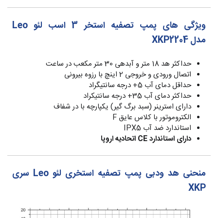
ویژگی های پمپ تصفیه استخر 3 اسب لئو Leo
مدل XKP2204
حداکثر هد 18 متر و آبدهی 30 متر مکعب در ساعت
اتصال ورودی و خروجی 2 اینچ با رزوه بیرونی
حداقل دمای آب 5+ درجه سانتیگراد
حداکثر دمای آب 35+ درجه سانتیکراد
دارای استرینر (سبد برگ گیر) یکپارچه با در شفاف
الکتروموتور با کلاس عایق F
استاندارد ضد آب IPX5
دارای استاندارد CE اتحادیه اروپا
منحنی هد ودبی پمپ تصفیه استخری لئو Leo سری
XKP