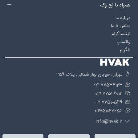
همراه با اچ وک
درباره‌ ما
تماس با ما
اینستاگرام
واتساپ
تلگرام
تهران، خیابان بهار شمالی، پلاک 259
77534123 021
77526012 021
77510549 021
09351027656
info@hvak.ir