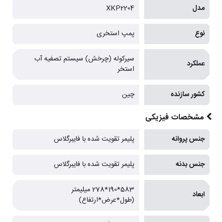
مدل
XKP2204
نوع
پمپ استخری
سیرکوله (چرخش) سیستم تصفیه آب
عملکرد
استخر
کشور سازنده
چین
مشخصات فیزیکی
جنس پروانه
پلیمر تقویت شده با فایبرگلاس
جنس بدنه
پلیمر تقویت شده با فایبرگلاس
583*190*278 میلیمتر
ابعاد
(طول*عرض*ارتفاع)