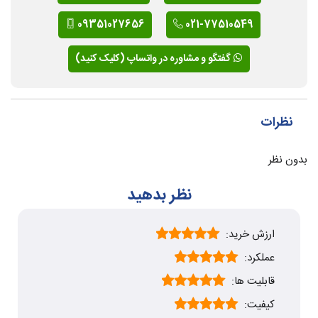
09351027656
021-77510549
گفتگو و مشاوره در واتساپ (کلیک کنید)
نظرات
بدون نظر
نظر بدهید
ارزش خرید:
عملکرد:
قابلیت ها:
کیفیت: