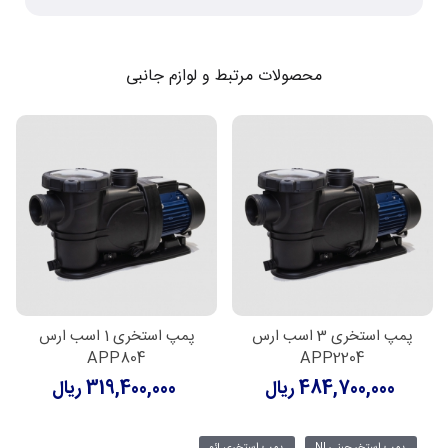
محصولات مرتبط و لوازم جانبی
پمپ استخری 3 اسب ارس
پمپ استخری 1 اسب ارس
APP804
APP2204
484,700,000 ریال
319,400,000 ریال