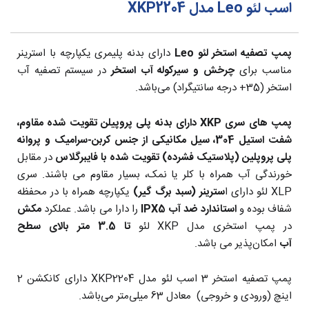
اسب لئو Leo مدل XKP2204
پمپ تصفیه استخر لئو Leo
دارای بدنه پلیمری یکپارچه با استرینر
مناسب برای
چرخش و سیرکوله آب استخر
در سیستم تصفیه آب
استخر (35+ درجه سانتیگراد) می‌باشد.
پمپ های سری XKP دارای بدنه پلی پروپیلن تقویت شده مقاوم،
شفت استیل 304، سیل مکانیکی از جنس کربن-سرامیک و
پروانه
پلی پروپلین (پلاستیک فشرده) تقویت شده با فایبرگلاس
در مقابل
خورندگی آب همراه با کلر یا نمک، بسیار مقاوم می باشند. سری
XLP لئو دارای ا
سترینر (سبد برگ گیر)
یکپارچه همراه با در محفظه
شفاف بوده و
استاندارد ضد آب IPX5
را دارا می باشد. عملکرد
مکش
در پمپ استخری مدل XKP لئو
تا 3.5 متر بالای سطح
آب
امکان‌پذیر می باشد.
پمپ تصفیه استخر 3 اسب لئو مدل XKP2204 دارای کانکشن 2
اینچ (ورودی و خروجی) معادل 63 میلی‌متر می‌باشد.