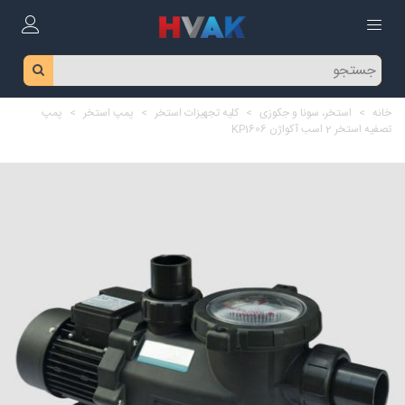
خانه
>
استخر، سونا و جکوزی
>
کلیه تجهیزات استخر
>
پمپ استخر
>
پمپ
تصفیه استخر 2 اسب آکواژن KP1606