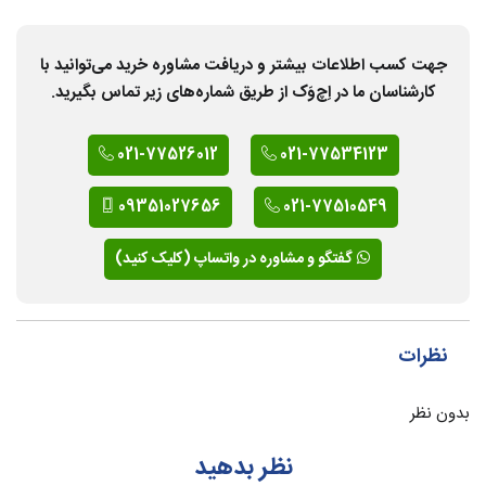
جهت کسب اطلاعات بیشتر و دریافت مشاوره خرید می‌توانید با
کارشناسان ما در اِچ‌وَک از طریق شماره‌های زیر تماس بگیرید.
021-77526012
021-77534123
09351027656
021-77510549
گفتگو و مشاوره در واتساپ (کلیک کنید)
نظرات
بدون نظر
نظر بدهید