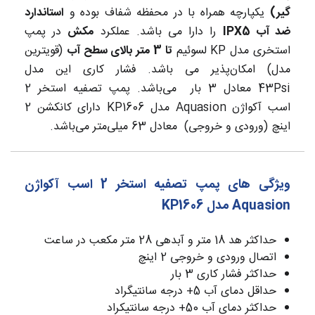
گیر)
یکپارچه همراه با در محفظه شفاف بوده و
استاندارد
ضد آب IPX5
را دارا می باشد. عملکرد
مکش
در پمپ
استخری مدل KP لسوئیم
تا 3 متر بالای سطح آب
(قویترین
مدل) امکان‌پذیر می باشد. فشار کاری این مدل
43Psi معادل 3 بار می‌باشد. پمپ تصفیه استخر 2
اسب آکواژن Aquasion مدل KP1606 دارای کانکشن 2
اینچ (ورودی و خروجی) معادل 63 میلی‌متر می‌باشد.
ویژگی های پمپ تصفیه استخر 2 اسب آکواژن
Aquasion مدل KP1606
حداکثر هد 18 متر و آبدهی 28 متر مکعب در ساعت
اتصال ورودی و خروجی 2 اینچ
حداکثر فشار کاری 3 بار
حداقل دمای آب 5+ درجه سانتیگراد
حداکثر دمای آب 50+ درجه سانتیکراد