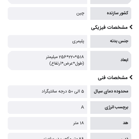
کشور سازنده
چین
مشخصات فیزیکی
جنس بدنه
پلیمری
518*220*256 میلیمتر
ابعاد
(طول*عرض*ارتفاع)
مشخصات فنی
محدوده دمای سیال
5 الی 50 درجه سانتیگراد
برچسب انرژی
A
هد
18 متر
دبی
28 متر مکعب در ساعت