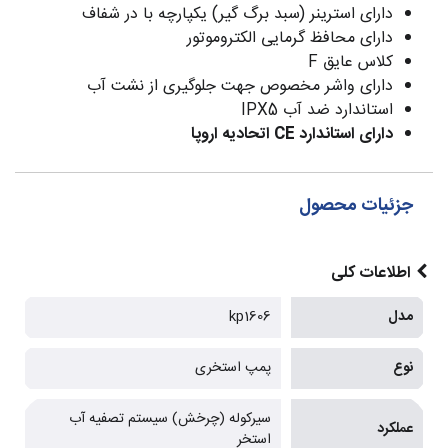
دارای استرینر (سبد برگ گیر) یکپارچه با در شفاف
دارای محافظ گرمایی الکتروموتور
کلاس عایق F
دارای واشر مخصوص جهت جلوگیری از نشت آب
استاندارد ضد آب IPX5
دارای استاندارد CE اتحادیه اروپا
جزئیات محصول
اطلاعات کلی
مدل
kp1606
نوع
پمپ استخری
سیرکوله (چرخش) سیستم تصفیه آب
عملکرد
استخر