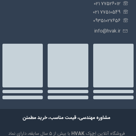
77526012 021
77510549 021
09351027656
info@hvak.ir
مشاوره مهندسی، قیمت مناسب، خرید مطمئن
فروشگاه آنلاین اِچ‌وَک
HVAK
با بیش از 5 سال سابقه، دارای نماد