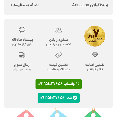
برند:
آکواژن Aquasion
اضافه به مقایسه
0
مشاوره رایگان
پیشنهاد صادقانه
تخصصی و مهندسی
طبق نیاز مشتری
تضمین اصالت
تضمین قیمت
ارسال متنوع
کالا و گارانتی
منصفانه و مناسب
به سراسر ایران
واتساپ 09351027656
09351027656