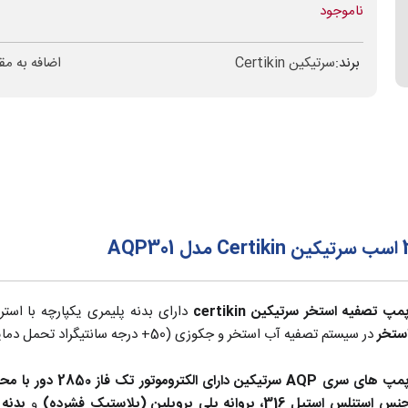
ناموجود
برند:
سرتیکین Certikin
اضافه به مق
مپ تصفیه استخر سرتیکین certikin
دارای بدنه پلیمری یکپارچه با است
ستخر
در سیستم تصفیه آب استخر و جکوزی (50+ درجه سانتیگراد تحمل دمایی) می‌باشد.
پمپ های سری AQP سر
نس استنلس استیل 316،
پروانه پلی پروپلین (پلاستیک فشرده)
و
بدنه 