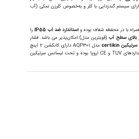
رای سیستم گندزدایی با کلر و به‌خصوص کلرزن نمکی (آب
مراه با در محفظه شفاف بوده و
استاندارد ضد آب IP55
را
(قویترین مدل) امکان‌پذیر می باشد. فشار
سرتیکین certikin
مدل AQP301 دارای کانکشن 2 اینچ
(ورودی و خروجی) معادل 63 میلی‌متر می‌باشد. این محصول دارای استانداردهای TUV و CE اروپا بوده و تحت لیسانس سرتیکین