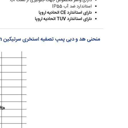
دارای واشر مخصوص جهت جلوگیری از نشت آب
استاندارد ضد آب IP55
دارای استاندارد CE اتحادیه اروپا
دارای استاندارد TUV اتحادیه اروپا
منحنی هد و دبی پمپ تصفیه استخری سرتیکین Certikin سری آکوا اسپید AquaSpeed