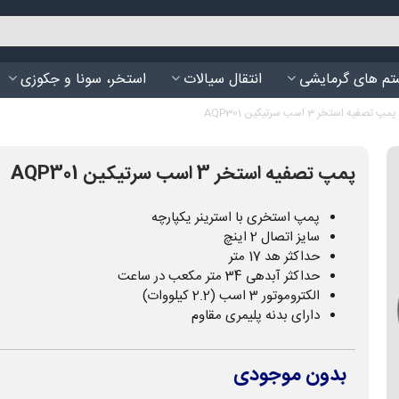
م های گرمایشی
انتقال سیالات
استخر، سونا و جکوزی
پمپ تصفیه استخر 3 اسب سرتیکین AQP301
پمپ تصفیه استخر 3 اسب سرتیکین AQP301
پمپ استخری با استرینر یکپارچه
سایز اتصال 2 اینچ
حداکثر هد 17 متر
حداکثر آبدهی 34 متر مکعب در ساعت
الکتروموتور 3 اسب (2.2 کیلووات)
دارای بدنه پلیمری مقاوم
بدون موجودی