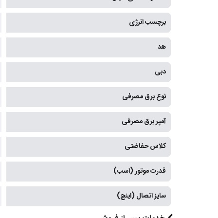
برچسب انرژی
هد
دبی
نوع برق مصرفی
آمپر برق مصرفی
کلاس حفاضتی
قدرت موتور (اسب)
سایز اتصال (اینچ)