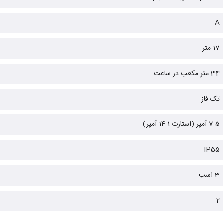
A
17 متر
34 متر مکعب در ساعت
تک فاز
7.5 آمپر (استارت 14.1 آمپر)
IP55
3 اسب
2