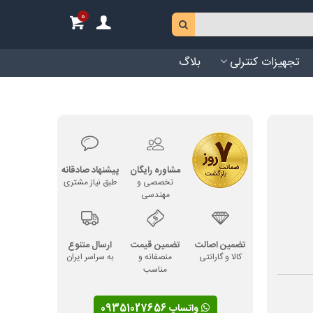
0
تجهیزات کنترلی
بلاگ
مشاوره رایگان
پیشنهاد صادقانه
تخصصی و
طبق نیاز مشتری
مهندسی
تضمین اصالت
تضمین قیمت
ارسال متنوع
کالا و گارانتی
منصفانه و
به سراسر ایران
مناسب
واتساپ 09351027656