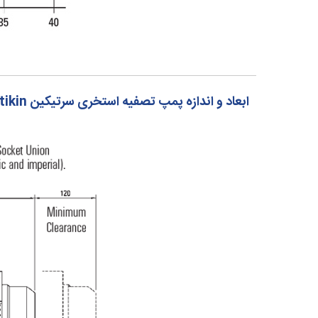
ابعاد و اندازه پمپ تصفیه استخری سرتیکین Certikin سری آکوا اسپید AquaSpeed