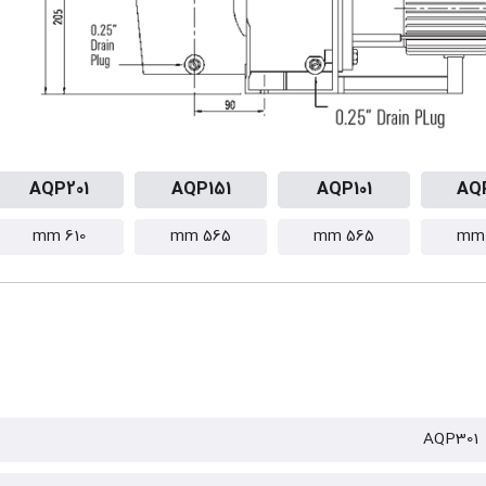
AQP201
AQP151
AQP101
AQ
610 mm
565 mm
565 mm
AQP301