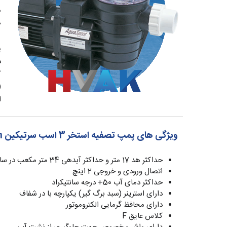
م
ه
پ
د
کا
ا
ویژگی های پمپ تصفیه استخر 3 اسب
سرتیکین certikin
حداکثر هد 17 متر و حداکثر آبدهی 34 متر مکعب در ساعت
اتصال ورودی و خروجی 2 اینچ
حداکثر دمای آب 50+ درجه سانتیکراد
دارای استرینر (سبد برگ گیر) یکپارچه با در شفاف
دارای محافظ گرمایی الکتروموتور
کلاس عایق F