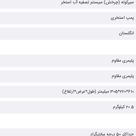
سیرکوله (چرخش) سیستم تصفیه آب استخر
پمپ استخری
انگلستان
پلیمری مقاوم
پلیمری مقاوم
610*220*305 میلیمتر (طول*عرض*ارتفاع)
20.5 کیلوگرم
حداکثر 50 درجه سانتیگراد