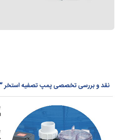
نقد و بررسی تخصصی پمپ تصفیه استخر 3 اسب سرتیکین Certikin مدل AQP301
پ
ا
ج