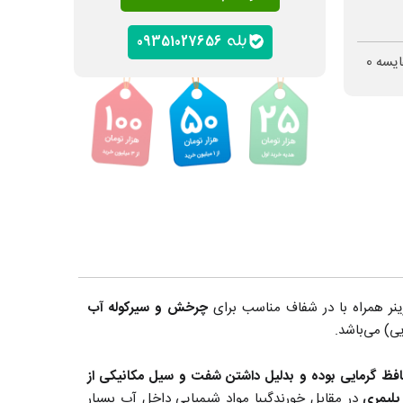
09351027656
ایسه
0
رینر همراه با در شفاف مناسب برای
چرخش و سیرکوله آب
تیکین دارای الکتروموتور تک فاز 2850 دور با محافظ گرمایی بوده و بدلیل داشتن شفت و سیل مکانیکی از
پلیمری
در مقابل خورندگیبا مواد شیمیایی داخل آب بسیار