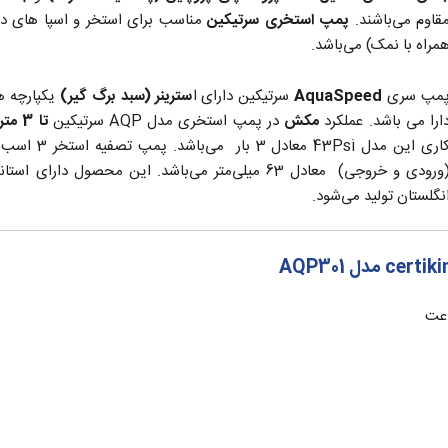
قاوم می‌باشند.
پمپ استخری سرتیکین
مناسب برای استخر و اسپا های دا
مراه با نمک) می‌باشد.
مپ سری
AquaSpeed
سرتیکین دارای ا
سترینر (سبد برگ گیر)
یکپارچه ه
ارا می باشد. عملکرد
مکش
در پمپ استخری مدل AQP سرتیکین
تا 3 متر بالای سطح آب
ری این مدل 43Psi معادل 3 بار می‌باشد. پمپ تصفیه استخر 3 اسب
نگلستان تولید می‌شود.
مدل AQP301