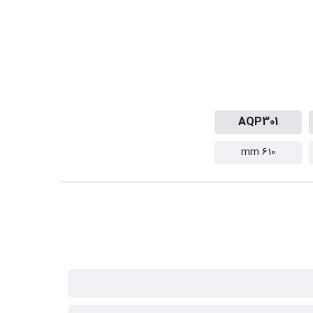
AQP301
610 mm