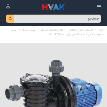
خانه
>
استخر، سونا و جکوزی
>
کلیه تجهیزات استخر
>
پمپ استخر
>
پمپ
تصفیه استخر 2 اسب اطلس پول ATS POM004