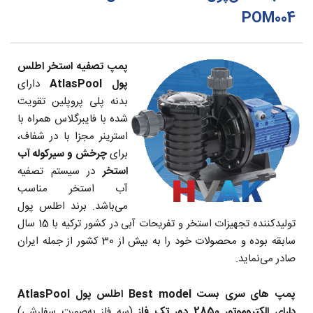
POM004
پمپ تصفیه استخر اطلس
پول AtlasPool
دارای
بدنه پلی پروپلین تقویت
شده با فایبرگلاس همراه با
استرینر مجزا با در شفاف،
برای
چرخش و سیرکوله آب
استخر
در سیستم تصفیه
آب استخر مناسب
می‌باشد. برند اطلس پول
تولیدکننده تجهیزات استخر و تفریحات آبی در کشور ترکیه با 15 سال
سابقه بوده و محصولات خود را به بیش از 30 کشور از جمله ایران
صادر می‌نماید.
پمپ های سری بست Best model
اطلس پول AtlasPool
دارای الکتروموتور 2850 دور تک فاز
(سه فاز به‌صورت سفارشی)