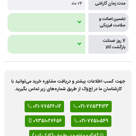
مدت زمان گارانتی
24 ماه
تضمین اصالت و
سلامت فیزیکی
7 روز ضمانت
بازگشت کالا
جهت کسب اطلاعات بیشتر و دریافت مشاوره خرید می‌توانید با
کارشناسان ما در اِچ‌وَک از طریق شماره‌های زیر تماس بگیرید.
021-77526012
021-77534123
09351027656
021-77510549
گفتگو و مشاوره در واتساپ (کلیک کنید)