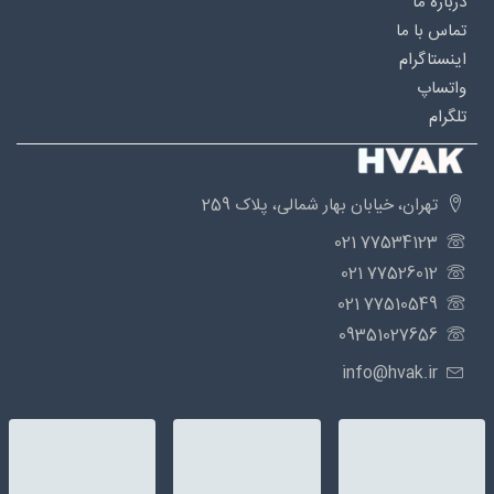
درباره‌ ما
تماس با ما
اینستاگرام
واتساپ
تلگرام
تهران، خیابان بهار شمالی، پلاک 259
77534123 021
77526012 021
77510549 021
09351027656
info@hvak.ir