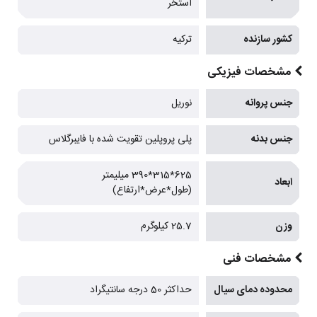
استخر
کشور سازنده
ترکیه
مشخصات فیزیکی
جنس پروانه
نوریل
جنس بدنه
پلی پروپلین تقویت شده با فایبرگلاس
625*315*390 میلیمتر
ابعاد
(طول*عرض*ارتفاع)
وزن
25.7 کیلوگرم
مشخصات فنی
محدوده دمای سیال
حداکثر 50 درجه سانتیگراد