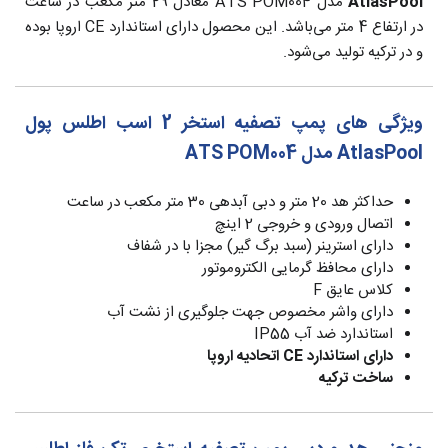
AtlasPool
مدل ATS POM004 معادل 29 متر مکعب در ساعت
در ارتفاع 4 متر می‌باشد. این محصول دارای استاندارد CE اروپا بوده
و در ترکیه تولید می‌شود.
ویژگی های پمپ تصفیه استخر 2 اسب
اطلس پول
AtlasPool
مدل ATS POM004
حداکثر هد 20 متر و دبی آبدهی 30 متر مکعب در ساعت
اتصال ورودی و خروجی 2 اینچ
دارای استرینر (سبد برگ گیر) مجزا با در شفاف
دارای محافظ گرمایی الکتروموتور
کلاس عایق F
دارای واشر مخصوص جهت جلوگیری از نشت آب
استاندارد ضد آب IP55
دارای استاندارد CE اتحادیه اروپا
ساخت ترکیه