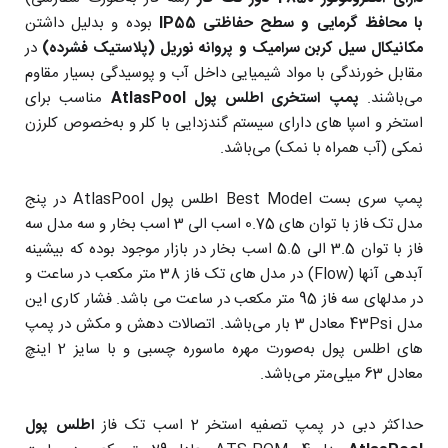
با محافظ گرمایی و سطح حفاظتی IP55
بوده و بدلیل داشتن
مکانیکال سیل کربن سرامیک و
پروانه نوریل (پلاستیک فشرده)
در
مقابل خورندگی با مواد شیمیایی داخل آب و پوسیدگی بسیار مقاوم
می‌باشند.
پمپ استخری
اطلس پول AtlasPool
مناسب برای
استخر و اسپا های دارای سیستم گندزدایی با کلر و به‌خصوص کلرزن
نمکی (آب همراه با نمک) می‌باشد.
پمپ سری بست Best Model اطلس پول AtlasPool در پنج
مدل تک فاز با توان های 0.75 اسب الی 3 اسب بخار و سه مدل سه
فاز با توان 3.5 الی 5.5 اسب بخار در بازار موجود بوده که بیشینه
آبدهی آنها (Flow) در مدل های تک فاز 38 متر مکعب در ساعت و
در مدلهای سه فاز 95 متر مکعب در ساعت می باشد. فشار کاری این
مدل 43Psi معادل 3 بار می‌باشد. اتصالات دهش و مکش در پمپ
های اطلس پول به‌صورت مهره ماسوره چسبی و با سایز 2 اینچ
معادل 63 میلی‌متر می‌باشد.
حداکثر دبی در پمپ تصفیه استخر 2 اسب تک فاز
اطلس پول