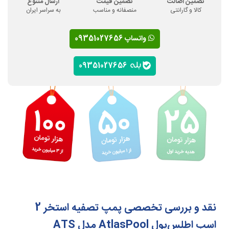
تضمین اصالت
تضمین قیمت
ارسال متنوع
کالا و گارانتی
منصفانه و مناسب
به سراسر ایران
واتساپ 09351027656
09351027656
نقد و بررسی تخصصی پمپ تصفیه استخر 2
اسب اطلس‌پول AtlasPool مدل ATS