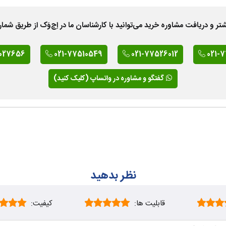
 دریافت مشاوره خرید می‌توانید با کارشناسان ما در اِچ‌وَک از طریق شمار
027656
021-77510549
021-77526012
021-
گفتگو و مشاوره در واتساپ (کلیک کنید)
نظر بدهید
قابلیت ها:
کیفیت: