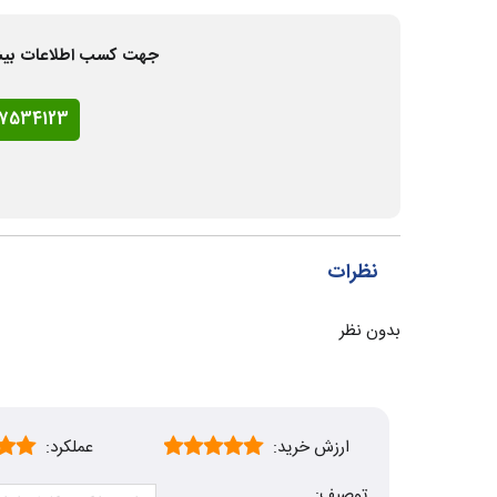
جهت کسب اطلاعات بیشتر و
77534123
نظرات
بدون نظر
ارزش خرید:
عملکرد:
توصیف: