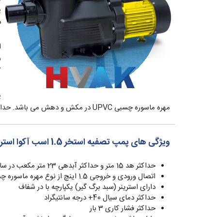
پ
د
ا
X5
کا
مهره ماسوره چسبی UPVC در مکش و دهش می باشد. حداکثر هد این پمپ معادل 15 متر و میزان آبدهی آن 20 متر مکعب در ساعت در ارتفاع 5 متر می باشد.
ویژگی های پمپ تصفیه استخر 1.5 اسب آکوا استرانگ AquaStrong مدل EKP1106
حداکثر هد 15 متر و حداکثر آبدهی 23 متر مکعب در ساعت
اتصال ورودی و خروجی 1.5 اینچ از نوع مهره ماسوره چسبی UPVC
دارای استرینر (سبد برگ گیر) یکپارچه با در شفاف
حداکثر دمای سیال 40+ درجه سانتیگراد
حداکثر فشار کاری 3 بار