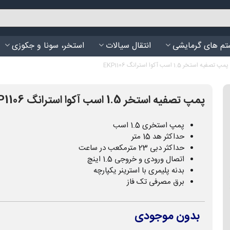
م های گرمایشی
انتقال سیالات
استخر، سونا و جکوزی
پمپ تصفیه استخر 1.5 اسب آکوا استرانگ EKP1106
پمپ تصفیه استخر 1.5 اسب آکوا استرانگ EKP1106
پمپ استخری 1.5 اسب
حداکثر هد 15 متر
حداکثر دبی 23 مترمکعب در ساعت
اتصال ورودی و خروجی 1.5 اینچ
بدنه پلیمری با استرینر یکپارچه
برق مصرفی تک فاز
بدون موجودی