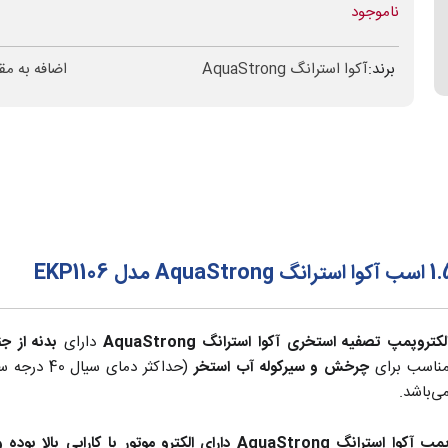
ناموجود
برند:
آکوا استرانگ AquaStrong
اضافه به مق
لکتروپمپ تصفیه استخری آکوا استرانگ AquaStrong
دارای
بدنه از 
ناسب برای
چرخش و سیرکوله آب استخر
(حداکثر دم
ی‌باشد.
پ آکوا استرانگ AquaStrong دارای الکترو موتور با کارایی بالا بوده و بدلیل داشتن شفت از جنس استنلس استیل 304،