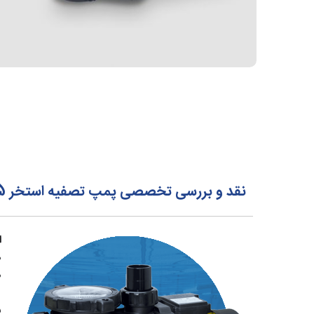
نقد و بررسی تخصصی پمپ تصفیه استخر 1.5 اسب آکوا استرانگ AquaStrong مدل EKP1106
ا
م
م
پم