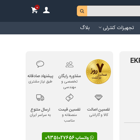
0
تجهیزات کنترلی
بلاگ
مشاوره رایگان
پیشنهاد صادقانه
تخصصی و
طبق نیاز مشتری
مهندسی
تضمین اصالت
تضمین قیمت
ارسال متنوع
کالا و گارانتی
منصفانه و
به سراسر ایران
مناسب
واتساپ 09351027656