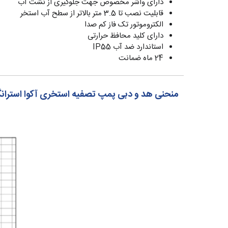
دارای واشر مخصوص جهت جلوگیری از نشت آب
قابلیت نصب تا 3.5 متر بالاتر از سطح آب استخر
الکتروموتور تک فاز کم صدا
دارای کلید محافظ حرارتی
استاندارد ضد آب IP55
24 ماه ضمانت
منحنی هد و دبی پمپ تصفیه استخری آکوا استرانگ AquaStrong سری 