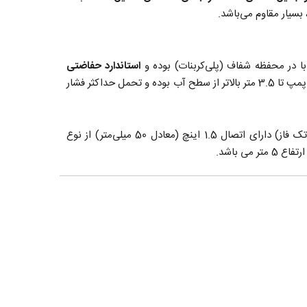
سیار مقاوم می‌باشد.
با در محفظه شفاف (پلی‌کربنات) بوده و
استاندارد حفاضتی
(برای الکتروموتور) را دارا می باشد. میزان مکش این پمپ تا 3.5 متر بالاتر از سطح آب بوده و تحمل حداکثر فشار
پمپ تصفیه استخر 1.5 اسب آکوا استرانگ AquaStrong مدل EKP1106 (تک فاز) دارای اتصال 1.5 اینچ (معادل 50 میلی‌متر) از نوع