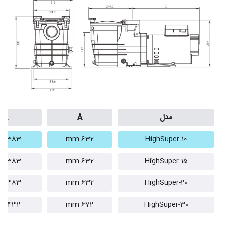
مدل
A
L
383 mm
632 mm
HighSuper-10
383 mm
632 mm
HighSuper-15
383 mm
632 mm
HighSuper-20
432 mm
672 mm
HighSuper-30