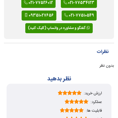
021-77526012
021-77534123
09351027656
021-77510549
گفتگو و مشاوره در واتساپ (کلیک کنید)
نظرات
بدون نظر
نظر بدهید
ارزش خرید:
عملکرد:
قابلیت ها: