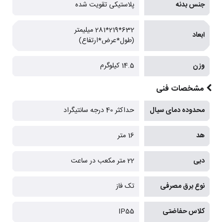
جنس بدنه
پلاستیکی تقویت شده
632*219*281 میلیمتر
ابعاد
(طول*عرض*ارتفاع)
وزن
14.5 کیلوگرم
مشخصات فنی
محدوده دمای سیال
حداکثر 40 درجه سانتیگراد
هد
16 متر
دبی
22 متر مکعب در ساعت
نوع برق مصرفی
تک فاز
کلاس حفاضتی
IP55