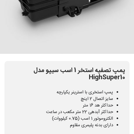
پمپ تصفیه استخر 1 اسب سیپو مدل
HighSuper10
پمپ استخری با استرینر یکپارچه
سایز اتصال 2 اینچ
حداکثر هد 16 متر
حداکثر آبدهی 22 متر مکعب در ساعت
الکتروموتور 1 اسب (0.75 کیلووات)
دارای بدنه پلیمری مقاوم