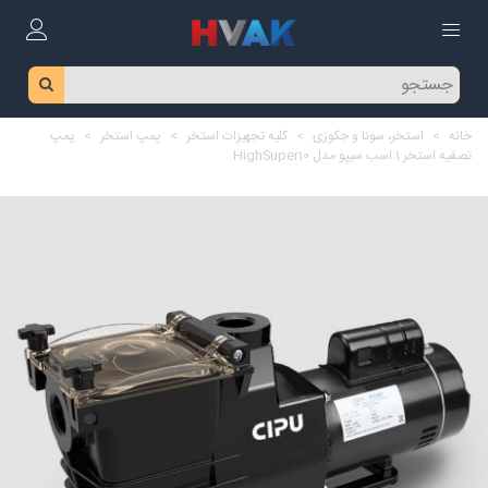
خانه
>
استخر، سونا و جکوزی
>
کلیه تجهیزات استخر
>
پمپ استخر
>
پمپ
تصفیه استخر 1 اسب سیپو مدل HighSuper10