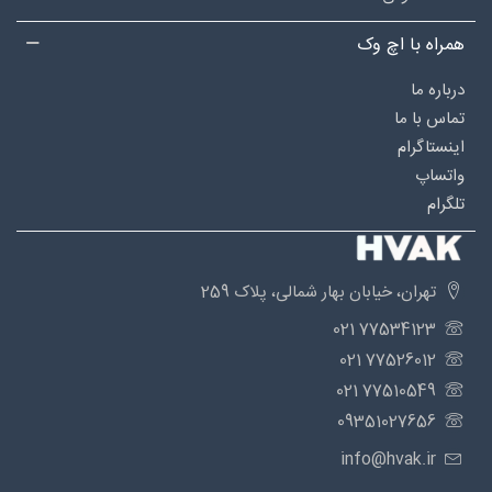
همراه با اچ وک
درباره‌ ما
تماس با ما
اینستاگرام
واتساپ
تلگرام
تهران، خیابان بهار شمالی، پلاک 259
77534123 021
77526012 021
77510549 021
09351027656
info@hvak.ir