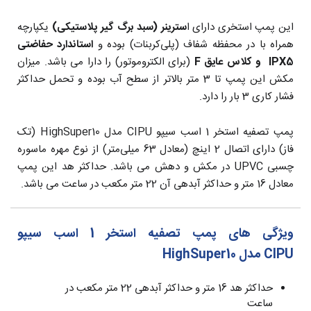
این پمپ استخری دارای ا
سترینر (سبد برگ گیر پلاستیکی)
یکپارچه
همراه با در محفظه شفاف (پلی‌کربنات) بوده و
استاندارد حفاضتی
IPX5 و کلاس عایق F
(برای الکتروموتور) را دارا می باشد. میزان
مکش این پمپ تا 3 متر بالاتر از سطح آب بوده و تحمل حداکثر
فشار کاری 3 بار را دارد.
پمپ تصفیه استخر 1 اسب سیپو CIPU مدل HighSuper10 (تک
فاز) دارای اتصال 2 اینچ (معادل 63 میلی‌متر) از نوع مهره ماسوره
چسبی UPVC در مکش و دهش می باشد. حداکثر هد این پمپ
معادل 16 متر و حداکثر آبدهی آن 22 متر مکعب در ساعت می باشد.
ویژگی های پمپ تصفیه استخر 1 اسب سیپو
CIPU مدل HighSuper10
حداکثر هد 16 متر و حداکثر آبدهی 22 متر مکعب در
ساعت