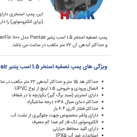
این پمپ استخری دارای
(برای الکتروموتور) را دارا می باشد. حدا
و حداکثر آبدهی آن 22 متر مکعب در ساعت می باشد.
ویژگی های پمپ تصفیه استخر 1.5 اسب پنتیر Pentair مدل SuperFlo 1100
حداکثر هد 15 متر و حداکثر آبدهی 22 متر مکعب در ساعت
اتصال ورودی و خروجی 1.5 اینچ از نوع UPVC
دارای استرینر (سبد برگ گیر) یکپارچه با در شفاف
حداکثر دمای سیال 38+ درجه سانتیگراد
حداکثر فشار کاری 2.6 بار
دارای واشر مخصوص جهت جلوگیری از نشت آب
الکتروموتور تک فاز کم صدا کم مصرف
دارای کلید محافظ حرارتی
استاندارد ضد آب IPX5