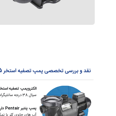
نقد و بررسی تخصصی پمپ تصفیه استخر 1.5 اسب پنتیر Pentair مدل SuperFlo 1100
الکتروپمپ تصفیه استخری پنت
سیال 38 درجه سانتیگراد) در سیستم تصفیه استخر های خصوصی و عمومی می‌باشد.
پمپ پنتیر Pentair دارای الکترو موتور با کارایی بالا بوده و بدلیل داشتن شفت از جنس استنلس استیل،
آب های حاوی کلر یا نمک