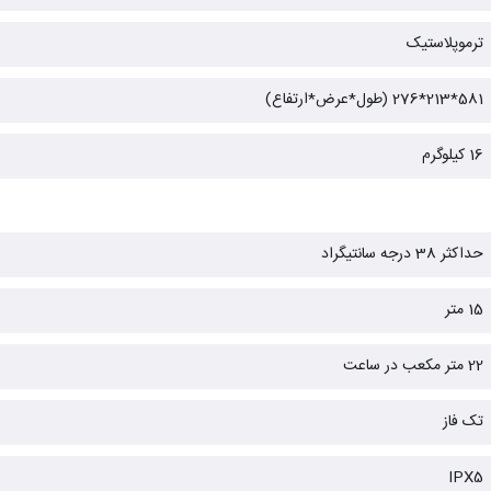
ترموپلاستیک
581*213*276 (طول*عرض*ارتفاع)
16 کیلوگرم
حداکثر 38 درجه سانتیگراد
15 متر
22 متر مکعب در ساعت
تک فاز
IPX5