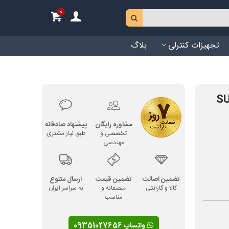
0
تجهیزات کنترلی
بلاگ
مشاوره رایگان
پیشنهاد صادقانه
تخصصی و
طبق نیاز مشتری
مهندسی
تضمین اصالت
تضمین قیمت
ارسال متنوع
کالا و گارانتی
منصفانه و
به سراسر ایران
مناسب
واتساپ 09351027656