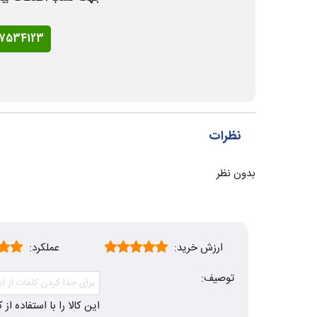
77534123
نظرات
بدون نظر
ارزش خرید:
عملکرد:
توصیف:
این کالا را با استفاده ا