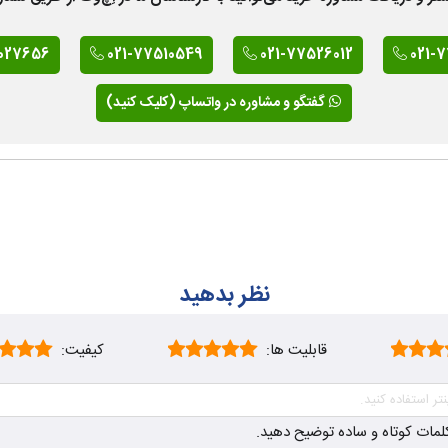
027656
021-77510549
021-77526012
021-
گفتگو و مشاوره در واتساپ (کلیک کنید)
نظر بدهید
قابلیت ها:
کیفیت:
ز کلمات کوتاه و ساده توضیح دهید.