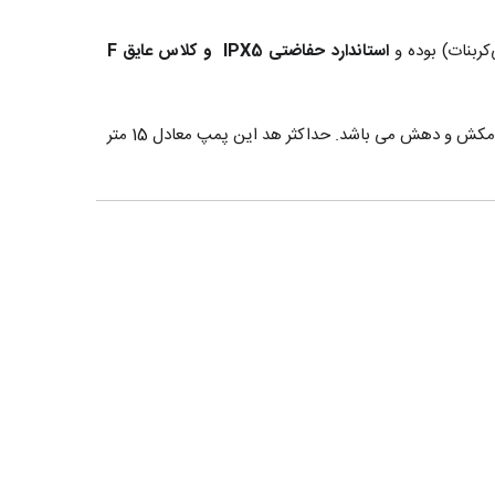
کربنات) بوده و
استاندارد حفاضتی IPX5 و کلاس عایق F
پمپ تصفیه استخر 1.5 اسب پنتیر Pentair مدل SuperFlo 1100 (تک فاز) دارای اتصال 1 1/2 اینچ (معادل 50 میلی‌متر) از نوع UPVC در مکش و دهش می باشد. حداکثر هد این پمپ معادل 15 متر